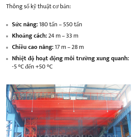
Thông số kỹ thuật cơ bản:
Dự án
Sức nâng:
180 tấn – 550 tấn
Blog
Tin tức
Khoảng cách:
24 m – 33 m
Các ứng dụng
Về chúng tôi
Chiều cao nâng:
17 m – 28 m
Liên hệ chúng tôi
Nhiệt độ hoạt động môi trường xung quanh:
-5 °C đến +50 °C