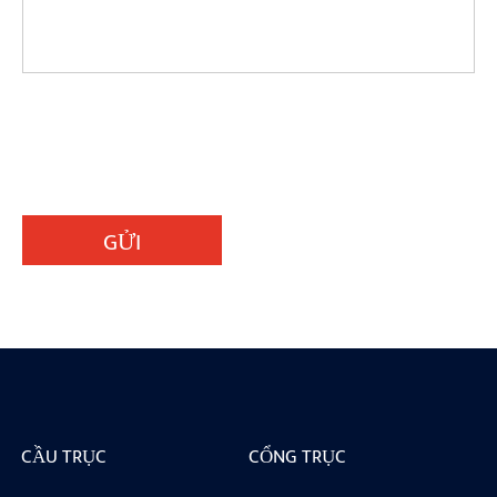
GỬI
CẦU TRỤC
CỔNG TRỤC