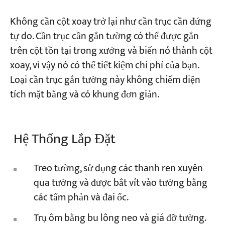
Không cần cột xoay trở lại như cần trục cần đứng
Dự án
tự do. Cần trục cần gắn tường có thể được gắn
Blog
trên cột tồn tại trong xưởng và biến nó thành cột
Tin tức
Các ứng dụng
xoay, vì vậy nó có thể tiết kiệm chi phí của bạn.
Về chúng tôi
Loại cần trục gắn tường này không chiếm diện
Liên hệ chúng tôi
tích mặt bằng và có khung đơn giản.
Hệ Thống Lắp Đặt
Treo tường, sử dụng các thanh ren xuyên
qua tường và được bắt vít vào tường bằng
các tấm phản và đai ốc.
Trụ ôm bằng bu lông neo và giá đỡ tường.