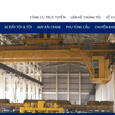
CÔNG CỤ TRỰC TUYẾN
LIÊN HỆ CHÚNG TÔI
VỀ C
XE ĐẨY TỜI & TỜI
MÁY RẢI CRANE
PHỤ TÙNG CẨU
CHUYỂN KH