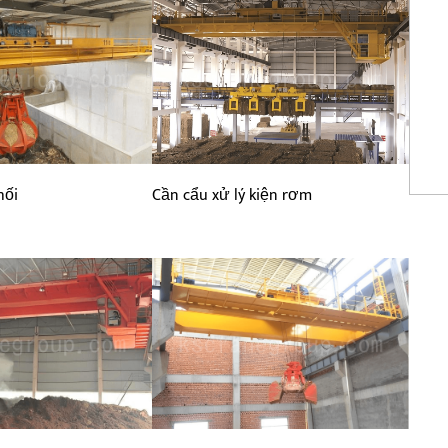
hối
Cần cẩu xử lý kiện rơm