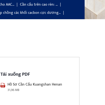
cho AAC…
Cần cẩu trên cao rèn: …
p chồng các khối cacbon cực dương…
Tải xuống PDF
Hồ Sơ Cần Cẩu Kuangshan Henan
31,96 MB