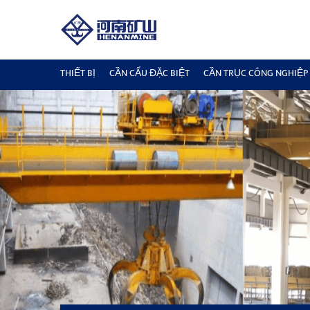
THIẾT BỊ
CẦN CẨU ĐẶC BIỆT
CẦN TRỤC CÔNG NGHIỆP