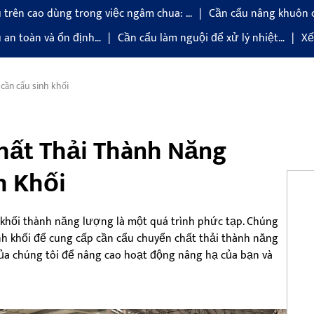
 trên cao dùng trong việc ngâm chua: …
Cần cẩu nâng khuôn 
u an toàn và ổn định…
Cần cẩu làm nguội để xử lý nhiệt…
Xế
cần cẩu sinh khối
hất Thải Thành Năng
h Khối
h khối thành năng lượng là một quá trình phức tạp. Chúng
sinh khối để cung cấp cần cẩu chuyển chất thải thành năng
ủa chúng tôi để nâng cao hoạt động nâng hạ của bạn và