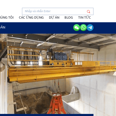
HÚNG TÔI
CÁC ỨNG DỤNG
DỰ ÁN
BLOG
TIN TỨC
OẢN