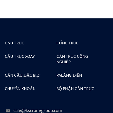
CẦU TRỤC
CỔNG TRỤC
CẦU TRỤC XOAY
CẦN TRỤC CÔNG
NGHIỆP
CẦN CẨU ĐẶC BIỆT
PALĂNG ĐIỆN
CHUYỂN KHOẢN
BỘ PHẬN CẦN TRỤC
sale@kscranegroup.com