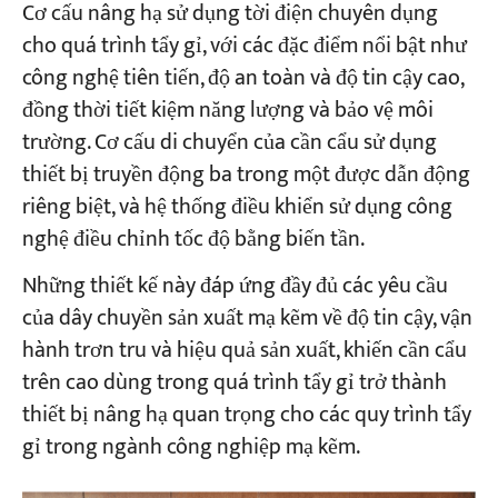
Cơ cấu nâng hạ sử dụng tời điện chuyên dụng
cho quá trình tẩy gỉ, với các đặc điểm nổi bật như
Dự án
công nghệ tiên tiến, độ an toàn và độ tin cậy cao,
Blog
đồng thời tiết kiệm năng lượng và bảo vệ môi
Tin tức
Các ứng dụng
trường. Cơ cấu di chuyển của cần cẩu sử dụng
Về chúng tôi
thiết bị truyền động ba trong một được dẫn động
Liên hệ chúng tôi
riêng biệt, và hệ thống điều khiển sử dụng công
nghệ điều chỉnh tốc độ bằng biến tần.
Những thiết kế này đáp ứng đầy đủ các yêu cầu
của dây chuyền sản xuất mạ kẽm về độ tin cậy, vận
hành trơn tru và hiệu quả sản xuất, khiến cần cẩu
trên cao dùng trong quá trình tẩy gỉ trở thành
thiết bị nâng hạ quan trọng cho các quy trình tẩy
gỉ trong ngành công nghiệp mạ kẽm.