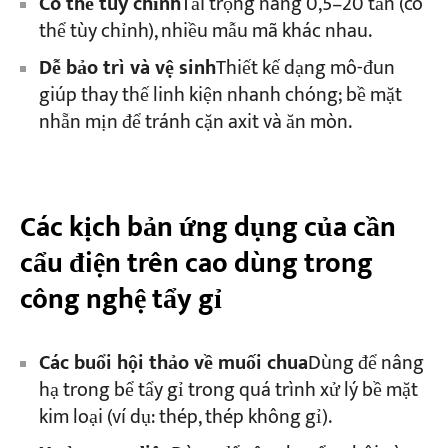
Có thể tùy chỉnh
Tải trọng nâng 0,5–20 tấn (có
thể tùy chỉnh), nhiều mẫu mã khác nhau.
Dễ bảo trì và vệ sinh
Thiết kế dạng mô-đun
giúp thay thế linh kiện nhanh chóng; bề mặt
nhẵn mịn để tránh cặn axit và ăn mòn.
Các kịch bản ứng dụng của cần
cẩu điện trên cao dùng trong
công nghệ tẩy gỉ
Các buổi hội thảo về muối chua
Dùng để nâng
hạ trong bể tẩy gỉ trong quá trình xử lý bề mặt
kim loại (ví dụ: thép, thép không gỉ).