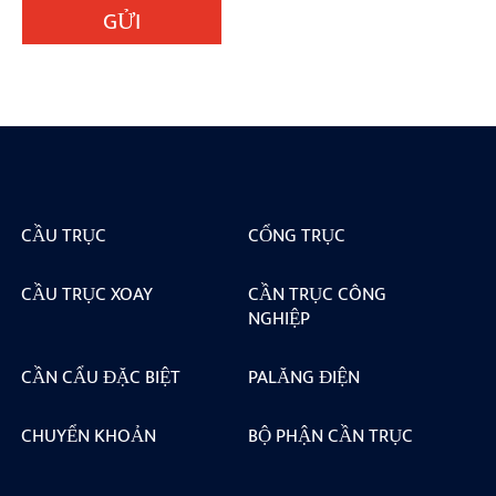
GỬI
CẦU TRỤC
CỔNG TRỤC
CẦU TRỤC XOAY
CẦN TRỤC CÔNG
NGHIỆP
CẦN CẨU ĐẶC BIỆT
PALĂNG ĐIỆN
CHUYỂN KHOẢN
BỘ PHẬN CẦN TRỤC