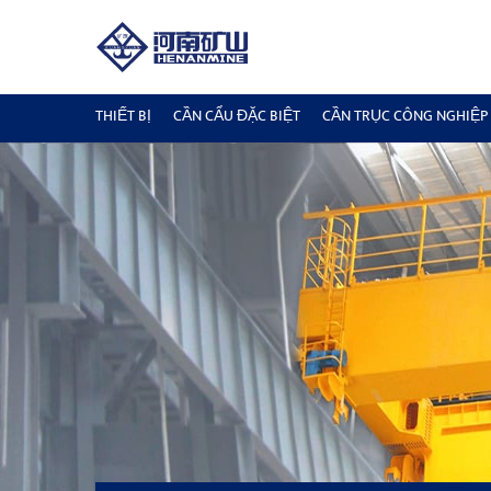
THIẾT BỊ
CẦN CẨU ĐẶC BIỆT
CẦN TRỤC CÔNG NGHIỆP