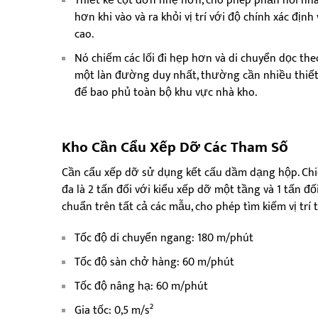
Thiết kế cột đơn nhẹ hơn, cho phép phản hồi nh
hơn khi vào và ra khỏi vị trí với độ chính xác định 
cao.
Nó chiếm các lối đi hẹp hơn và di chuyển dọc the
một làn đường duy nhất, thường cần nhiều thiết
để bao phủ toàn bộ khu vực nhà kho.
Kho
Cần Cẩu Xếp Dỡ
Các Tham Số
Cần cẩu xếp dỡ sử dụng kết cấu dầm dạng hộp. Chiề
đa là 2 tấn đối với kiểu xếp dỡ một tầng và 1 tấn đố
chuẩn trên tất cả các mẫu, cho phép tìm kiếm vị trí
Tốc độ di chuyển ngang: 180 m/phút
Tốc độ sàn chở hàng: 60 m/phút
Tốc độ nâng hạ: 60 m/phút
Gia tốc: 0,5 m/s²