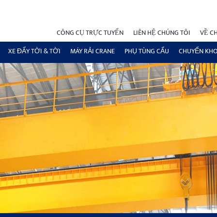
CÔNG CỤ TRỰC TUYẾN
LIÊN HỆ CHÚNG TÔI
VỀ C
XE ĐẨY TỜI & TỜI
MÁY RẢI CRANE
PHỤ TÙNG CẨU
CHUYỂN KH