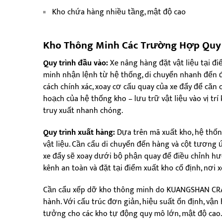
Kho chứa hàng nhiều tầng, mật độ cao
Kho Thông Minh
Các Trường Hợp Quy 
Quy trình đầu vào:
Xe nâng hàng đặt vật liệu tại đ
minh nhận lệnh từ hệ thống, di chuyển nhanh đến 
cách chính xác, xoay cơ cấu quay của xe đẩy để căn 
hoạch của hệ thống kho – lưu trữ vật liệu vào vị tr
truy xuất nhanh chóng.
Quy trình xuất hàng:
Dựa trên mã xuất kho, hệ thốn
vật liệu. Cần cẩu di chuyển đến hàng và cột tương ứng
xe đẩy sẽ xoay dưới bộ phận quay để điều chỉnh hướ
kênh an toàn và đặt tại điểm xuất kho cố định, nơi 
Cần cẩu xếp dỡ kho thông minh do KUANGSHAN CRAN
hành. Với cấu trúc đơn giản, hiệu suất ổn định, vận 
tưởng cho các kho tự động quy mô lớn, mật độ cao.