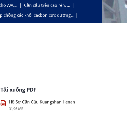
cho AAC…
Cần cẩu trên cao rèn: …
p chồng các khối cacbon cực dương…
Tải xuống PDF
Hồ Sơ Cần Cẩu Kuangshan Henan
31,96 MB