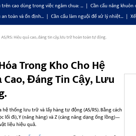
 trên cao dùng trong việc ngâm chua: …
Cần cẩu nâng khuôn 
u an toàn và ổn định…
Cần cẩu làm nguội để xử lý nhiệt…
Xế
S/RS: Hiệu quả cao, đáng tin cậy, lưu trữ hoàn toàn tự động.
Hóa Trong Kho Cho Hệ
 Cao, Đáng Tin Cậy, Lưu
g.
ủa hệ thống lưu trữ và lấy hàng tự động (AS/RS). Bằng cách
lối đi), Y (nâng hàng) và Z (càng nâng dạng ống lồng)—
vật liệu hiệu quả.