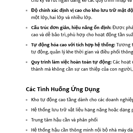
chu kỳ và rút ngắn đáng kể các quy trình nhập và
Độ chính xác định vị cao cho kho lưu trữ mật độ
một lớp, hai lớp và nhiều lớp.
Cấu trúc đơn giản, hiệu năng ổn định:
Được phát
cao và dễ bảo trì, phù hợp cho hoạt động tần suất
Tự động hóa cao với tích hợp hệ thống:
Tương th
tự động, quản lý khe thời gian và điều phối thôn
Quy trình làm việc hoàn toàn tự động:
Các hoạt 
thành mà không cần sự can thiệp của con người, 
Các Tình Huống Ứng Dụng
Kho tự động cao tầng dành cho các doanh nghiệ
Hệ thống lưu trữ vật liệu hạng nặng hoặc dạng p
Trung tâm hậu cần và phân phối
Hệ thống hậu cần thông minh nội bộ nhà máy dà