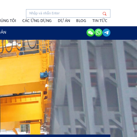
HÚNG TÔI
CÁC ỨNG DỤNG
DỰ ÁN
BLOG
TIN TỨC
OẢN