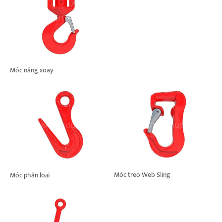
Dự án
Blog
Tin tức
Các ứng dụng
Về chúng tôi
Móc nâng xoay
Liên hệ chúng tôi
Móc treo Web Sling
Móc phân loại