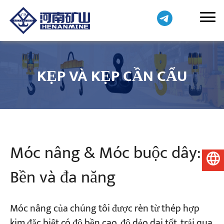
KẸP VÀ KẸP CẦN CẨU
Móc nâng & Móc buộc dây:
Tiếng Việt
Bền và đa năng
Móc nâng của chúng tôi được rèn từ thép hợp
kim đặc biệt có độ bền cao, độ dẻo dai tốt, trải qua