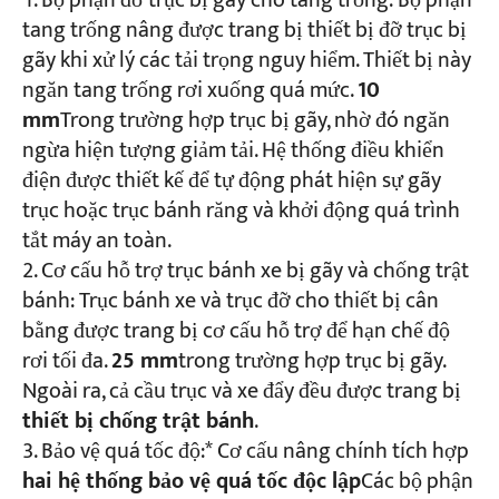
Bộ phận đỡ trục bị gãy cho tang trống: Bộ phận
tang trống nâng được trang bị thiết bị đỡ trục bị
gãy khi xử lý các tải trọng nguy hiểm. Thiết bị này
ngăn tang trống rơi xuống quá mức.
10
mm
Trong trường hợp trục bị gãy, nhờ đó ngăn
ngừa hiện tượng giảm tải. Hệ thống điều khiển
điện được thiết kế để tự động phát hiện sự gãy
trục hoặc trục bánh răng và khởi động quá trình
tắt máy an toàn.
Cơ cấu hỗ trợ trục bánh xe bị gãy và chống trật
bánh: Trục bánh xe và trục đỡ cho thiết bị cân
bằng được trang bị cơ cấu hỗ trợ để hạn chế độ
rơi tối đa.
25 mm
trong trường hợp trục bị gãy.
Ngoài ra, cả cầu trục và xe đẩy đều được trang bị
thiết bị chống trật bánh
.
Bảo vệ quá tốc độ:* Cơ cấu nâng chính tích hợp
hai hệ thống bảo vệ quá tốc độc lập
Các bộ phận