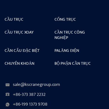
CẦU TRỤC
CỔNG TRỤC
CẦU TRỤC XOAY
CẦN TRỤC CÔNG
NGHIỆP
CẦN CẨU ĐẶC BIỆT
PALĂNG ĐIỆN
CHUYỂN KHOẢN
BỘ PHẬN CẦN TRỤC
sale@kscranegroup.com
+86-373 387 2232
+86-199 1373 9708