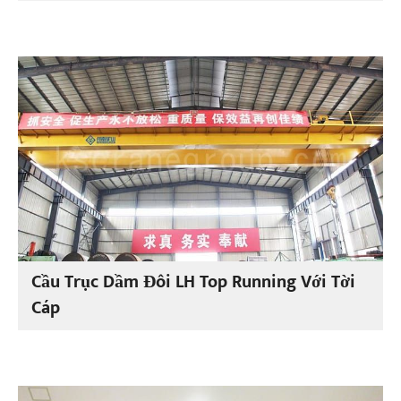
Cầu Trục Dầm Đôi LH Top Running Với Tời
Cáp