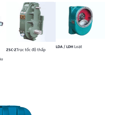
LDA / LDH
Loạt
ZSC-Z
Trục tốc độ thấp
ầu