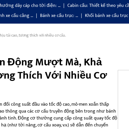
hướng dây cáp cho tời điện: …
Cabin cẩu: Thiết kế theo yêu c
nh xe cẩu cảng …
Bánh xe cẩu trục: …
Khối bánh xe cẩu trục
u tải cao, tương thích với nhiều cơ cấu.
ền Động Mượt Mà, Khả
ơng Thích Với Nhiều Cơ
ển đổi công suất đầu vào tốc độ cao, mô-men xoắn thấp
cao thông qua các cơ cấu truyền động bên trong như bánh
hành tinh. Động cơ thường cung cấp công suất quay tốc độ
hạ (như tời nâng, cơ cấu xoay, v.v.) sẽ dẫn đến chuyển