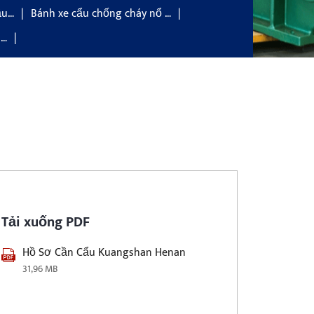
ầu…
Bánh xe cẩu chống cháy nổ …
 …
Tải xuống PDF
Hồ Sơ Cần Cẩu Kuangshan Henan
31,96 MB