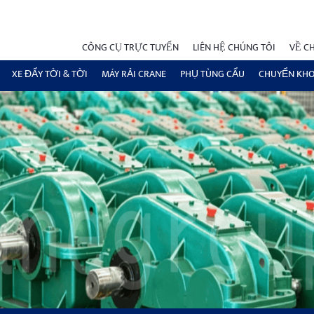
CÔNG CỤ TRỰC TUYẾN
LIÊN HỆ CHÚNG TÔI
VỀ C
XE ĐẨY TỜI & TỜI
MÁY RẢI CRANE
PHỤ TÙNG CẨU
CHUYỂN KH