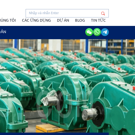
HÚNG TÔI
CÁC ỨNG DỤNG
DỰ ÁN
BLOG
TIN TỨC
OẢN