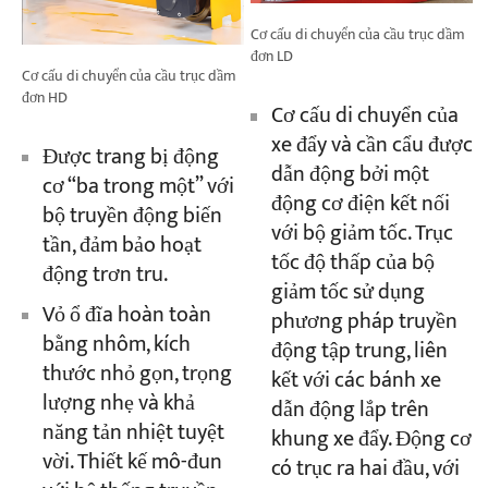
Cơ cấu di chuyển của cầu trục dầm
đơn LD
Cơ cấu di chuyển của cầu trục dầm
đơn HD
Cơ cấu di chuyển của
xe đẩy và cần cẩu được
Được trang bị động
dẫn động bởi một
cơ “ba trong một” với
động cơ điện kết nối
bộ truyền động biến
với bộ giảm tốc. Trục
tần, đảm bảo hoạt
tốc độ thấp của bộ
động trơn tru.
giảm tốc sử dụng
Vỏ ổ đĩa hoàn toàn
phương pháp truyền
bằng nhôm, kích
động tập trung, liên
thước nhỏ gọn, trọng
kết với các bánh xe
lượng nhẹ và khả
dẫn động lắp trên
năng tản nhiệt tuyệt
khung xe đẩy. Động cơ
vời. Thiết kế mô-đun
có trục ra hai đầu, với