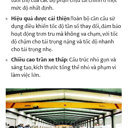
tuổi thọ của các bộ phận chịu tải chính ở một
mức độ nhất định.
Dự án
Hiệu quả được cải thiện
:Toàn bộ cần cẩu sử
Blog
dụng điều khiển tốc độ tần số thay đổi, đảm bảo
Tin tức
hoạt động trơn tru mà không va chạm, với tốc
Các ứng dụng
Về chúng tôi
độ chậm cho tải trọng nặng và tốc độ nhanh
Liên hệ chúng tôi
cho tải trọng nhẹ.
Chiều cao trần xe thấp
: Cấu trúc nhỏ gọn và
sáng tạo, kích thước tổng thể nhỏ và phạm vi
làm việc lớn.