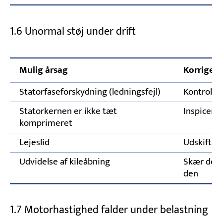
1.6 Unormal støj under drift
Mulig årsag
Korriger
Statorfaseforskydning (ledningsfejl)
Kontrolle
Statorkernen er ikke tæt
Inspicer 
komprimeret
Lejeslid
Udskift le
Udvidelse af kileåbning
Skær den 
den
1.7 Motorhastighed falder under belastning