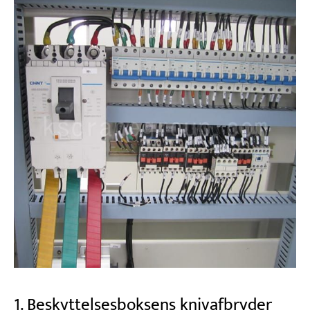
1. Beskyttelsesboksens knivafbryder