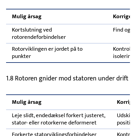
Mulig årsag
Korriger
Kortslutning ved
Find og f
rotorendeforbindelser
Rotorviklingen er jordet på to
Kontrolle
punkter
isolering
1.8 Rotoren gnider mod statoren under drift
Mulig årsag
Korrige
Leje slidt, endedæksel forkert justeret,
Udskift
stator- eller rotorkerne deformeret
position
Forkerte statorviklingsforbindelser
Kontroll