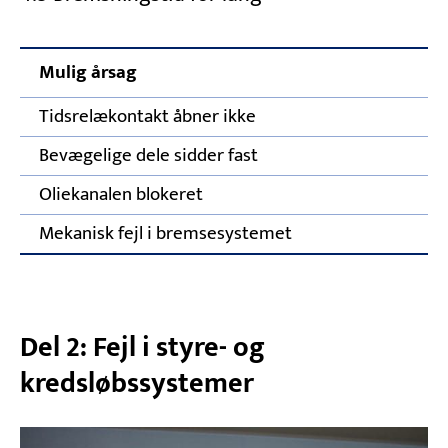
Mulig årsag
K
Tidsrelækontakt åbner ikke
I
Bevægelige dele sidder fast
F
Oliekanalen blokeret
R
Mekanisk fejl i bremsesystemet
R
Del 2: Fejl i styre- og
kredsløbssystemer