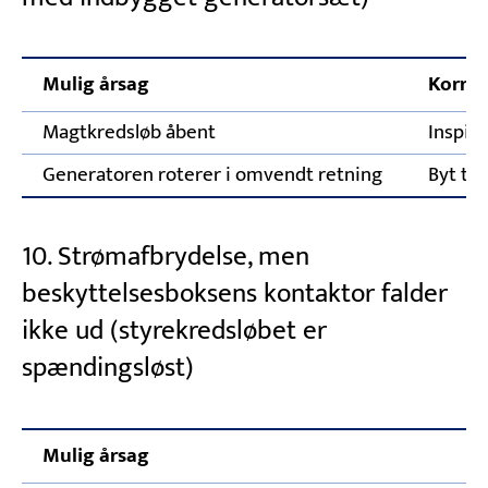
Mulig årsag
Korrig
Magtkredsløb åbent
Inspic
Generatoren roterer i omvendt retning
Byt to 
10. Strømafbrydelse, men
beskyttelsesboksens kontaktor falder
ikke ud (styrekredsløbet er
spændingsløst)
Mulig årsag