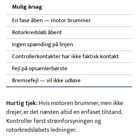
Mulig årsag
K
En fase åben — motor brummer
Fi
Rotorkredsløb åbent
Fi
Ingen spænding på linjen
Fi
Controllerkontakter har ikke faktisk kontakt
In
Fejl på opsamlerbørste
In
Bremsefejl — vil ikke udløse
In
Hurtig tjek:
Hvis motoren brummer, men ikke
drejer, er det næsten altid en enfaset tilstand.
Kontroller først strømforsyningen og
rotorkredsløbets ledninger.