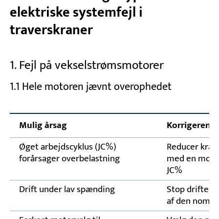
elektriske systemfejl i
Test af grænseafbrydere og
traverskraner
sikkerhedsanordninger
Følg planlagte elektriske inspektioner
1. Fejl på vekselstrømsmotorer
Brug for eksperthjælp til fejl i det elektriske
1.1 Hele motoren jævnt overophedet
system på en traverskran?
Mulig årsag
Korrigerend
Øget arbejdscyklus (JC%)
Reducer krane
forårsager overbelastning
med en motor, 
JC%
Drift under lav spænding
Stop driften,
af den nomine