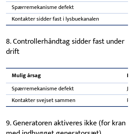
Spærremekanisme defekt
Kontakter sidder fast i lysbuekanalen
8. Controllerhåndtag sidder fast under
drift
Mulig årsag
Ko
Spærremekanisme defekt
Ju
Kontakter svejset sammen
Ren
9. Generatoren aktiveres ikke (for kran
med indbygget generatorsæt)