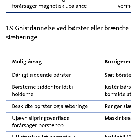
forårsager magnetisk ubalance
verifice
1.9 Gnistdannelse ved børster eller brændte
slæberinge
Mulig årsag
Korrigerend
Dårligt siddende børster
Sæt børsterne
Børsterne sidder for løst i
Justér børste
holderne
korrekte stør
Beskidte børster og slæberinge
Rengør slæbe
Ujævn slipringoverflade
Maskinbearbe
forårsager børstehop