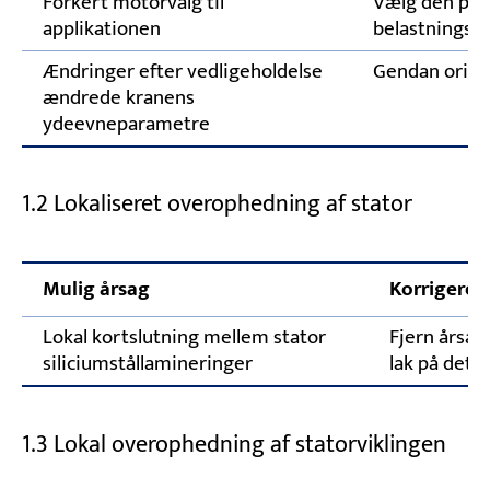
Forkert motorvalg til
Vælg den pass
applikationen
belastningse
Ændringer efter vedligeholdelse
Gendan origi
ændrede kranens
ydeevneparametre
1.2 Lokaliseret overophedning af stator
Mulig årsag
Korrigeren
Lokal kortslutning mellem stator
Fjern årsag
siliciumstållamineringer
lak på det
1.3 Lokal overophedning af statorviklingen