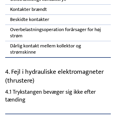
Kontakter brændt
Ud
Beskidte kontakter
R
Overbelastningsoperation forårsager for høj
R
strøm
Dårlig kontakt mellem kollektor og
Re
strømskinne
r
4. Fejl i hydrauliske elektromagneter
(thrustere)
4.1 Trykstangen bevæger sig ikke efter
tænding