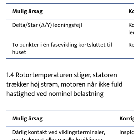
Mulig årsag
Korr
Delta/Star (Δ/Y) ledningsfejl
Kont
ledn
To punkter i én fasevikling kortsluttet til
Repa
huset
1.4 Rotortemperaturen stiger, statoren
trækker høj strøm, motoren når ikke fuld
hastighed ved nominel belastning
Mulig årsag
Korrige
Dårlig kontakt ved viklingsterminaler,
Inspicer
neutralpunkt eller parallelle viklinger