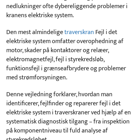
nedlukninger ofte dybereliggende problemer i
3. Hovedkontaktor aktiveres → Indgående
kranens elektriske system.
sikring springer
Projekter
Blogs
4. Styringen er aktiveret, men motoren
Nyheder
Den mest almindelige
traverskran
Fejl i det
roterer ikke
Ansøgninger
elektriske system omfatter overophedning af
Om os
5. Styring aktiveret → Motor kører kun i én
motor, skader på kontaktorer og relæer,
Kontakt os
retning
elektromagnetfejl, fejl i styrekredsløb,
funktionsfejl i grænseafbrydere og problemer
6. Grænseafbryder aktiveret →
med strømforsyningen.
Hovedkontaktoren udløses ikke
7. Styring tilbage til Off → Hovedkontaktoren
Denne vejledning forklarer, hvordan man
udløses ikke
identificerer, fejlfinder og reparerer fejl i det
8. Controllerhåndtag sidder fast under drift
elektriske system i traverskraner ved hjælp af en
systematisk diagnostisk tilgang – fra inspektion
9. Generatoren aktiveres ikke (for kran med
indbygget generatorsæt)
på komponentniveau til fuld analyse af
styrekredsløbet.