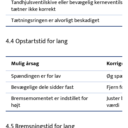
Tandhjulsventilskive eller bevægelig kerneventilski
tætner ikke korrekt
Tætningsringen er alvorligt beskadiget
4.4 Opstartstid for lang
Mulig årsag
Korriger
Spændingen er for lav
Øg spæn
Bevægelige dele sidder fast
Fjern for
Bremsemomentet er indstillet for
Juster b
højt
værdi
4.5 Bremsningstid for lang