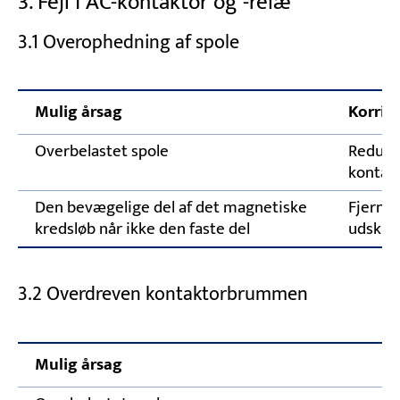
3. Fejl i AC-kontaktor og -relæ
3.1 Overophedning af spole
Mulig årsag
Korrig
Overbelastet spole
Reduce
kontak
Den bevægelige del af det magnetiske
Fjern f
kredsløb når ikke den faste del
udskift
3.2 Overdreven kontaktorbrummen
Mulig årsag