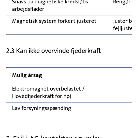
Snavs på magnetiske kredsløbs
Rengør gr
arbejdsflader
Magnetisk system forkert justeret
Juster br
fejljuster
2.3 Kan ikke overvinde fjederkraft
Mulig årsag
K
Elektromagnet overbelastet /
J
Hovedfjederkraft for høj
Lav forsyningsspænding
Af
g