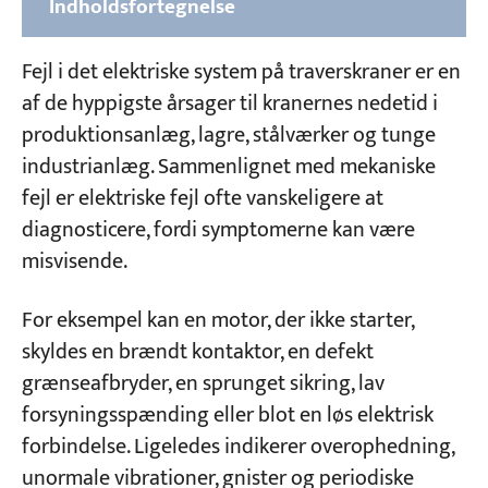
Indholdsfortegnelse
Del 1: Almindelige typer af elektriske
Fejl i det elektriske system på traverskraner er en
systemfejl i traverskraner
af de hyppigste årsager til kranernes nedetid i
1. Fejl på vekselstrømsmotorer
produktionsanlæg, lagre, stålværker og tunge
industrianlæg. Sammenlignet med mekaniske
2. Fejl i AC-elektromagneter
fejl er elektriske fejl ofte vanskeligere at
3. Fejl i AC-kontaktor og -relæ
diagnosticere, fordi symptomerne kan være
4. Fejl i hydrauliske elektromagneter
misvisende.
(thrustere)
For eksempel kan en motor, der ikke starter,
Del 2: Fejl i styre- og kredsløbssystemer
skyldes en brændt kontaktor, en defekt
1. Beskyttelsesboksens knivafbryder lukket
grænseafbryder, en sprunget sikring, lav
→ Styrekredssikring springer
forsyningsspænding eller blot en løs elektrisk
forbindelse. Ligeledes indikerer overophedning,
2. Overstrømsrelæet udløses, når
controlleren er aktiveret
unormale vibrationer, gnister og periodiske