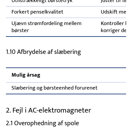
Utilstrækkeligt børstetryk
Justér til 18–
Forkert penselkvalitet
Udskift med k
Ujævn strømfordeling mellem
Kontroller bø
børster
korriger dem
1.10 Afbrydelse af slæbering
Mulig årsag
Slæbering og børsteenhed forurenet
2. Fejl i AC-elektromagneter
2.1 Overophedning af spole