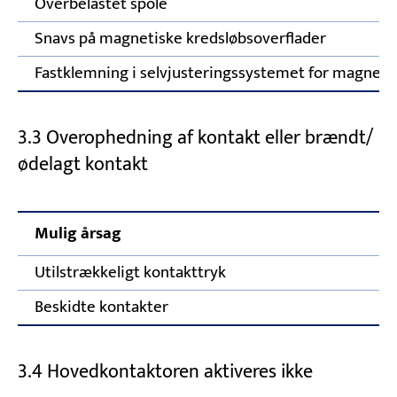
Overbelastet spole
Snavs på magnetiske kredsløbsoverflader
Fastklemning i selvjusteringssystemet for magneti
3.3 Overophedning af kontakt eller brændt/
ødelagt kontakt
Mulig årsag
K
Utilstrækkeligt kontakttryk
Ju
Beskidte kontakter
Re
3.4 Hovedkontaktoren aktiveres ikke