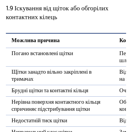
1.9 Іскування від щіток або обгорілих
контактних кілець
Можлива причина
Кори
Погано встановлені щітки
Пере
шліф
Щітки занадто вільно закріплені в
Відре
тримачах
на щ
Брудні щітки та контактні кільця
Очист
Нерівна поверхня контактного кільця
Обро
спричиняє підстрибування щітки
ковзн
Недостатній тиск щітки
Відр