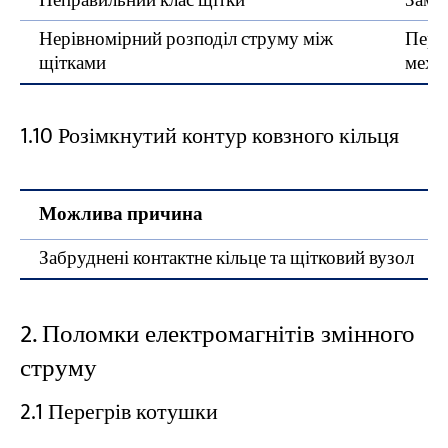
Неправильний клас щітки
Замін
Нерівномірний розподіл струму між
Перев
щітками
механ
1.10 Розімкнутий контур ковзного кільця
Можлива причина
Забруднені контактне кільце та щітковий вузол
2. Поломки електромагнітів змінного
струму
2.1 Перегрів котушки