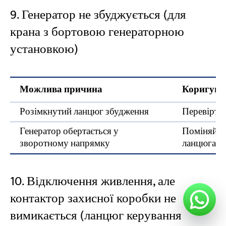
9. Генератор не збуджується (для
крана з бортовою генераторною
установкою)
Можлива причина
Коригувал
Розімкнутий ланцюг збудження
Перевірте
Генератор обертається у
Поміняйте 
зворотному напрямку
ланцюга п
10. Відключення живлення, але
контактор захисної коробки не
вимикається (ланцюг керування