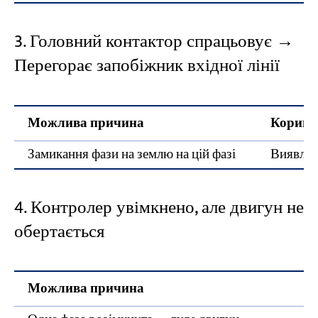
3. Головний контактор спрацьовує →
Перегорає запобіжник вхідної лінії
Можлива причина
Коригув
Замикання фази на землю на цій фазі
Виявлен
4. Контролер увімкнено, але двигун не
обертається
Можлива причина