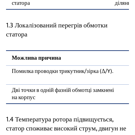
статора
ділянку
1.3 Локалізований перегрів обмотки
статора
Можлива причина
К
Помилка проводки трикутник/зірка (Δ/Y).
П
п
Дві точки в одній фазній обмотці замкнені
В
на корпус
о
1.4 Температура ротора підвищується,
статор споживає високий струм, двигун не