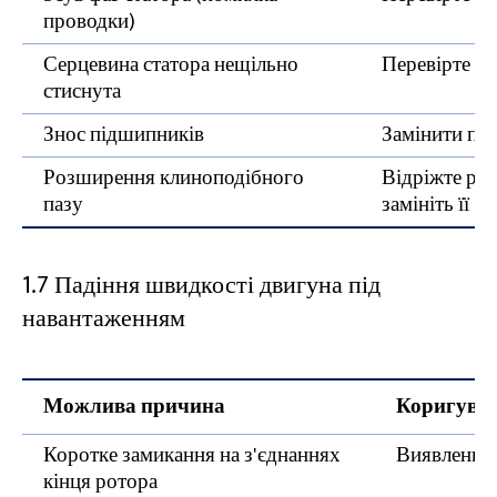
проводки)
Серцевина статора нещільно
Перевірте ст
стиснута
Знос підшипників
Замінити пі
Розширення клиноподібного
Відріжте ро
пазу
замініть її
1.7 Падіння швидкості двигуна під
навантаженням
Можлива причина
Коригуваль
Коротке замикання на з'єднаннях
Виявлення 
кінця ротора