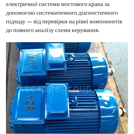
електричної системи мостового крана за
положення → Головний контактор не
розмикається
допомогою систематичного діагностичного
підходу — від перевірки на рівні компонентів
8. Ручка контролера заклинила під час
до повного аналізу схеми керування.
роботи
9. Генератор не збуджується (для крана з
бортовою генераторною установкою)
10. Відключення живлення, але контактор
захисної коробки не вимикається (ланцюг
керування знеструмлений)
Швидка діагностика електричних проблем
мостового крана
Посібник із заміни та ремонту електричних
компонентів крана