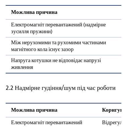
Можлива причина
Електромагніт перевантажений (надмірне
зусилля пружини)
Між нерухомими та рухомими частинами
магнітного кола існує зазор
Напруга котушки не відповідає напрузі
живлення
2.2 Надмірне гудіння/шум під час роботи
Можлива причина
Коригувал
Електромагніт перевантажений
Відрегулю