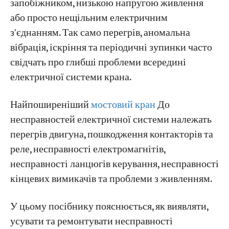
запобіжником, низькою напругою живлення
1. Замкнутий ножовий вимикач захисної
або просто нещільним електричним
коробки → Перегорає запобіжник ланцюга
Проекти
з'єднанням. Так само перегрів, аномальна
керування
Блоги
вібрація, іскріння та періодичні зупинки часто
Новини
2. Реле перевантаження по струму
Програми
свідчать про глибші проблеми всередині
спрацьовує, коли контролер увімкнений
Про нас
електричної системи крана.
Зв'яжіться з нами
3. Головний контактор спрацьовує →
Найпоширеніший
мостовий кран
До
Перегорає запобіжник вхідної лінії
несправностей електричної системи належать
4. Контролер увімкнено, але двигун не
перегрів двигуна, пошкодження контакторів та
обертається
реле, несправності електромагнітів,
5. Контролер увімкнено → Двигун працює
несправності ланцюгів керування, несправності
лише в одному напрямку
кінцевих вимикачів та проблеми з живленням.
6. Кінцевий вимикач активовано →
Головний контактор не розмикається
У цьому посібнику пояснюється, як виявляти,
усувати та ремонтувати несправності
7. Контролер повернувся у вимкнене