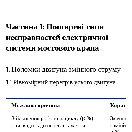
Профілактичне обслуговування
електричних систем мостових кранів
Частина 1: Поширені типи
Регулярно перевіряйте електричні
несправностей електричної
з'єднання
системи мостового крана
Контроль температури двигуна
Перевірте контактори та реле
1. Поломки двигуна змінного струму
Випробування кінцевих вимикачів та
запобіжних пристроїв
1.1 Рівномірний перегрів усього двигуна
Дотримуйтесь планових електротехнічних
оглядів
Можлива причина
Коригува
Потрібна експертна допомога у разі
Збільшення робочого циклу (JC%)
Зменште 
несправностей електричної системи
призводить до перевантаження
замініть
мостового крана?