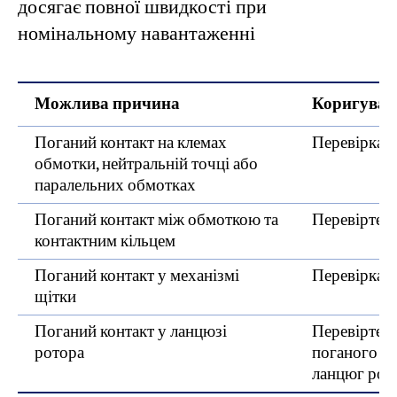
досягає повної швидкості при
номінальному навантаженні
Можлива причина
Коригуваль
Поганий контакт на клемах
Перевірка т
обмотки, нейтральній точці або
паралельних обмотках
Поганий контакт між обмоткою та
Перевірте т
контактним кільцем
Поганий контакт у механізмі
Перевірка т
щітки
Поганий контакт у ланцюзі
Перевірте н
ротора
поганого ко
ланцюг роз