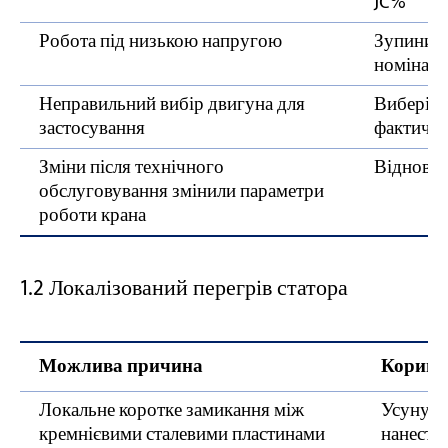
JC%
Робота під низькою напругою
Зупинити
номіналь
Неправильний вибір двигуна для
Виберіть
застосування
фактични
Зміни після технічного
Відновит
обслуговування змінили параметри
роботи крана
1.2 Локалізований перегрів статора
Можлива причина
Коригув
Локальне коротке замикання між
Усунути
кремнієвими сталевими пластинами
нанести