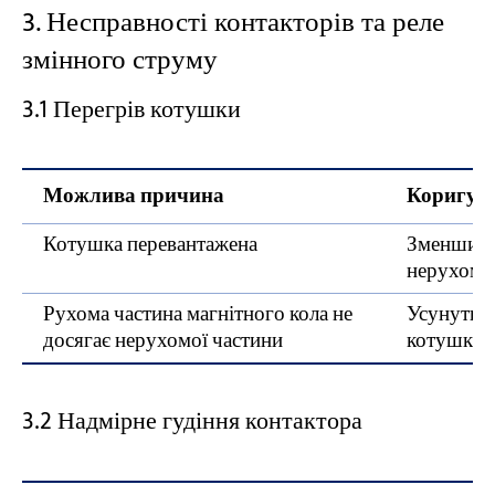
3. Несправності контакторів та реле
змінного струму
3.1 Перегрів котушки
Можлива причина
Коригува
Котушка перевантажена
Зменшити 
нерухомо
Рухома частина магнітного кола не
Усунути п
досягає нерухомої частини
котушку,
3.2 Надмірне гудіння контактора