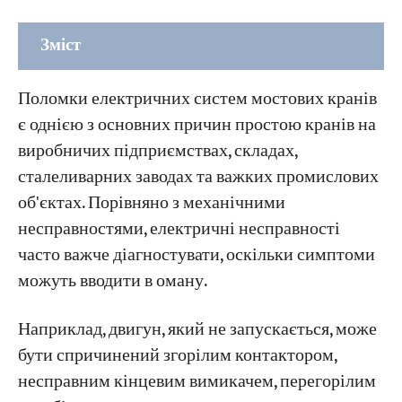
Зміст
Частина 1: Поширені типи несправностей
Поломки електричних систем мостових кранів
електричної системи мостового крана
є однією з основних причин простою кранів на
1. Поломки двигуна змінного струму
виробничих підприємствах, складах,
сталеливарних заводах та важких промислових
2. Поломки електромагнітів змінного
струму
об'єктах. Порівняно з механічними
несправностями, електричні несправності
3. Несправності контакторів та реле
часто важче діагностувати, оскільки симптоми
змінного струму
можуть вводити в оману.
4. Поломки гідравлічного електромагніту
(тягового механізму)
Наприклад, двигун, який не запускається, може
бути спричинений згорілим контактором,
Частина 2: Збої в системах керування та
несправним кінцевим вимикачем, перегорілим
ланцюгах