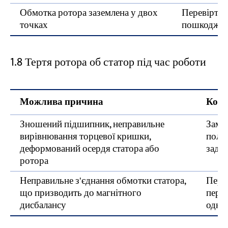
Обмотка ротора заземлена у двох
Перевірте 
точках
пошкоджен
1.8 Тертя ротора об статор під час роботи
Можлива причина
Кори
Зношений підшипник, неправильне
Замін
вирівнювання торцевої кришки,
поло
деформований осердя статора або
задир
ротора
Неправильне з'єднання обмотки статора,
Перев
що призводить до магнітного
перек
дисбалансу
одна