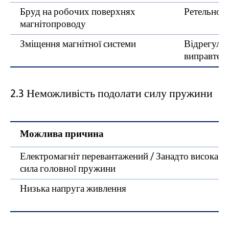
Бруд на робочих поверхнях
Ретельно о
магнітопроводу
Зміщення магнітної системи
Відрегулюй
виправте п
2.3 Неможливість подолати силу пружини
Можлива причина
Електромагніт перевантажений / Занадто висока
сила головної пружини
Низька напруга живлення