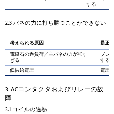
する
2.3 バネの力に打ち勝つことができない
考えられる原因
是正
電磁石の過負荷／主バネの力が強す
ブレ
ぎる
する
低供給電圧
電圧
3. ACコンタクタおよびリレーの故
障
3.1 コイルの過熱