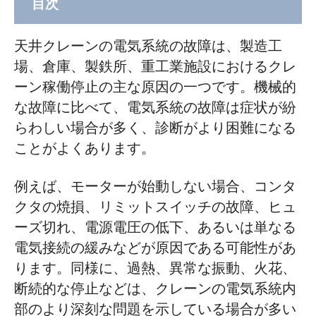
目次
パート1：天井クレーンの電気系統におけ
天井クレーンの電気系統の故障は、製造工
る一般的な故障の種類
場、倉庫、製鉄所、重工業施設におけるクレ
1. 交流モーターの故障
ーン稼働停止の主な原因の一つです。機械的
な故障に比べて、電気系統の故障は症状が紛
2. 交流電磁石の故障
らわしい場合が多く、診断がより困難になる
3. ACコンタクタおよびリレーの故障
ことがよくあります。
4. 油圧電磁石（スラスタ）の故障
例えば、モーターが始動しない場合、コンタ
パート2：制御回路システムの故障
クタの焼損、リミットスイッチの故障、ヒュ
1. 保護ボックスのナイフスイッチが閉じて
ーズ切れ、電源電圧の低下、あるいは単なる
いる → 制御回路のヒューズが切れる
電気接続の緩みなどが原因である可能性があ
ります。同様に、過熱、異常な振動、火花、
2. コントローラ作動時に過電流リレーがト
断続的な停止などは、クレーンの電気系統内
リップする
部のより深刻な問題を示している場合が多い