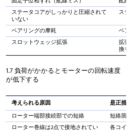
固定子位相ずれ（配線ミス）
配線
ステータコアがしっかりと圧縮されて
ステ
いない
ベアリングの摩耗
ベア
スロットウェッジ拡張
拡張
換す
1.7 負荷がかかるとモーターの回転速度
が低下する
考えられる原因
是正措
ローター端部接続部での短絡
短絡箇
ローター巻線は2点で接地されてい
各コイ