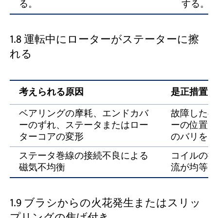
る。
する。
1.8 運転中にローターがステーターに擦
れる
考えられる原因
是正措置
ベアリングの摩耗、エンドカバ
故障したベ
ーのずれ、ステータまたはロー
ーの位置を
ターコアの変形
のバリを除
ステータ巻線の接続不良による
コイルの接
磁気不均衡
流が均等で
1.9 ブラシからの火花発生またはスリッ
プリングの焦げ付き