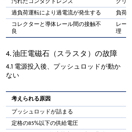
汚れたコンタクトレンズ
クリ
過負荷運転により過電流が発生する
負荷
コレクターと導体レール間の接触不
レー
良
理
4. 油圧電磁石（スラスタ）の故障
4.1 電源投入後、プッシュロッドが動か
ない
考えられる原因
プッシュロッドが詰まる
定格の85%以下の供給電圧