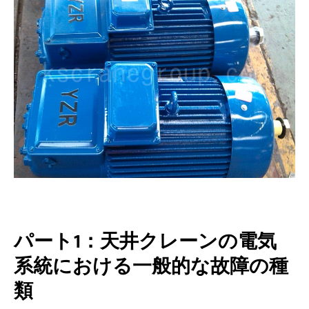
10. 停電が発生しても保護ボックスの接触
器が遮断されない（制御回路は非通電状
態）
天井クレーンの電気系統トラブルに対す
る迅速な診断手順
クレーン電気部品の交換と修理に関する
ガイド
天井クレーン電気系統の予防保全
電気接続部を定期的に点検してくださ
い。
パート1：天井クレーンの電気
モーター温度を監視する
系統における一般的な故障の種
類
接触器とリレーを点検する