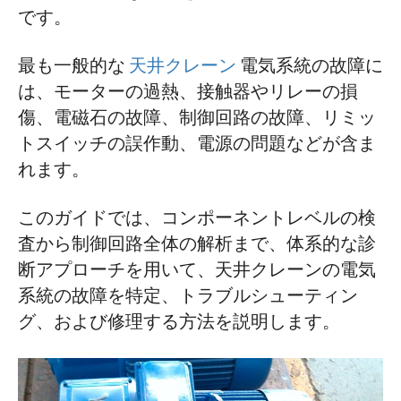
3. メインコンタクタが作動 → 入力ライン
です。
のヒューズが切れる
プロジェクト
4. コントローラーは作動しているがモー
最も一般的な
天井クレーン
電気系統の故障に
ブログ
ターが回転しない
ニュース
は、モーターの過熱、接触器やリレーの損
アプリケーション
傷、電磁石の故障、制御回路の故障、リミッ
5. コントローラー作動中 → モーターは一
会社概要
方向にのみ回転します
トスイッチの誤作動、電源の問題などが含ま
お問い合わせ
れます。
6. リミットスイッチ作動 → メインコンタ
クタが解放されない
このガイドでは、コンポーネントレベルの検
7. コントローラーがオフに戻る → メイン
査から制御回路全体の解析まで、体系的な診
コンタクタが解放されない
断アプローチを用いて、天井クレーンの電気
8. 操作中にコントローラーのハンドルが
系統の故障を特定、トラブルシューティン
詰まった
グ、および修理する方法を説明します。
9．発電機が励磁しない（車載発電機セッ
ト搭載クレーンの場合）