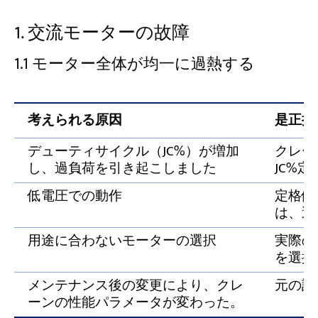
リミットスイッチと安全装置のテスト
1. 交流モーターの故障
定期的な電気点検を実施してください。
1.1 モーター全体が均一に過熱する
天井クレーンの電気系統の故障に関する
専門家のサポートが必要ですか？
考えられる原因
是正措
デューティサイクル（JC%）が増加
クレー
し、過負荷を引き起こしました
JC%
低電圧での動作
定格値
は、運
用途に合わないモーターの選択
実際の
を選択
メンテナンス後の変更により、クレ
元の設
ーンの性能パラメータが変わった。