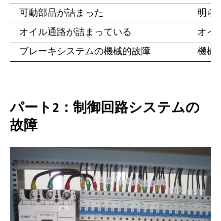
可動部品が詰まった
明ら
オイル通路が詰まっている
オイ
ブレーキシステムの機械的故障
機械
パート2：制御回路システムの
故障