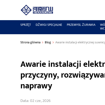
SPRZĘT
DŹWIGI SPECJALNE
PRZEMYSŁ ŻURAWIA
WÓ
WC
Strona główna
Blog
Awarie instalacji elektrycznej suwni
Awarie instalacji elekt
przyczyny, rozwiązywa
naprawy
Data: 02 cze, 2026