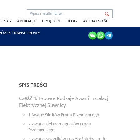
O NAS
APLIKACJE
PROJEKTY
BLOG
AKTUALNOŚCI
ÓZEK TRANSFEROWY
SPIS TREŚCI
Część 1: Typowe Rodzaje Awarii Instalacji
Elektrycznej Suwnicy
1. Awarie Silników Prądu Przemiennego
2. Awarie Elektromagnesów Prądu
Przemiennego
3. Awarie Styczników I Przekaźników Prądu