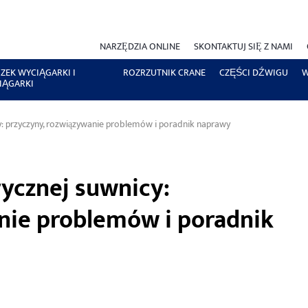
NARZĘDZIA ONLINE
SKONTAKTUJ SIĘ Z NAMI
ZEK WYCIĄGARKI I
ROZRZUTNIK CRANE
CZĘŚCI DŹWIGU
W
IĄGARKI
cy: przyczyny, rozwiązywanie problemów i poradnik naprawy
rycznej suwnicy:
nie problemów i poradnik