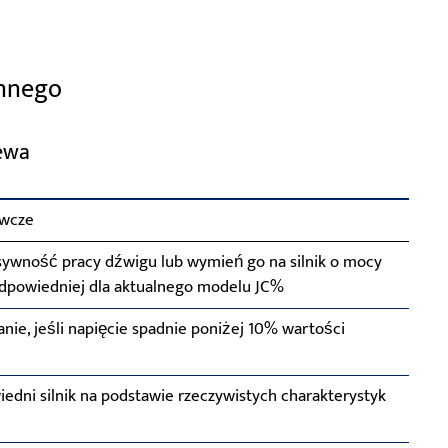
ennego
zewa
awcze
sywność pracy dźwigu lub wymień go na silnik o mocy
dpowiedniej dla aktualnego modelu JC%
anie, jeśli napięcie spadnie poniżej 10% wartości
edni silnik na podstawie rzeczywistych charakterystyk