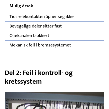
Mulig årsak
Ko
Tidsrelékontakten åpner seg ikke
In
Bevegelige deler sitter fast
Fj
Oljekanalen blokkert
Kl
Mekanisk feil i bremsesystemet
Re
Del 2: Feil i kontroll- og
kretssystem