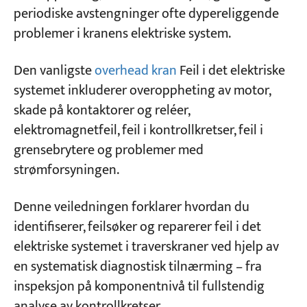
periodiske avstengninger ofte dypereliggende
3. Hovedkontaktoren kobles inn →
problemer i kranens elektriske system.
Innkommende sikring går
Prosjekter
Blogger
4. Kontrolleren er aktivert, men motoren
Nyheter
Den vanligste
overhead kran
Feil i det elektriske
roterer ikke
applikasjoner
systemet inkluderer overoppheting av motor,
Om oss
5. Kontroller aktivert → Motoren går kun i én
skade på kontaktorer og reléer,
Kontakt oss
retning
elektromagnetfeil, feil i kontrollkretser, feil i
grensebrytere og problemer med
6. Grensebryter aktivert →
strømforsyningen.
Hovedkontaktoren utløses ikke
7. Kontrolleren er satt tilbake til Av →
Denne veiledningen forklarer hvordan du
Hovedkontaktoren slipper ikke
identifiserer, feilsøker og reparerer feil i det
8. Kontrollerhåndtaket sitter fast under drift
elektriske systemet i traverskraner ved hjelp av
en systematisk diagnostisk tilnærming – fra
9. Generatoren starter ikke (for kran med
innebygd generatorsett)
inspeksjon på komponentnivå til fullstendig
analyse av kontrollkretser.