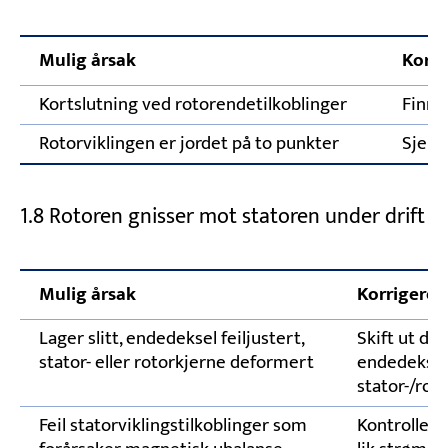
Mulig årsak
Korri
Kortslutning ved rotorendetilkoblinger
Finn o
Rotorviklingen er jordet på to punkter
Sjekk
1.8 Rotoren gnisser mot statoren under drift
Mulig årsak
Korrigeren
Lager slitt, endedeksel feiljustert,
Skift ut def
stator- eller rotorkjerne deformert
endedeksele
stator-/rot
Feil statorviklingstilkoblinger som
Kontroller 