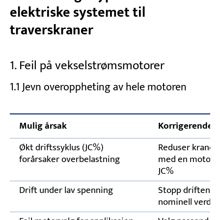
Test av grensebrytere og
elektriske systemet til
sikkerhetsinnretninger
traverskraner
Følg planlagte elektriske inspeksjoner
Trenger du eksperthjelp ved feil på det
1. Feil på vekselstrømsmotorer
elektriske systemet til en traverskran?
1.1 Jevn overoppheting av hele motoren
Mulig årsak
Korrigerende ti
Økt driftssyklus (JC%)
Reduser kranens
forårsaker overbelastning
med en motor so
JC%
Drift under lav spenning
Stopp driften h
nominell verdi