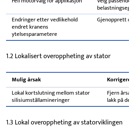
Feil motorvalg for applikasjon
Velg passende mo
belastningsege
Endringer etter vedlikehold
Gjenopprett op
endret kranens
ytelsesparametere
1.2 Lokalisert overoppheting av stator
Mulig årsak
Korrigerend
Lokal kortslutning mellom stator
Fjern årsake
silisiumstållamineringer
lakk på det
1.3 Lokal overoppheting av statorviklingen