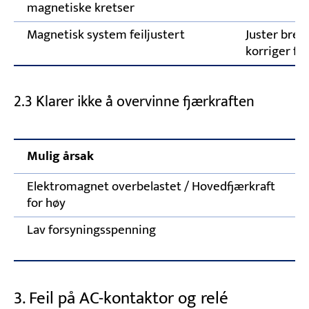
magnetiske kretser
Magnetisk system feiljustert
Juster bre
korriger fei
2.3 Klarer ikke å overvinne fjærkraften
Mulig årsak
K
Elektromagnet overbelastet / Hovedfjærkraft
J
for høy
h
Lav forsyningsspenning
S
g
3. Feil på AC-kontaktor og relé