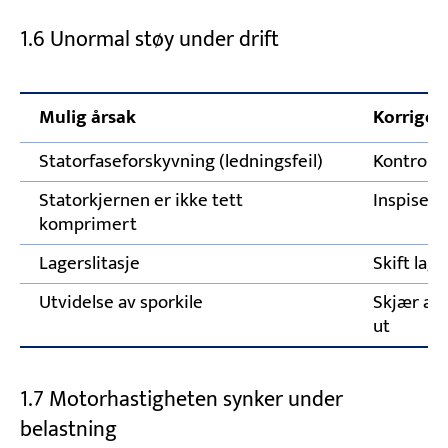
1.6 Unormal støy under drift
Mulig årsak
Korrigere
Statorfaseforskyvning (ledningsfeil)
Kontrolle
Statorkjernen er ikke tett
Inspiser 
komprimert
Lagerslitasje
Skift lage
Utvidelse av sporkile
Skjær av 
ut
1.7 Motorhastigheten synker under
belastning