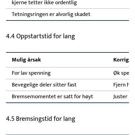
kjerne tetter ikke ordentlig
Tetningsringen er alvorlig skadet
4.4 Oppstartstid for lang
Mulig årsak
Korriger
For lav spenning
Øk spen
Bevegelige deler sitter fast
Fjern hin
Bremsemomentet er satt for høyt
Juster b
4.5 Bremsingstid for lang