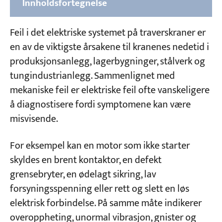
Innholdsfortegnelse
Del 1: Vanlige typer feil i det elektriske
Feil i det elektriske systemet på traverskraner er
systemet til traverskraner
en av de viktigste årsakene til kranenes nedetid i
1. Feil på vekselstrømsmotorer
produksjonsanlegg, lagerbygninger, stålverk og
tungindustrianlegg. Sammenlignet med
2. Feil på AC-elektromagneter
mekaniske feil er elektriske feil ofte vanskeligere
3. Feil på AC-kontaktor og relé
å diagnostisere fordi symptomene kan være
4. Feil på hydrauliske elektromagneter
misvisende.
(thrustere)
For eksempel kan en motor som ikke starter
Del 2: Feil i kontroll- og kretssystem
skyldes en brent kontaktor, en defekt
1. Beskyttelsesboksens knivbryter lukket →
grensebryter, en ødelagt sikring, lav
Styrekretssikring går
forsyningsspenning eller rett og slett en løs
elektrisk forbindelse. På samme måte indikerer
2. Overstrømsreléet utløses når kontrolleren
er aktivert
overoppheting, unormal vibrasjon, gnister og