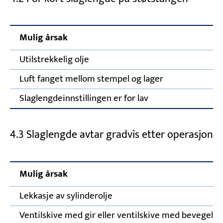
Mulig årsak
Ko
Utilstrekkelig olje
Et
Luft fanget mellom stempel og lager
Lu
Slaglengdeinnstillingen er for lav
Ju
4.3 Slaglengde avtar gradvis etter operasjon
Mulig årsak
Lekkasje av sylinderolje
Ventilskive med gir eller ventilskive med bevegelig