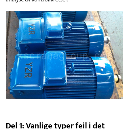
10. Strømbrudd, men beskyttelsesboksens
kontaktor faller ikke ut (kontrollkretsen er
spenningsløs)
Rask diagnostikkprosess for elektriske
problemer med traverskraner
Veiledning for utskifting kontra reparasjon
av elektriske krankomponenter
Forebyggende vedlikehold av elektriske
systemer for traverskraner
Inspiser elektriske tilkoblinger regelmessig
Overvåk motortemperatur
Sjekk kontaktorer og reléer
Del 1: Vanlige typer feil i det