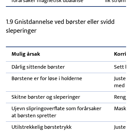
forårsaker magnetisk ubalanse
lik strøm i 
1.9 Gnistdannelse ved børster eller svidd
sleperinger
Mulig årsak
Korrige
Dårlig sittende børster
Sett bø
Børstene er for løse i holderne
Juster b
med rik
Skitne børster og sleperinger
Rengjør
Ujevn slipringoverflate som forårsaker
Maskiné
at børsten spretter
Utilstrekkelig børstetrykk
Juster t