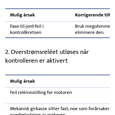
Mulig årsak
Korrigerende tilta
Fase-til-jord-feil i
Bruk megohmmeter f
kontrollkretsen
eliminere den.
2. Overstrømsreléet utløses når
kontrolleren er aktivert
Mulig årsak
Feil reléinnstilling for motoren
Mekanisk girkasse sitter fast, noe som forårsaker
overbelastning av motoren