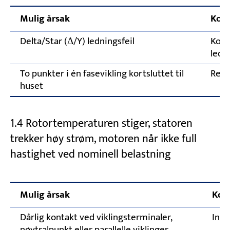
Mulig årsak
Korr
Delta/Star (Δ/Y) ledningsfeil
Kont
ledn
To punkter i én fasevikling kortsluttet til
Repa
huset
1.4 Rotortemperaturen stiger, statoren
trekker høy strøm, motoren når ikke full
hastighet ved nominell belastning
Mulig årsak
Korr
Dårlig kontakt ved viklingsterminaler,
Insp
nøytralpunkt eller parallelle viklinger