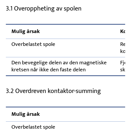
3.1 Overoppheting av spolen
Mulig årsak
Korr
Overbelastet spole
Redu
kont
Den bevegelige delen av den magnetiske
Fjer
kretsen når ikke den faste delen
skif
3.2 Overdreven kontaktor-summing
Mulig årsak
Overbelastet spole