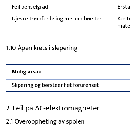
Feil penselgrad
Erstatt
Ujevn strømfordeling mellom børster
Kontrol
mater o
1.10 Åpen krets i slepering
Mulig årsak
Slipering og børsteenhet forurenset
2. Feil på AC-elektromagneter
2.1 Overoppheting av spolen