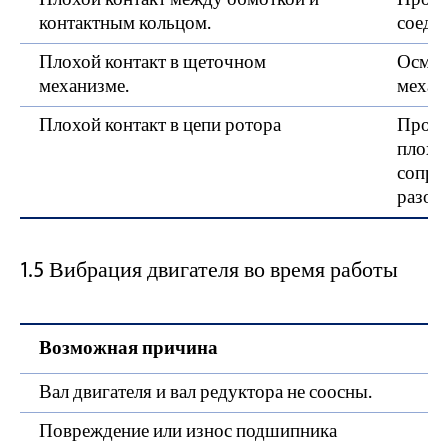
контактным кольцом.
соеди
Плохой контакт в щеточном
Осмот
механизме.
механ
Плохой контакт в цепи ротора
Прове
плохог
сопрот
разом
1.5 Вибрация двигателя во время работы
Возможная причина
Вал двигателя и вал редуктора не соосны.
Повреждение или износ подшипника