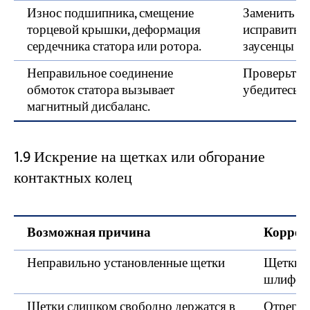
Износ подшипника, смещение
Заменить в
торцевой крышки, деформация
исправить 
сердечника статора или ротора.
заусенцы с 
Неправильное соединение
Проверьте и
обмоток статора вызывает
убедитесь в
магнитный дисбаланс.
1.9 Искрение на щетках или обгорание
контактных колец
Возможная причина
Коррек
Неправильно установленные щетки
Щетки у
шлифов
Щетки слишком свободно держатся в
Отрегул