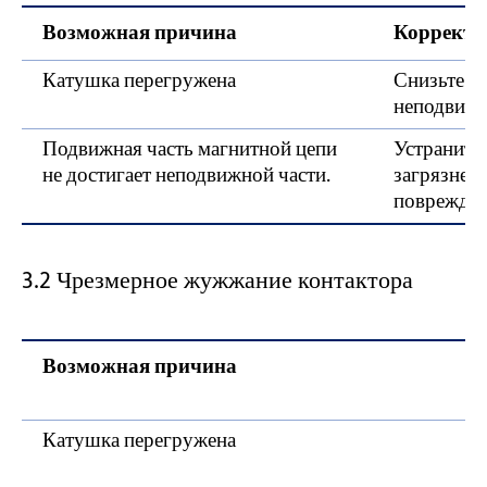
Возможная причина
Корректи
Катушка перегружена
Снизьте д
неподвижн
Подвижная часть магнитной цепи
Устраните 
не достигает неподвижной части.
загрязнени
поврежден
3.2 Чрезмерное жужжание контактора
Возможная причина
Катушка перегружена