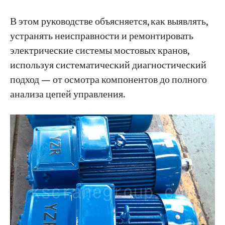
вращается только в одном направлении.
В этом руководстве объясняется, как выявлять,
6. Концевой выключатель активирован →
устранять неисправности и ремонтировать
Главный контактор не размыкается
электрические системы мостовых кранов,
7. Контроллер возвращен в положение
используя систематический диагностический
«Выкл.» → Главный контактор не
подход — от осмотра компонентов до полного
размыкается.
анализа цепей управления.
8. Рукоятка контроллера заклинила во
время работы.
9. Генератор не обеспечивает возбуждение
(для крана со встроенным генератором)
10. Отключение электроэнергии, но
контактор защитного блока не отключается
(цепь управления обесточена).
Экспресс-диагностика электрических