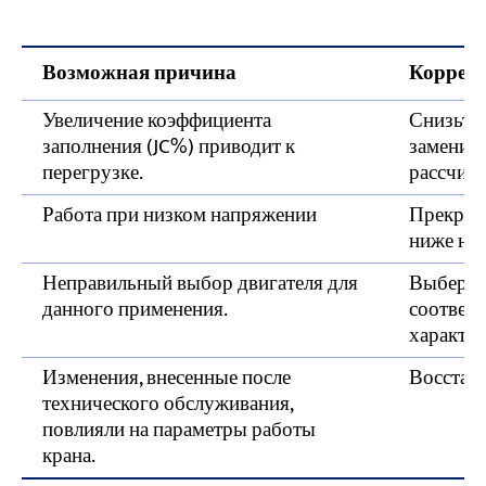
Соблюдайте график плановых
электротехнических проверок.
Возможная причина
Коррек
Нужна квалифицированная помощь при
Увеличение коэффициента
Снизьте 
неисправностях электросистемы мостового
заполнения (JC%) приводит к
замените
крана?
перегрузке.
рассчита
Работа при низком напряжении
Прекрати
ниже ном
Неправильный выбор двигателя для
Выберит
данного применения.
соответс
характер
Изменения, внесенные после
Восстан
технического обслуживания,
повлияли на параметры работы
крана.