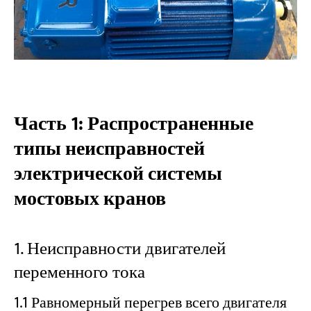
неисправностей мостовых кранов.
Руководство по замене и ремонту
электрических компонентов крана
Профилактическое техническое
Часть 1: Распространенные
обслуживание электрических систем
типы неисправностей
мостовых кранов.
электрической системы
Регулярно проверяйте электрические
мостовых кранов
соединения.
Контроль температуры двигателя
1. Неисправности двигателей
Проверьте контакторы и реле.
переменного тока
Испытание концевых выключателей и
предохранительных устройств
1.1 Равномерный перегрев всего двигателя