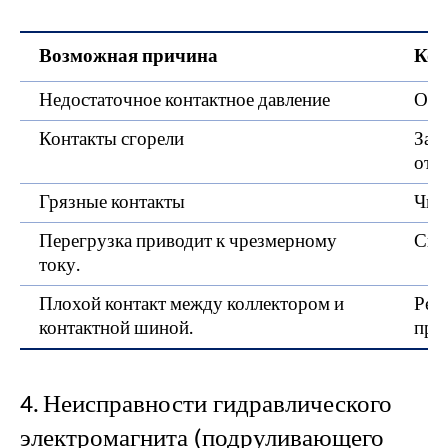
Возможная причина
Кор
Недостаточное контактное давление
Отр
Контакты сгорели
Зам
отр
Грязные контакты
Чис
Перегрузка приводит к чрезмерному
Сни
току.
Плохой контакт между коллектором и
Рем
контактной шиной.
про
4. Неисправности гидравлического
электромагнита (подруливающего