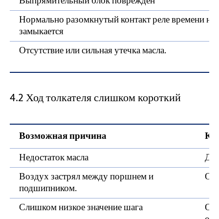
Выпрямительный блок поврежден
Нормально разомкнутый контакт реле времени не
замыкается
Отсутствие или сильная утечка масла.
4.2 Ход толкателя слишком короткий
Возможная причина
Ко
Недостаток масла
Дол
Воздух застрял между поршнем и
Отк
подшипником.
Слишком низкое значение шага
Отр