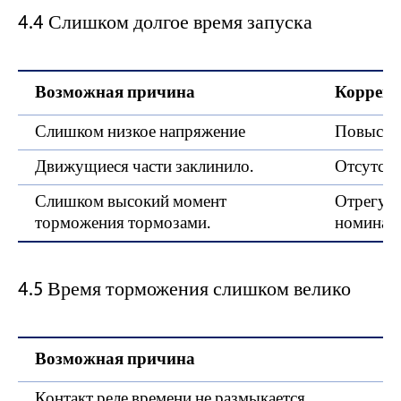
4.4 Слишком долгое время запуска
Возможная причина
Коррект
Слишком низкое напряжение
Повысит
Движущиеся части заклинило.
Отсутств
Слишком высокий момент
Отрегули
торможения тормозами.
номиналь
4.5 Время торможения слишком велико
Возможная причина
Контакт реле времени не размыкается