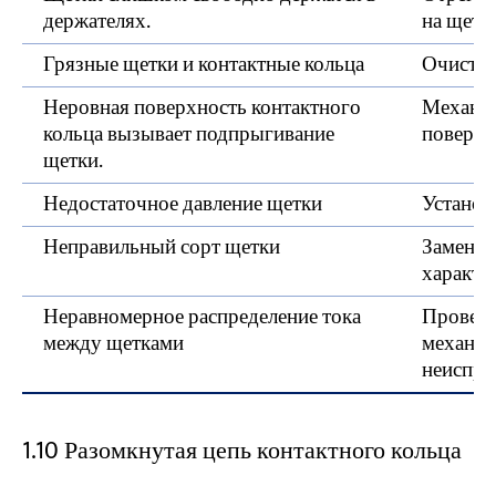
держателях.
на щетк
Грязные щетки и контактные кольца
Очистит
Неровная поверхность контактного
Механич
кольца вызывает подпрыгивание
поверхн
щетки.
Недостаточное давление щетки
Установ
Неправильный сорт щетки
Заменит
характе
Неравномерное распределение тока
Проверь
между щетками
механиз
неиспра
1.10 Разомкнутая цепь контактного кольца