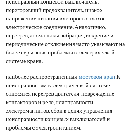
неисправный концевой выключатель,
перегоревший предохранитель, низкое
Часть 2: Сбои в системах управления и
Проекты
напряжение питания или просто плохое
цепях.
Блоги
электрическое соединение. Аналогично,
Новости
1. Замыкание ножевого выключателя
Заявления
перегрев, аномальная вибрация, искрение и
защитной коробки → Перегорание
О нас
периодические отключения часто указывают на
предохранителя цепи управления
Свяжитесь с Нами
более серьезные проблемы в электрической
2. Срабатывание реле защиты от
системе крана.
перегрузки по току при включении
контроллера.
наиболее распространенный
мостовой кран
К
3. Главный контактор срабатывает →
неисправностям в электрической системе
Предохранитель входящей линии
относятся перегрев двигателя, повреждение
перегорает
контакторов и реле, неисправности
4. Контроллер подключен, но двигатель не
электромагнитов, сбои в цепях управления,
вращается.
неисправности концевых выключателей и
проблемы с электропитанием.
5. Контроллер включен → Двигатель