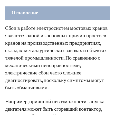
Оглавление
Часть 1: Распространенные типы
Сбои в работе электросистем мостовых кранов
неисправностей электрической системы
являются одной из основных причин простоев
мостовых кранов
кранов на производственных предприятиях,
1. Неисправности двигателей переменного
складах, металлургических заводах и объектах
тока
тяжелой промышленности. По сравнению с
2. Сбои в работе электромагнитов
механическими неисправностями,
переменного тока
электрические сбои часто сложнее
диагностировать, поскольку симптомы могут
3. Неисправности контакторов и реле
быть обманчивыми.
переменного тока
4. Неисправности гидравлического
Например, причиной невозможности запуска
электромагнита (подруливающего
двигателя может быть сгоревший контактор,
устройства).