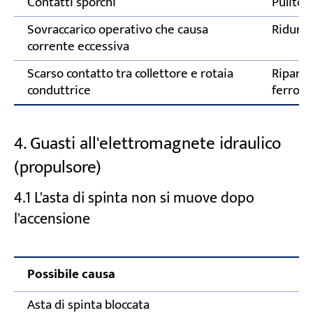
Contatti sporchi
Pulito
Sovraccarico operativo che causa
Ridurre 
corrente eccessiva
Scarso contatto tra collettore e rotaia
Riparaz
conduttrice
ferrovia
4. Guasti all'elettromagnete idraulico
(propulsore)
4.1 L'asta di spinta non si muove dopo
l'accensione
Possibile causa
Asta di spinta bloccata