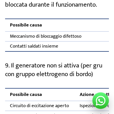
bloccata durante il funzionamento.
Possibile causa
Az
Meccanismo di bloccaggio difettoso
Re
Contatti saldati insieme
Co
9. Il generatore non si attiva (per gru
con gruppo elettrogeno di bordo)
Possibile causa
Azione correttiv
Circuito di eccitazione aperto
Ispezionare il cir