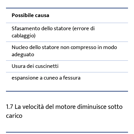
Possibile causa
A
Sfasamento dello statore (errore di
V
cablaggio)
Nucleo dello statore non compresso in modo
I
adeguato
Usura dei cuscinetti
C
espansione a cuneo a fessura
T
s
1.7 La velocità del motore diminuisce sotto
carico