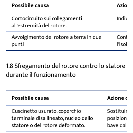
Possibile causa
Azione
Cortocircuito sui collegamenti
Individ
all'estremità del rotore.
Avvolgimento del rotore a terra in due
Control
punti
l'isol
1.8 Sfregamento del rotore contro lo statore
durante il funzionamento
Possibile causa
Azione cor
Cuscinetto usurato, coperchio
Sostituire 
terminale disallineato, nucleo dello
posizione 
statore o del rotore deformato.
bave dal nu