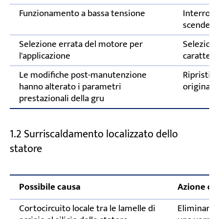
Funzionamento a bassa tensione
Interromp
scende al
Selezione errata del motore per
Seleziona
l'applicazione
caratteris
Le modifiche post-manutenzione
Ripristin
hanno alterato i parametri
originali
prestazionali della gru
1.2 Surriscaldamento localizzato dello
statore
Possibile causa
Azione cor
Cortocircuito locale tra le lamelle di
Eliminare l