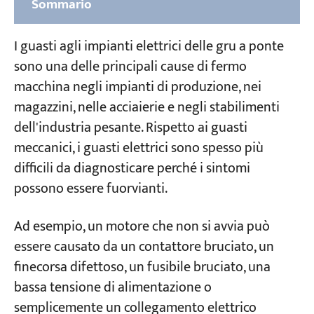
Sommario
Parte 1: Tipi comuni di guasti all'impianto
I guasti agli impianti elettrici delle gru a ponte
elettrico delle gru a ponte
sono una delle principali cause di fermo
1. Guasti ai motori a corrente alternata
macchina negli impianti di produzione, nei
magazzini, nelle acciaierie e negli stabilimenti
2. Guasti agli elettromagneti in corrente
alternata
dell'industria pesante. Rispetto ai guasti
meccanici, i guasti elettrici sono spesso più
3. Guasti ai contattori e ai relè CA
difficili da diagnosticare perché i sintomi
4. Guasti all'elettromagnete idraulico
possono essere fuorvianti.
(propulsore)
Ad esempio, un motore che non si avvia può
Parte 2: Guasti ai sistemi di controllo e ai
essere causato da un contattore bruciato, un
circuiti
finecorsa difettoso, un fusibile bruciato, una
1. Interruttore a coltello della scatola di
bassa tensione di alimentazione o
protezione chiuso → Il fusibile del circuito di
semplicemente un collegamento elettrico