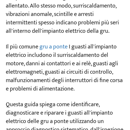
controllo si brucia
allentato. Allo stesso modo, surriscaldamento,
2. Il relè di sovracorrente scatta quando il
vibrazioni anomale, scintille e arresti
Progetti
controller è in funzione
intermittenti spesso indicano problemi più seri
Blog
Notizie
all'interno dell'impianto elettrico della gru.
3. Il contattore principale si innesta → Il
Applicazioni
fusibile della linea in ingresso si brucia
Chi siamo
Il più comune
gru a ponte
I guasti all'impianto
Contattaci
4. Il controller è innestato ma il motore non
elettrico includono il surriscaldamento del
ruota.
motore, danni ai contattori e ai relè, guasti agli
5. Controller attivato → Il motore gira in una
elettromagneti, guasti ai circuiti di controllo,
sola direzione
malfunzionamenti degli interruttori di fine corsa
6. Finecorsa attivato → Il contattore
e problemi di alimentazione.
principale non si disinnesta
Questa guida spiega come identificare,
7. Il controller è tornato in posizione Off → Il
diagnosticare e riparare i guasti all'impianto
contattore principale non si disinnesta
elettrico delle gru a ponte utilizzando un
8. La maniglia del controller si è bloccata
approccio diagnostico sistematico, dall'ispezione