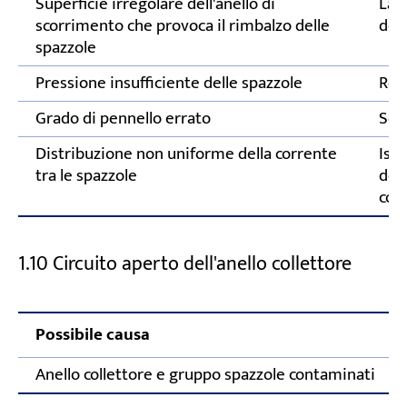
Superficie irregolare dell'anello di
Lavo
scorrimento che provoca il rimbalzo delle
dell
spazzole
Pressione insufficiente delle spazzole
Reg
Grado di pennello errato
Sost
Distribuzione non uniforme della corrente
Isp
tra le spazzole
del
cor
1.10 Circuito aperto dell'anello collettore
Possibile causa
Anello collettore e gruppo spazzole contaminati