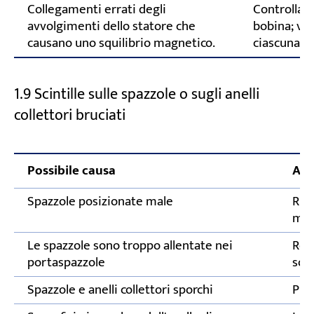
Collegamenti errati degli
Controllare
avvolgimenti dello statore che
bobina; ver
causano uno squilibrio magnetico.
ciascuna f
1.9 Scintille sulle spazzole o sugli anelli
collettori bruciati
Possibile causa
Azi
Spazzole posizionate male
Rip
mol
Le spazzole sono troppo allentate nei
Reg
portaspazzole
sost
Spazzole e anelli collettori sporchi
Puli