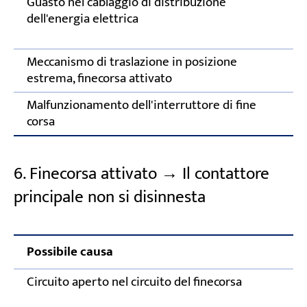
Guasto nel cablaggio di distribuzione
U
dell'energia elettrica
c
r
Meccanismo di traslazione in posizione
P
estrema, finecorsa attivato
Malfunzionamento dell'interruttore di fine
C
corsa
g
6. Finecorsa attivato → Il contattore
principale non si disinnesta
Possibile causa
Circuito aperto nel circuito del finecorsa