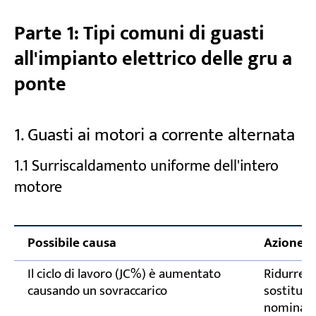
elettrici
Parte 1: Tipi comuni di guasti
Monitorare la temperatura del motore
all'impianto elettrico delle gru a
Controllare i contattori e i relè
ponte
Test di finecorsa e dispositivi di sicurezza
Attenersi alle ispezioni elettriche
1. Guasti ai motori a corrente alternata
programmate
1.1 Surriscaldamento uniforme dell'intero
Hai bisogno di assistenza specializzata per
motore
guasti all'impianto elettrico di una gru a
ponte?
Possibile causa
Azione c
Il ciclo di lavoro (JC%) è aumentato
Ridurre l'
causando un sovraccarico
sostituir
nominale