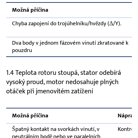
Možná příčina
Chyba zapojení do trojúhelníku/hvězdy (Δ/Y).
Dva body v jednom fázovém vinutí zkratované k
pouzdru
1.4 Teplota rotoru stoupá, stator odebírá
vysoký proud, motor nedosahuje plných
otáček při jmenovitém zatížení
Možná příčina
Nápravn
Špatný kontakt na svorkách vinutí, v
Kontrola
neutrálním bodě nebo ve paralelních