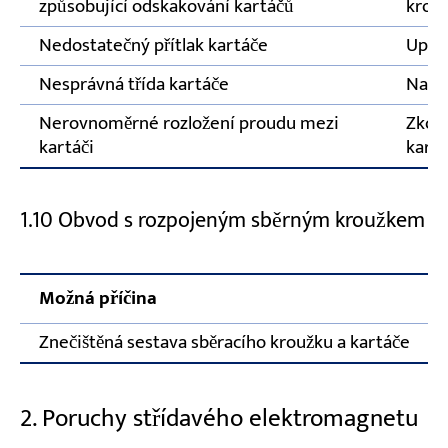
způsobující odskakování kartáčů
krou
Nedostatečný přítlak kartáče
Upra
Nesprávná třída kartáče
Nahra
Nerovnoměrné rozložení proudu mezi
Zkont
kartáči
kartá
1.10 Obvod s rozpojeným sběrným kroužkem
Možná příčina
Znečištěná sestava sběracího kroužku a kartáče
2. Poruchy střídavého elektromagnetu