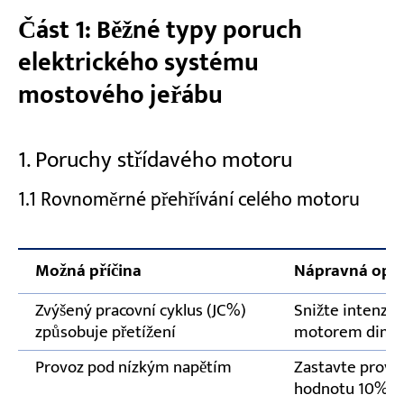
Část 1: Běžné typy poruch
Sledování teploty motoru
elektrického systému
Zkontrolujte stykače a relé
mostového jeřábu
Testování koncových spínačů a
bezpečnostních zařízení
Dodržujte plánované elektroinstalace
1. Poruchy střídavého motoru
1.1 Rovnoměrné přehřívání celého motoru
Potřebujete odbornou pomoc při poruchách
elektrického systému mostového jeřábu?
Možná příčina
Nápravná opat
Zvýšený pracovní cyklus (JC%)
Snižte intenzit
způsobuje přetížení
motorem dimen
Provoz pod nízkým napětím
Zastavte provo
hodnotu 10%