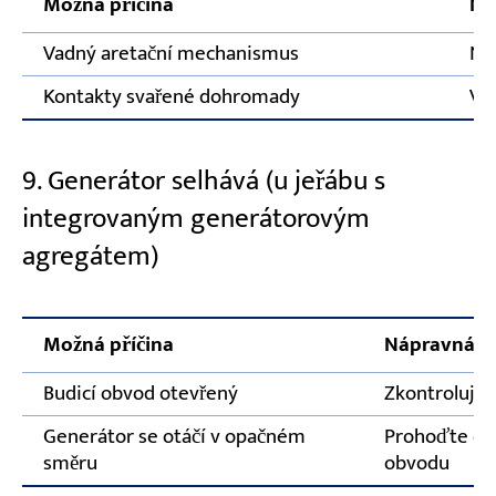
Možná příčina
Ná
Vadný aretační mechanismus
Na
Kontakty svařené dohromady
Vy
9. Generátor selhává (u jeřábu s
integrovaným generátorovým
agregátem)
Možná příčina
Nápravná o
Budicí obvod otevřený
Zkontrolujte
Generátor se otáčí v opačném
Prohoďte dv
směru
obvodu