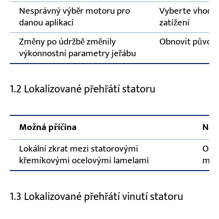
Nesprávný výběr motoru pro
Vyberte vhodný
danou aplikaci
zatížení
Změny po údržbě změnily
Obnovit původn
výkonnostní parametry jeřábu
1.2 Lokalizované přehřátí statoru
Možná příčina
Náp
Lokální zkrat mezi statorovými
Odst
křemíkovými ocelovými lamelami
míst
1.3 Lokalizované přehřátí vinutí statoru