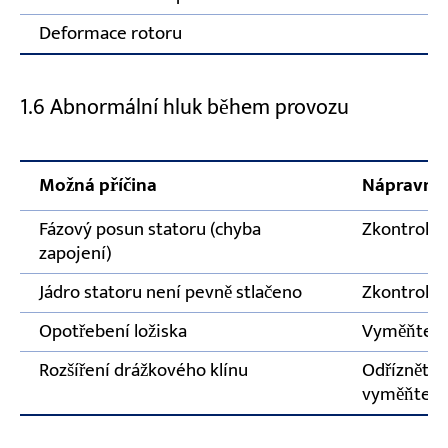
Deformace rotoru
1.6 Abnormální hluk během provozu
Možná příčina
Nápravná 
Fázový posun statoru (chyba
Zkontroluj
zapojení)
Jádro statoru není pevně stlačeno
Zkontrolujt
Opotřebení ložiska
Vyměňte lo
Rozšíření drážkového klínu
Odřízněte r
vyměňte