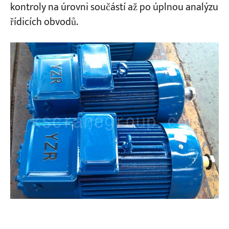
zasekla
kontroly na úrovni součástí až po úplnou analýzu
9. Generátor selhává (u jeřábu s
řídicích obvodů.
integrovaným generátorovým agregátem)
10. Výpadek proudu, ale stykač ochranné
skříně se nerozpojí (řídicí obvod je bez
napájení)
Rychlý diagnostický postup pro elektrické
problémy s mostovým jeřábem
Průvodce výměnou vs. opravou elektrických
komponent jeřábu
Preventivní údržba elektrických systémů
mostových jeřábů
Pravidelně kontrolujte elektrické připojení