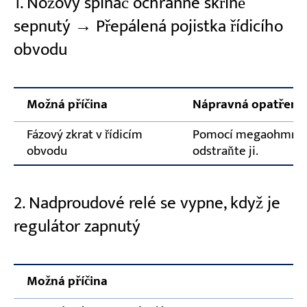
1. Nožový spínač ochranné skříně
sepnutý → Přepálená pojistka řídicího
obvodu
Možná příčina
Nápravná opatření
Fázový zkrat v řídicím
Pomocí megaohmmetr
obvodu
odstraňte ji.
2. Nadproudové relé se vypne, když je
regulátor zapnutý
Možná příčina