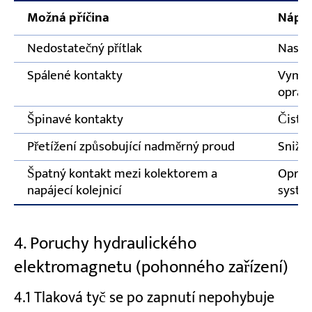
Možná příčina
Nápra
Nedostatečný přítlak
Nastav
Spálené kontakty
Vyměň
oprav
Špinavé kontakty
Čistý
Přetížení způsobující nadměrný proud
Snižte
Špatný kontakt mezi kolektorem a
Oprav
napájecí kolejnicí
systé
4. Poruchy hydraulického
elektromagnetu (pohonného zařízení)
4.1 Tlaková tyč se po zapnutí nepohybuje