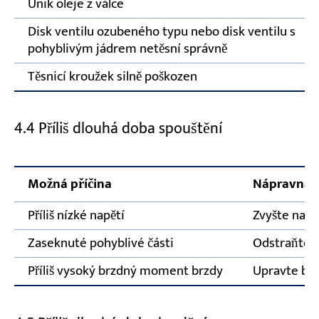
Únik oleje z válce
Disk ventilu ozubeného typu nebo disk ventilu s
pohyblivým jádrem netěsní správně
Těsnicí kroužek silně poškozen
4.4 Příliš dlouhá doba spouštění
Možná příčina
Nápravná 
Příliš nízké napětí
Zvyšte napě
Zaseknuté pohyblivé části
Odstraňte 
Příliš vysoký brzdný moment brzdy
Upravte br