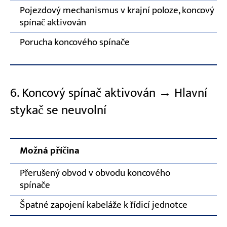
Pojezdový mechanismus v krajní poloze, koncový
spínač aktivován
Porucha koncového spínače
6. Koncový spínač aktivován → Hlavní
stykač se neuvolní
Možná příčina
N
Přerušený obvod v obvodu koncového
Z
spínače
o
Špatné zapojení kabeláže k řídicí jednotce
S