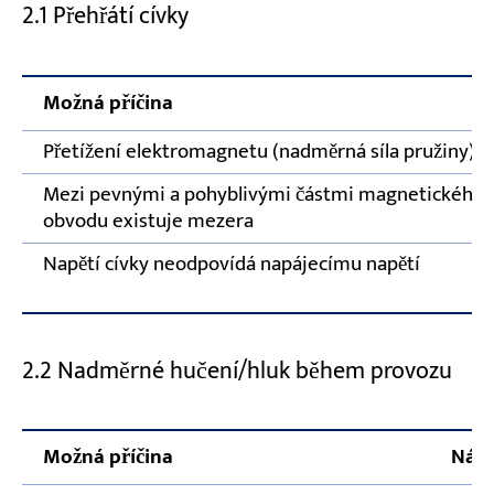
2.1 Přehřátí cívky
Možná příčina
Přetížení elektromagnetu (nadměrná síla pružiny)
Mezi pevnými a pohyblivými částmi magnetického
obvodu existuje mezera
Napětí cívky neodpovídá napájecímu napětí
2.2 Nadměrné hučení/hluk během provozu
Možná příčina
Nápr