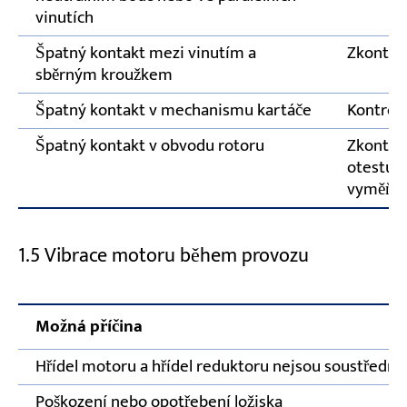
vinutích
Špatný kontakt mezi vinutím a
Zkontrol
sběrným kroužkem
Špatný kontakt v mechanismu kartáče
Kontrola
Špatný kontakt v obvodu rotoru
Zkontrol
otestujt
vyměňt
1.5 Vibrace motoru během provozu
Možná příčina
Hřídel motoru a hřídel reduktoru nejsou soustředné
Poškození nebo opotřebení ložiska