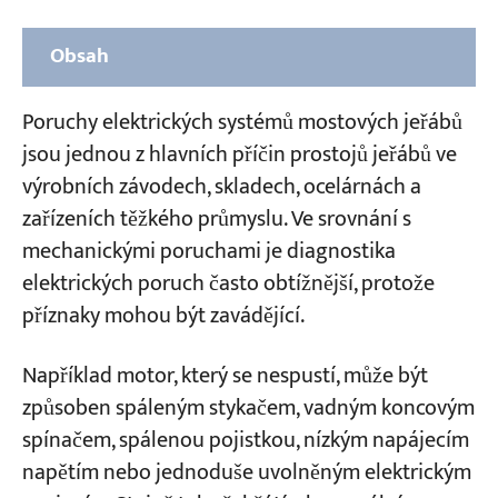
Obsah
Část 1: Běžné typy poruch elektrického
Poruchy elektrických systémů mostových jeřábů
systému mostového jeřábu
jsou jednou z hlavních příčin prostojů jeřábů ve
1. Poruchy střídavého motoru
výrobních závodech, skladech, ocelárnách a
zařízeních těžkého průmyslu. Ve srovnání s
2. Poruchy střídavého elektromagnetu
mechanickými poruchami je diagnostika
3. Poruchy stykačů a relé střídavého proudu
elektrických poruch často obtížnější, protože
4. Poruchy hydraulického elektromagnetu
příznaky mohou být zavádějící.
(pohonného zařízení)
Například motor, který se nespustí, může být
Část 2: Poruchy řídicího a obvodového
způsoben spáleným stykačem, vadným koncovým
systému
spínačem, spálenou pojistkou, nízkým napájecím
1. Nožový spínač ochranné skříně sepnutý →
napětím nebo jednoduše uvolněným elektrickým
Přepálená pojistka řídicího obvodu