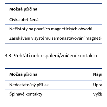
Možná příčina
Cívka přetížená
Nečistoty na površích magnetických obvodů
Zasekávání v systému samonastavování magnetick
3.3 Přehřátí nebo spálení/zničení kontaktu
Možná příčina
Náprav
Nedostatečný přítlak
Upravte
Špinavé kontakty
Vyčist