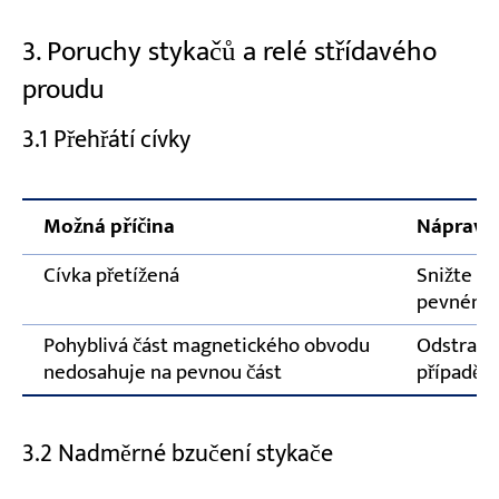
3. Poruchy stykačů a relé střídavého
proudu
3.1 Přehřátí cívky
Možná příčina
Nápravn
Cívka přetížená
Snižte tl
pevnému
Pohyblivá část magnetického obvodu
Odstraňte
nedosahuje na pevnou část
případě p
3.2 Nadměrné bzučení stykače