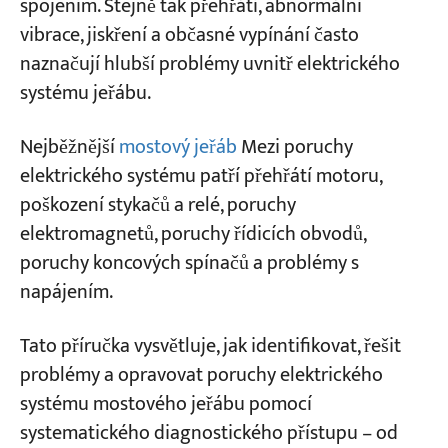
spojením. Stejně tak přehřátí, abnormální
vibrace, jiskření a občasné vypínání často
2. Nadproudové relé se vypne, když je
Projekty
regulátor zapnutý
naznačují hlubší problémy uvnitř elektrického
Blogy
systému jeřábu.
3. Hlavní stykač se zapne → Přepálí se
Zprávy
Aplikace
pojistka vstupního vedení
O nás
Nejběžnější
mostový jeřáb
Mezi poruchy
Kontaktujte nás
4. Řídicí jednotka je zapnutá, ale motor se
elektrického systému patří přehřátí motoru,
neotáčí
poškození stykačů a relé, poruchy
5. Řídicí jednotka zapnuta → Motor běží
elektromagnetů, poruchy řídicích obvodů,
pouze v jednom směru
poruchy koncových spínačů a problémy s
napájením.
6. Koncový spínač aktivován → Hlavní stykač
se neuvolní
Tato příručka vysvětluje, jak identifikovat, řešit
7. Regulátor se vrátil do polohy Vypnuto →
problémy a opravovat poruchy elektrického
Hlavní stykač se neuvolňuje
systému mostového jeřábu pomocí
8. Rukojeť ovladače se během provozu
systematického diagnostického přístupu – od