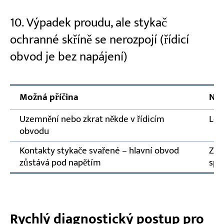
10. Výpadek proudu, ale stykač
ochranné skříně se nerozpojí (řídicí
obvod je bez napájení)
Možná příčina
Náp
Uzemnění nebo zkrat někde v řídicím
Lok
obvodu
Kontakty stykače svařené – hlavní obvod
Zap
zůstává pod napětím
spr
Rychlý diagnostický postup pro