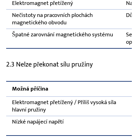
Elektromagnet přetížený
Nast
Nečistoty na pracovních plochách
Důkl
magnetického obvodu
Špatné zarovnání magnetického systému
Seří
opra
2.3 Nelze překonat sílu pružiny
Možná příčina
Elektromagnet přetížený / Příliš vysoká síla
hlavní pružiny
Nízké napájecí napětí