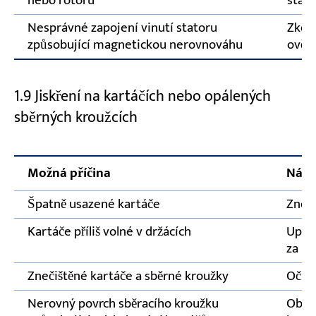
nebo rotoru
stato
Nesprávné zapojení vinutí statoru
Zkont
způsobující magnetickou nerovnováhu
ověřt
1.9 Jiskření na kartáčích nebo opálených
sběrných kroužcích
Možná příčina
Nápr
Špatně usazené kartáče
Znov
Kartáče příliš volné v držácích
Uprav
za ka
Znečištěné kartáče a sběrné kroužky
Očist
Nerovný povrch sběracího kroužku
Obráb