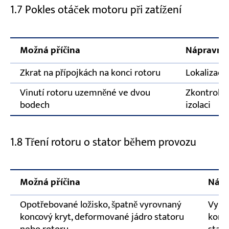
1.7 Pokles otáček motoru při zatížení
Možná příčina
Nápravná 
Zkrat na přípojkách na konci rotoru
Lokalizace
Vinutí rotoru uzemněné ve dvou
Zkontroluj
bodech
izolaci
1.8 Tření rotoru o stator během provozu
Možná příčina
Nápr
Opotřebované ložisko, špatně vyrovnaný
Vymě
koncový kryt, deformované jádro statoru
konco