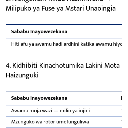
Milipuko ya Fuse ya Mstari Unaoingia
Sababu Inayowezekana
Hitilafu ya awamu hadi ardhini katika awamu hiyo
4. Kidhibiti Kinachotumika Lakini Mota
Haizunguki
Sababu Inayowezekana
Ha
Awamu moja wazi — milio ya injini
Ta
Mzunguko wa rotor umefunguliwa
Ta