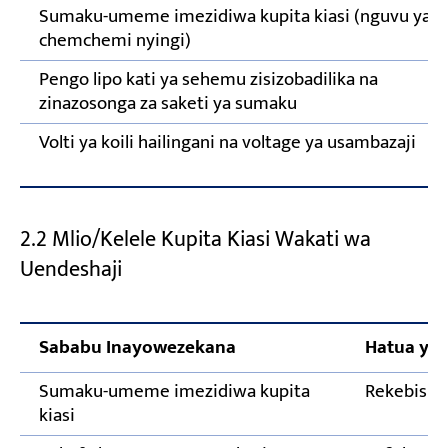
Sumaku-umeme imezidiwa kupita kiasi (nguvu ya
chemchemi nyingi)
Pengo lipo kati ya sehemu zisizobadilika na
zinazosonga za saketi ya sumaku
Volti ya koili hailingani na voltage ya usambazaji
2.2 Mlio/Kelele Kupita Kiasi Wakati wa
Uendeshaji
Sababu Inayowezekana
Hatua ya
Sumaku-umeme imezidiwa kupita
Rekebish
kiasi