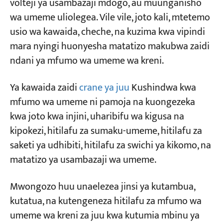
volteji ya usambazaji mdogo, au muunganisho
→ Vipu vya Fuse vya Mzunguko wa Kudhibiti
wa umeme uliolegea. Vile vile, joto kali, mtetemo
Miradi
2. Safari za Relay za Mkondo wa Juu Wakati
usio wa kawaida, cheche, na kuzima kwa vipindi
Blogu
Kidhibiti Kinapohusika
mara nyingi huonyesha matatizo makubwa zaidi
Habari
Maombi
ndani ya mfumo wa umeme wa kreni.
3. Kiunganishi Kikuu Hushirikisha → Milipuko
Kuhusu sisi
ya Fuse ya Mstari Unaoingia
Wasiliana nasi
Ya kawaida zaidi
crane ya juu
Kushindwa kwa
4. Kidhibiti Kinachotumika Lakini Mota
mfumo wa umeme ni pamoja na kuongezeka
Haizunguki
kwa joto kwa injini, uharibifu wa kigusa na
5. Kidhibiti Kinachotumika → Injini Hufanya
kipokezi, hitilafu za sumaku-umeme, hitilafu za
Kazi Katika Mwelekeo Mmoja Pekee
saketi ya udhibiti, hitilafu za swichi ya kikomo, na
6. Swichi ya Kikomo Imewashwa →
matatizo ya usambazaji wa umeme.
Kiunganishi Kikuu Hakitatolewa
Mwongozo huu unaelezea jinsi ya kutambua,
7. Kidhibiti Kimerudishwa kwenye Kizimwa →
kutatua, na kutengeneza hitilafu za mfumo wa
Kiunganishi Kikuu Hakitaachilia
umeme wa kreni za juu kwa kutumia mbinu ya