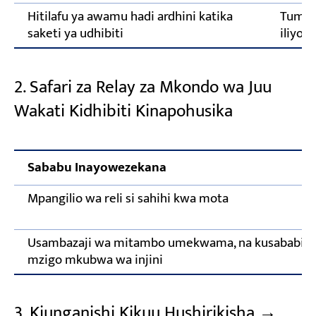
Hitilafu ya awamu hadi ardhini katika
Tumia
saketi ya udhibiti
iliyot
2. Safari za Relay za Mkondo wa Juu
Wakati Kidhibiti Kinapohusika
Sababu Inayowezekana
Mpangilio wa reli si sahihi kwa mota
Usambazaji wa mitambo umekwama, na kusababis
mzigo mkubwa wa injini
3. Kiunganishi Kikuu Hushirikisha →