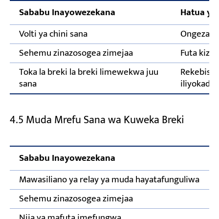
Sababu Inayowezekana
Hatua ya
Volti ya chini sana
Ongeza vo
Sehemu zinazosogea zimejaa
Futa kizui
Toka la breki la breki limewekwa juu
Rekebisha
sana
iliyokadir
4.5 Muda Mrefu Sana wa Kuweka Breki
Sababu Inayowezekana
Mawasiliano ya relay ya muda hayatafunguliwa
Sehemu zinazosogea zimejaa
Njia ya mafuta imefungwa