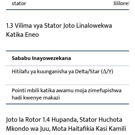
stator
lililorek
1.3 Vilima vya Stator Joto Linalowekwa
Katika Eneo
Sababu Inayowezekana
Hitilafu ya kuunganisha ya Delta/Star (Δ/Y)
Pointi mbili katika awamu moja zimefupishwa
hadi kwenye makazi
Joto la Rotor 1.4 Hupanda, Stator Huchota
Mkondo wa Juu, Mota Haitafikia Kasi Kamili