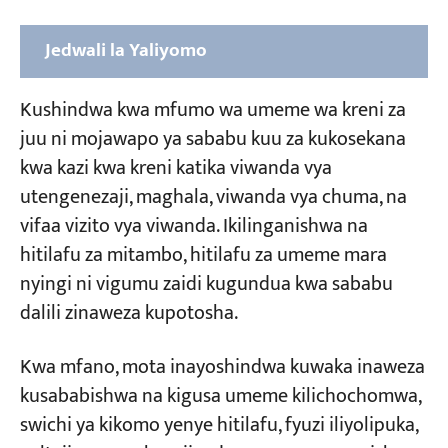
Jedwali la Yaliyomo
Sehemu ya 1: Aina za Kawaida za Kushindwa
Kushindwa kwa mfumo wa umeme wa kreni za
kwa Mfumo wa Umeme wa Kreni ya Juu
juu ni mojawapo ya sababu kuu za kukosekana
1. Hitilafu za Mota za Kiyoyozi
kwa kazi kwa kreni katika viwanda vya
utengenezaji, maghala, viwanda vya chuma, na
2. Kushindwa kwa Sumaku-umeme ya AC
vifaa vizito vya viwanda. Ikilinganishwa na
3. Kushindwa kwa Kiunganishi cha Kiyoyozi
hitilafu za mitambo, hitilafu za umeme mara
na Kifaa cha Kupokezana
nyingi ni vigumu zaidi kugundua kwa sababu
4. Kushindwa kwa Sumaku-umeme ya Hidrati
dalili zinaweza kupotosha.
(Kisukuku)
Kwa mfano, mota inayoshindwa kuwaka inaweza
Sehemu ya 2: Kushindwa kwa Mfumo wa
kusababishwa na kigusa umeme kilichochomwa,
Udhibiti na Mzunguko
swichi ya kikomo yenye hitilafu, fyuzi iliyolipuka,
1. Kisu cha Kisanduku cha Ulinzi Kimefungwa