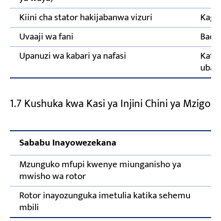
Kiini cha stator hakijabanwa vizuri
Kagua
Uvaaji wa fani
Badil
Upanuzi wa kabari ya nafasi
Kata 
ubadi
1.7 Kushuka kwa Kasi ya Injini Chini ya Mzigo
Sababu Inayowezekana
Mzunguko mfupi kwenye miunganisho ya
mwisho wa rotor
Rotor inayozunguka imetulia katika sehemu
A
mbili