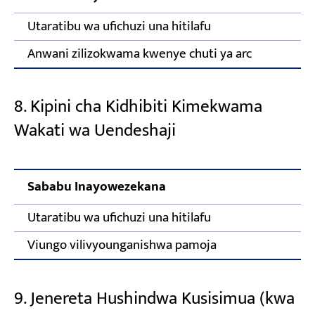
Utaratibu wa ufichuzi una hitilafu
Anwani zilizokwama kwenye chuti ya arc
8. Kipini cha Kidhibiti Kimekwama
Wakati wa Uendeshaji
Sababu Inayowezekana
H
Utaratibu wa ufichuzi una hitilafu
R
Viungo vilivyounganishwa pamoja
S
9. Jenereta Hushindwa Kusisimua (kwa