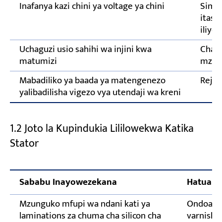
Inafanya kazi chini ya voltage ya chini
Simam
itash
iliyo
Uchaguzi usio sahihi wa injini kwa
Chagua
matumizi
mzig
Mabadiliko ya baada ya matengenezo
Rejes
yalibadilisha vigezo vya utendaji wa kreni
1.2 Joto la Kupindukia Lililowekwa Katika
Stator
Sababu Inayowezekana
Hatua y
Mzunguko mfupi wa ndani kati ya
Ondoa sa
laminations za chuma cha silicon cha
varnish 