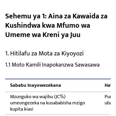
Matengenezo ya Kinga kwa Mifumo ya
Umeme ya Kreni ya Juu
Sehemu ya 1: Aina za Kawaida za
Kagua Miunganisho ya Umeme Mara kwa
Kushindwa kwa Mfumo wa
Mara
Umeme wa Kreni ya Juu
Joto la Kifuatiliaji cha Mota
Angalia Viunganishi na Relai
1. Hitilafu za Mota za Kiyoyozi
Swichi za Kikomo cha Jaribio na Vifaa vya
Usalama
1.1 Moto Kamili Inapokanzwa Sawasawa
Fuata Ukaguzi wa Umeme Uliopangwa
Unahitaji Usaidizi wa Wataalamu kwa
Sababu Inayowezekana
Hatu
Kushindwa kwa Mfumo wa Umeme wa Kreni
Mzunguko wa wajibu (JC%)
Pungu
ya Juu?
umeongezeka na kusababisha mzigo
ubadi
kupita kiasi