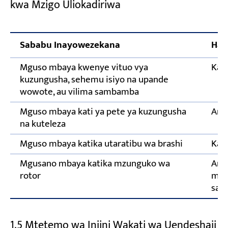
kwa Mzigo Uliokadiriwa
Sababu Inayowezekana
Hat
Mguso mbaya kwenye vituo vya
Kagu
kuzungusha, sehemu isiyo na upande
wowote, au vilima sambamba
Mguso mbaya kati ya pete ya kuzungusha
Ang
na kuteleza
Mguso mbaya katika utaratibu wa brashi
Kagu
Mgusano mbaya katika mzunguko wa
Ang
rotor
mbay
sak
1.5 Mtetemo wa Injini Wakati wa Uendeshaji