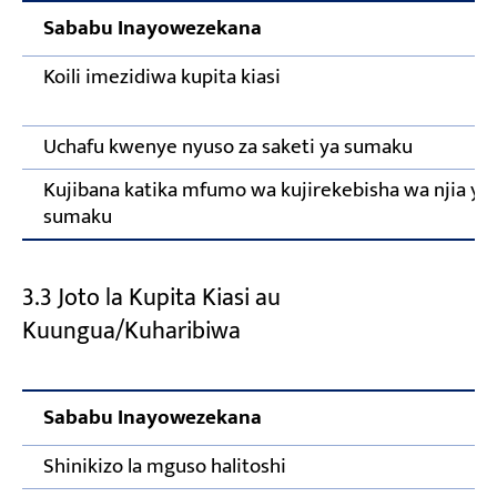
Sababu Inayowezekana
Koili imezidiwa kupita kiasi
Uchafu kwenye nyuso za saketi ya sumaku
Kujibana katika mfumo wa kujirekebisha wa njia ya
sumaku
3.3 Joto la Kupita Kiasi au
Kuungua/Kuharibiwa
Sababu Inayowezekana
H
Shinikizo la mguso halitoshi
R