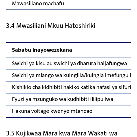
Mawasiliano machafu
S
3.4 Mwasiliani Mkuu Hatoshiriki
Sababu Inayowezekana
Swichi ya kisu au swichi ya dharura haijafungwa
Swichi ya mlango wa kuingilia/kuingia imefunguliw
Kishikio cha kidhibiti hakiko katika nafasi ya sifuri
Fyuzi ya mzunguko wa kudhibiti ililipuliwa
Hakuna voltage kwenye mtandao
3.5 Kujikwaa Mara kwa Mara Wakati wa