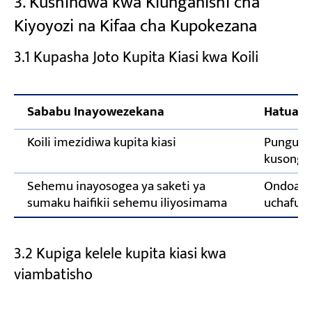
3. Kushindwa kwa Kiunganishi cha
Kiyoyozi na Kifaa cha Kupokezana
3.1 Kupasha Joto Kupita Kiasi kwa Koili
Sababu Inayowezekana
Hatua y
Koili imezidiwa kupita kiasi
Punguza 
kusonges
Sehemu inayosogea ya saketi ya
Ondoa m
sumaku haifikii sehemu iliyosimama
uchafu; b
3.2 Kupiga kelele kupita kiasi kwa
viambatisho