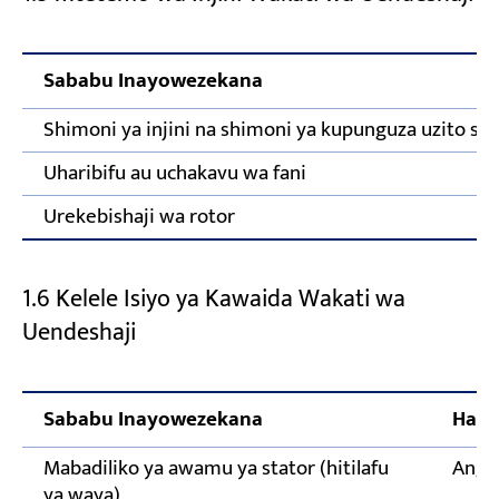
Sababu Inayowezekana
Shimoni ya injini na shimoni ya kupunguza uzito si y
Uharibifu au uchakavu wa fani
Urekebishaji wa rotor
1.6 Kelele Isiyo ya Kawaida Wakati wa
Uendeshaji
Sababu Inayowezekana
Hatu
Mabadiliko ya awamu ya stator (hitilafu
Angal
ya waya)