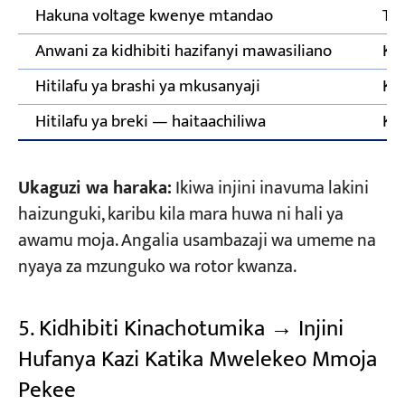
Hakuna voltage kwenye mtandao
Ta
Anwani za kidhibiti hazifanyi mawasiliano
Kag
Hitilafu ya brashi ya mkusanyaji
Ka
Hitilafu ya breki — haitaachiliwa
Kag
Ukaguzi wa haraka:
Ikiwa injini inavuma lakini
haizunguki, karibu kila mara huwa ni hali ya
awamu moja. Angalia usambazaji wa umeme na
nyaya za mzunguko wa rotor kwanza.
5. Kidhibiti Kinachotumika → Injini
Hufanya Kazi Katika Mwelekeo Mmoja
Pekee