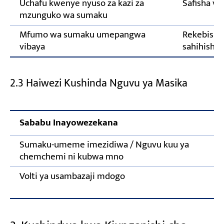
Uchafu kwenye nyuso za kazi za
Safisha viz
mzunguko wa sumaku
Mfumo wa sumaku umepangwa
Rekebisha 
vibaya
sahihisha 
2.3 Haiwezi Kushinda Nguvu ya Masika
Sababu Inayowezekana
Sumaku-umeme imezidiwa / Nguvu kuu ya
chemchemi ni kubwa mno
Volti ya usambazaji mdogo