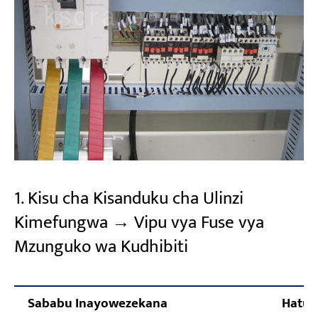
1. Kisu cha Kisanduku cha Ulinzi
Kimefungwa → Vipu vya Fuse vya
Mzunguko wa Kudhibiti
Sababu Inayowezekana
Hatua