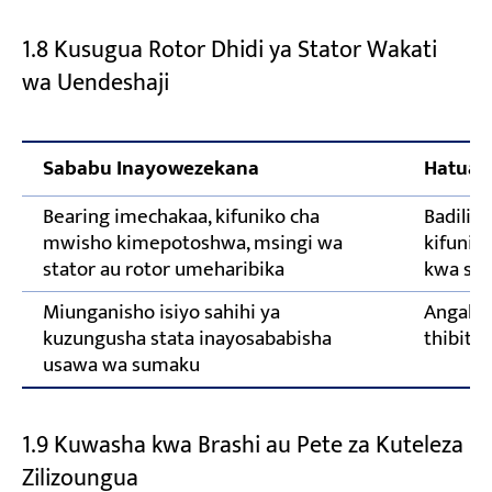
1.8 Kusugua Rotor Dhidi ya Stator Wakati
wa Uendeshaji
Sababu Inayowezekana
Hatua 
Bearing imechakaa, kifuniko cha
Badilish
mwisho kimepotoshwa, msingi wa
kifunik
stator au rotor umeharibika
kwa sta
Miunganisho isiyo sahihi ya
Angalia
kuzungusha stata inayosababisha
thibiti
usawa wa sumaku
1.9 Kuwasha kwa Brashi au Pete za Kuteleza
Zilizoungua