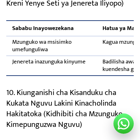
Kreni Yenye Seti ya Jenereta Iliyopo)
Sababu Inayowezekana
Hatua ya Mar
Mzunguko wa msisimko
Kagua mzungu
umefunguliwa
Jenereta inazunguka kinyume
Badilisha awam
kuendesha gar
10. Kiunganishi cha Kisanduku cha
Kukata Nguvu Lakini Kinacholinda
Hakitatoka (Kidhibiti cha Mzunguko
Kimepunguzwa Nguvu)