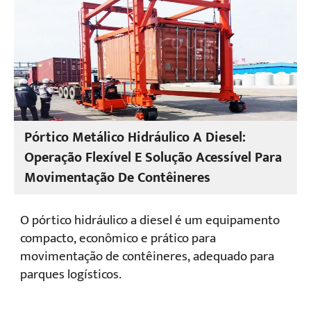
Projetos
Blogs
Notícias
Aplicações
Sobre nós
Contate-nos
Pórtico Metálico Hidráulico A Diesel:
Operação Flexível E Solução Acessível Para
Movimentação De Contêineres
O pórtico hidráulico a diesel é um equipamento
compacto, econômico e prático para
movimentação de contêineres, adequado para
parques logísticos.