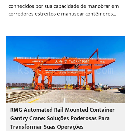
conhecidos por sua capacidade de manobrar em
corredores estreitos e manusear contêineres
com precisão. Altamente flexíveis, os straddle
carriers de contêineres podem operar em
qualquer local dentro do pátio e em pátios de
qualquer formato, permitindo a utilização
máxima do espaço.
RMG Automated Rail Mounted Container
Gantry Crane: Soluções Poderosas Para
Transformar Suas Operações