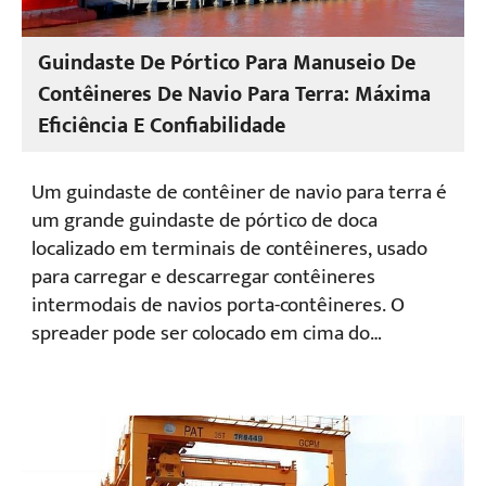
Guindaste De Pórtico Para Manuseio De
Contêineres De Navio Para Terra: Máxima
Eficiência E Confiabilidade
Um guindaste de contêiner de navio para terra é
um grande guindaste de pórtico de doca
localizado em terminais de contêineres, usado
para carregar e descarregar contêineres
intermodais de navios porta-contêineres. O
spreader pode ser colocado em cima do
contêiner e trava nos quatro pontos de
travamento do contêiner usando um mecanismo
de trava de torção. Normalmente, o guindaste de
pórtico de contêiner de navio para terra
transporta um contêiner por vez, mas alguns dos