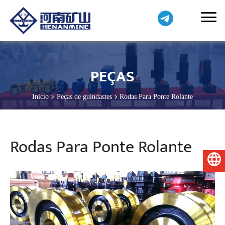
PEÇAS
Início
Peças de guindastes
Rodas Para Ponte Rolante
Rodas Para Ponte Rolante
Português do Brasil