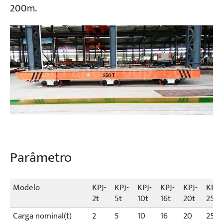
200m.
Parâmetro
Modelo
KPJ-
KPJ-
KPJ-
KPJ-
KPJ-
KPJ-
2t
5t
10t
16t
20t
25t
Carga nominal(t)
2
5
10
16
20
25