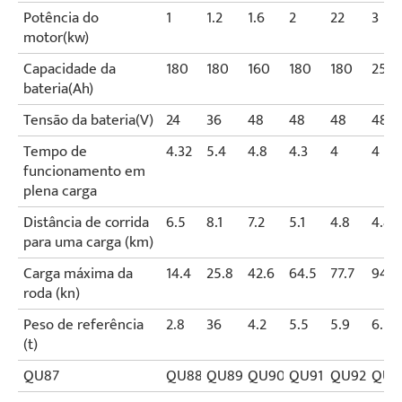
Potência do
1
1.2
1.6
2
22
3
motor(kw)
Capacidade da
180
180
160
180
180
250
bateria(Ah)
Tensão da bateria(V)
24
36
48
48
48
48
Tempo de
4.32
5.4
4.8
4.3
4
4
funcionamento em
plena carga
Distância de corrida
6.5
8.1
7.2
5.1
4.8
4.8
para uma carga (km)
Carga máxima da
14.4
25.8
42.6
64.5
77.7
94.5
roda (kn)
Peso de referência
2.8
36
4.2
5.5
5.9
6.5
(t)
QU87
QU88
QU89
QU90
QU91
QU92
QU9