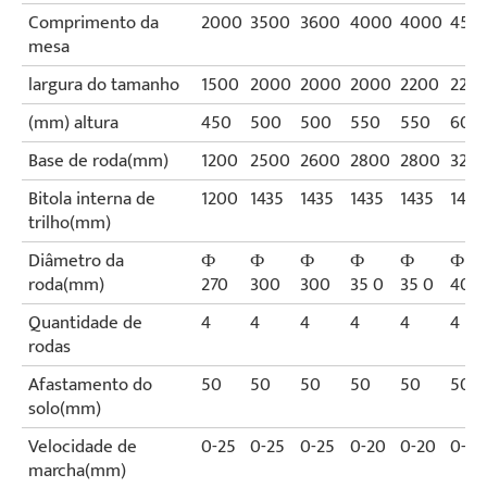
Comprimento da
2000
3500
3600
4000
4000
450
mesa
largura do tamanho
1500
2000
2000
2000
2200
220
(mm) altura
450
500
500
550
550
600
Base de roda(mm)
1200
2500
2600
2800
2800
320
Bitola interna de
1200
1435
1435
1435
1435
1435
trilho(mm)
Diâmetro da
Ф
Ф
Ф
Ф
Ф
Ф
roda(mm)
270
300
300
35 0
35 0
400
Quantidade de
4
4
4
4
4
4
rodas
Afastamento do
50
50
50
50
50
50
solo(mm)
Velocidade de
0-25
0-25
0-25
0-20
0-20
0-20
marcha(mm)