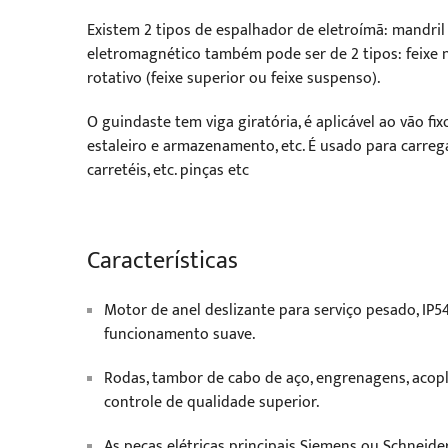
Existem 2 tipos de espalhador de eletroímã: mandril 
eletromagnético também pode ser de 2 tipos: feixe não
rotativo (feixe superior ou feixe suspenso).
O guindaste tem viga giratória, é aplicável ao vão fix
estaleiro e armazenamento, etc. É usado para carrega
carretéis, etc. pinças etc
Características
Motor de anel deslizante para serviço pesado, IP54
funcionamento suave.
Rodas, tambor de cabo de aço, engrenagens, aco
controle de qualidade superior.
As peças elétricas principais Siemens ou Schneide