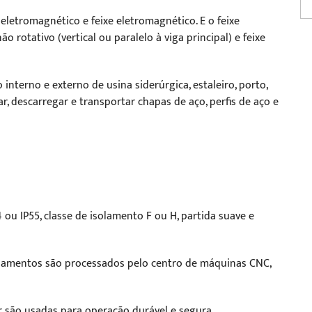
eletromagnético e feixe eletromagnético. E o feixe
 rotativo (vertical ou paralelo à viga principal) e feixe
o interno e externo de usina siderúrgica, estaleiro, porto,
r, descarregar e transportar chapas de aço, perfis de aço e
 ou IP55, classe de isolamento F ou H, partida suave e
plamentos são processados pelo centro de máquinas CNC,
r são usadas para operação durável e segura.