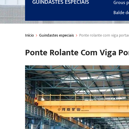
GUINDASTES ESPECIAIS
Grous p
Balde d
Início
Guindastes especiais
Ponte rolante com viga port
Ponte Rolante Com Viga Po