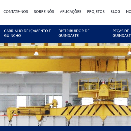
CONTATE-NOS
SOBRE NÓS
APLICAÇÕES
PROJETOS
BLOG
NO
CARRINHO DE IÇAMENTO E
DISTRIBUIDOR DE
PEÇAS DE
GUINCHO
GUINDASTE
GUINDAST