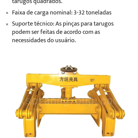
tarugos quadrados.
Faixa de carga nominal: 3-32 toneladas
Projetos
Suporte técnico: As pinças para tarugos
Blogs
Notícias
podem ser feitas de acordo com as
Aplicações
necessidades do usuário.
Sobre nós
Contate-nos