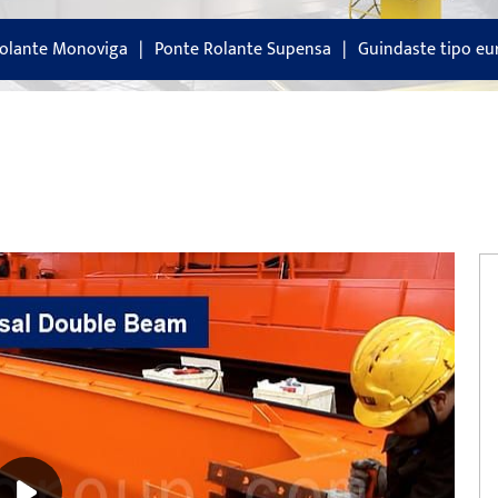
olante Monoviga
Ponte Rolante Supensa
Guindaste tipo e