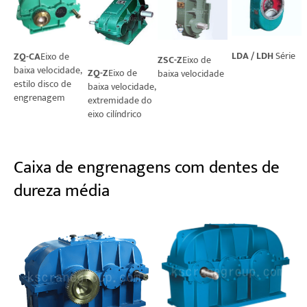
LDA / LDH
Série
ZQ-CA
Eixo de
ZSC-Z
Eixo de
baixa velocidade,
ZQ-Z
Eixo de
baixa velocidade
estilo disco de
baixa velocidade,
engrenagem
extremidade do
eixo cilíndrico
Caixa de engrenagens com dentes de
dureza média