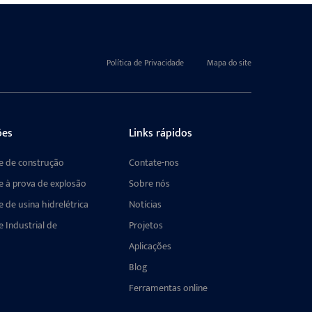
Política de Privacidade
Mapa do site
ões
Links rápidos
e de construção
Contate-nos
e à prova de explosão
Sobre nós
 de usina hidrelétrica
Notícias
 Industrial de
Projetos
ia
Aplicações
Blog
Ferramentas online