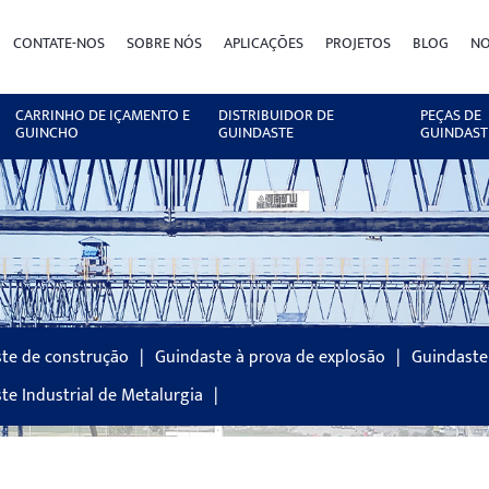
CONTATE-NOS
SOBRE NÓS
APLICAÇÕES
PROJETOS
BLOG
NO
CARRINHO DE IÇAMENTO E
DISTRIBUIDOR DE
PEÇAS DE
GUINCHO
GUINDASTE
GUINDAST
te de construção
Guindaste à prova de explosão
Guindaste 
te Industrial de Metalurgia