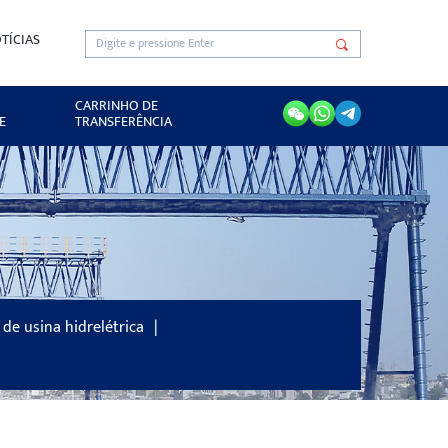
TÍCIAS
CARRINHO DE
E
TRANSFERÊNCIA
de usina hidrelétrica