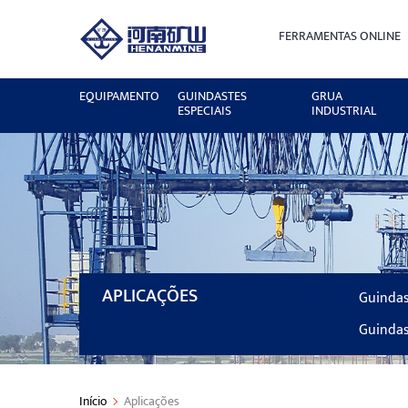
FERRAMENTAS ONLINE
EQUIPAMENTO
GUINDASTES
GRUA
ESPECIAIS
INDUSTRIAL
APLICAÇÕES
Guindas
Guindas
Início
Aplicações