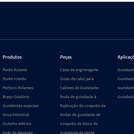
Produtos
Peças
Aplicaç
Ponte Rolante
Caixa de engrenagens
Guindast
para guindaste:
Ponte rolante
Guias de cabo para
Guindast
Transmissão suave, alta
guincho elétrico:
Pórticos Rolantes
capacidade de carga,
Cabines de Guindaste:
Guindaste
dispositivo anti-
compatível com múltiplos
Componentes Projetados
Braço Giratório
emaranhamento com
Roda de guindaste à
Guindaste
mecanismos.
Sob Medida para
múltiplas configurações
prova de explosão para
Metalurg
Guindastes especiais
Operações de Içamento
Explicação do conjunto de
ambientes perigosos:
de Precisão com
blocos de rodas de
Grua Industrial
design durável e seguro
Rodas de guindaste de
Guindaste
guindastes portuários:
pórtico: o guia definitivo
Guincho elétrico
estrutura, tipos e guia de
Conjunto de bloco de
para tipos, aplicações e
seleção para guindastes
roda para ponte rolante:
Ímãs de elevação
conjuntos de rodas de
Guindaste de ponte