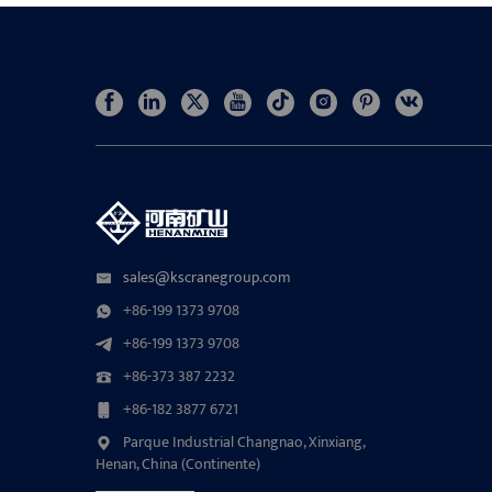
sales@kscranegroup.com
+86-199 1373 9708
+86-199 1373 9708
+86-373 387 2232
+86-182 3877 6721
Parque Industrial Changnao, Xinxiang,
Henan, China (Continente)