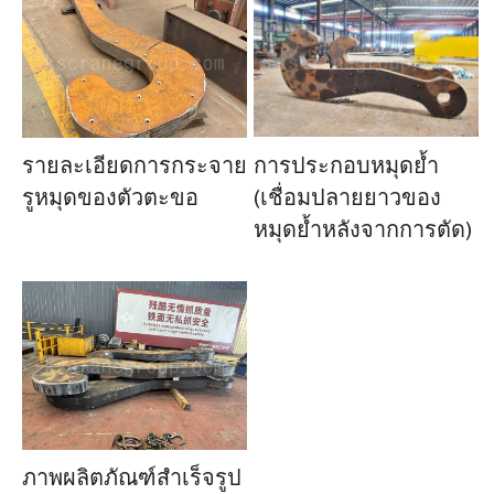
การประกอบหมุดย้ำ
รายละเอียดการกระจาย
(เชื่อมปลายยาวของ
รูหมุดของตัวตะขอ
หมุดย้ำหลังจากการตัด)
ภาพผลิตภัณฑ์สำเร็จรูป