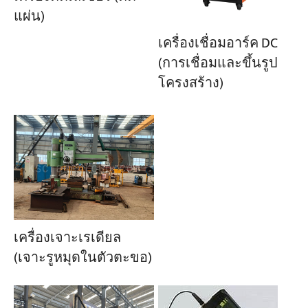
แผ่น)
เครื่องเชื่อมอาร์ค DC
(การเชื่อมและขึ้นรูป
โครงสร้าง)
เครื่องเจาะเรเดียล
(เจาะรูหมุดในตัวตะขอ)