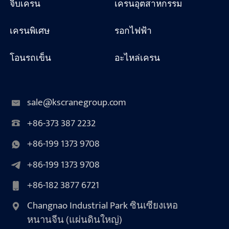
จิ๊บเครน
เครนอุตสาหกรรม
เครนพิเศษ
รอกไฟฟ้า
โอนรถเข็น
อะไหล่เครน
sale@kscranegroup.com
+86-373 387 2232
+86-199 1373 9708
+86-199 1373 9708
+86-182 3877 6721
Changnao Industrial Park ซินเซียงเหอ
หนานจีน (แผ่นดินใหญ่)