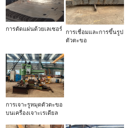
การตัดแผ่นด้วยเลเซอร์
การเชื่อมและการขึ้นรูป
ตัวตะขอ
การเจาะรูหมุดตัวตะขอ
บนเครื่องเจาะเรเดียล