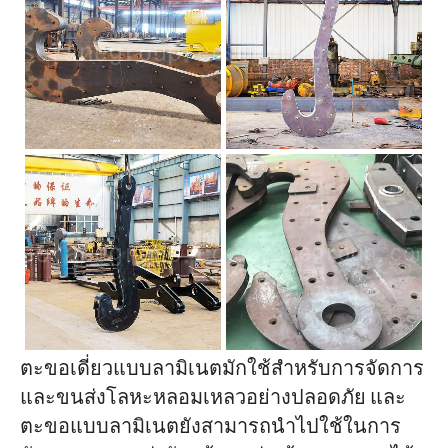
ตะขอเดี่ยวแบบลามิเนตมักใช้สำหรับการจัดการ
และขนส่งโลหะหลอมเหลวอย่างปลอดภัย และ
ตะขอแบบลามิเนตยังสามารถนำไปใช้ในการ