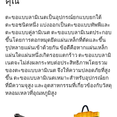
คุณ
ตะขอแบบลามิเนตเป็นอุปกรณ์ยกแบบยกใต้
ตะขอชนิดหนึ่ง แบ่งออกเป็นตะขอแบบทัพพีและ
ตะขอแบบคู่ลามิเนต ตะขอแบบลามิเนตประกอบ
ขึ้นโดยการตอกหมุดยึดแผ่นเหล็กที่ตัดและขึ้น
รูปหลายแผ่นเข้าด้วยกัน ข้อดีคือหากแผ่นเหล็ก
แผ่นใดแผ่นหนึ่งเกิดรอยแตกร้าว ตะขอแบบลามิ
เนตจะไม่ส่งผลกระทบต่อประสิทธิภาพโดยรวม
ของตะขอแบบลามิเนต จึงให้ความปลอดภัยที่สูง
ขึ้น ตะขอแบบลามิเนตเหมาะสำหรับอุปกรณ์ยก
ที่มีความจุสูง และอุตสาหกรรมที่เกี่ยวข้องกับวัสดุ
หลอมเหลวที่อุณหภูมิสูง