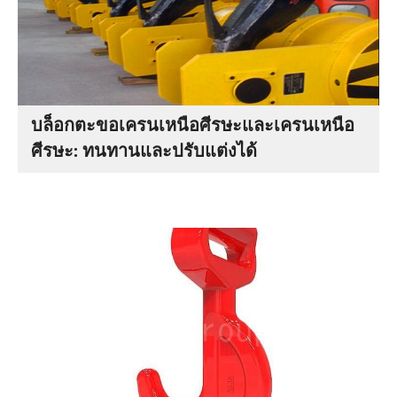
บล็อกตะขอเครนเหนือศีรษะและเครนเหนือ
ศีรษะ: ทนทานและปรับแต่งได้