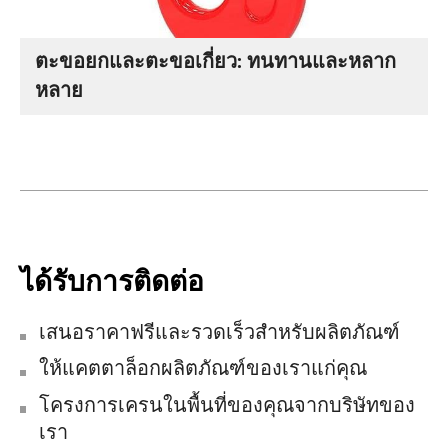
ตะขอยกและตะขอเกี่ยว: ทนทานและหลาก
หลาย
ได้รับการติดต่อ
เสนอราคาฟรีและรวดเร็วสำหรับผลิตภัณฑ์
ให้แคตตาล็อกผลิตภัณฑ์ของเราแก่คุณ
โครงการเครนในพื้นที่ของคุณจากบริษัทของ
เรา