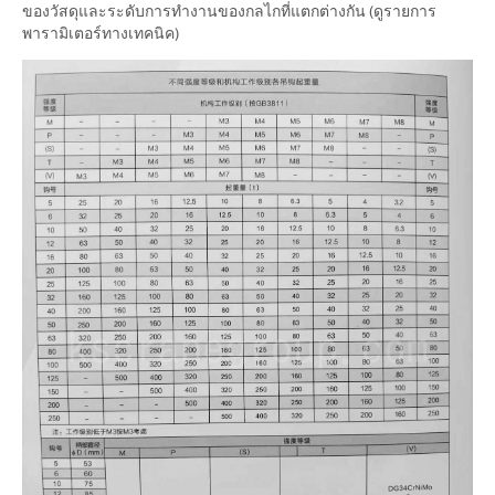
ของวัสดุและระดับการทำงานของกลไกที่แตกต่างกัน (ดูรายการ
พารามิเตอร์ทางเทคนิค)