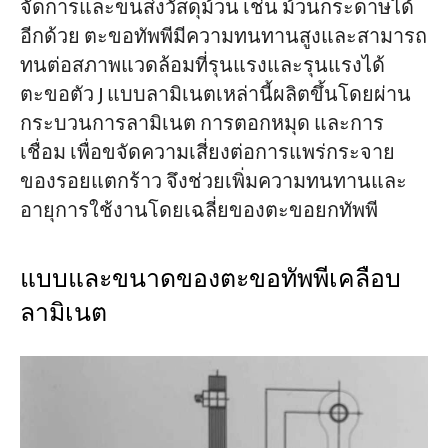
จัดการและขนส่งวัสดุม้วน เช่น ม้วนกระดาษได้
อีกด้วย ตะขอทัพพีมีความทนทานสูงและสามารถ
ทนต่อสภาพแวดล้อมที่รุนแรงและรุนแรงได้
ตะขอตัว J แบบลามิเนตเหล่านี้ผลิตขึ้นโดยผ่าน
กระบวนการลามิเนต การตอกหมุด และการ
เชื่อม เพื่อขจัดความเสี่ยงต่อการแพร่กระจาย
ของรอยแตกร้าว จึงช่วยเพิ่มความทนทานและ
อายุการใช้งานโดยเฉลี่ยของตะขอยกทัพพี
แบบและขนาดของตะขอทัพพีเคลือบ
ลามิเนต