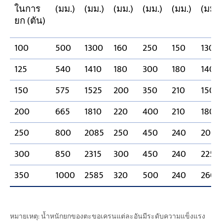
ในการ
(มม.)
(มม.)
(มม.)
(มม.)
(มม.)
(มม.)
ยก (ตัน)
100
500
1300
160
250
150
1300
125
540
1410
180
300
180
1400
150
575
1525
200
350
210
1500
200
665
1810
220
400
210
1800
250
800
2085
250
450
240
200
300
850
2315
300
450
240
2250
350
1000
2585
320
500
240
260
หมายเหตุ: น้ำหนักยกของตะขอเครนแต่ละอันมีระดับความแข็งแรง