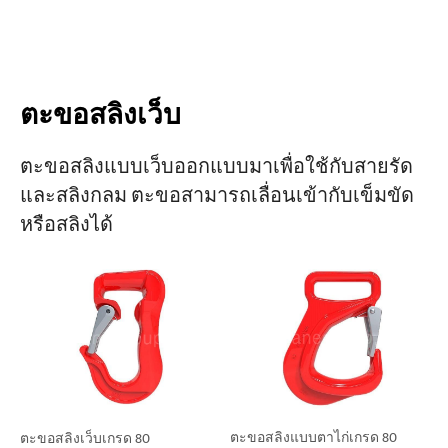
ตะขอสลิงเว็บ
ตะขอสลิงแบบเว็บออกแบบมาเพื่อใช้กับสายรัด
และสลิงกลม ตะขอสามารถเลื่อนเข้ากับเข็มขัด
หรือสลิงได้
ตะขอสลิงแบบตาไก่เกรด 80
ตะขอสลิงเว็บเกรด 80