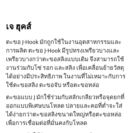
เจ ฮุคส์
ตะขอ J-Hook มักถูกใช้ในงานอุตสาหกรรมและ
การผลิต ตะขอ J-Hook มีรูปทรงเพรียวบางและ
เพรียวบางกว่าตะขอสลิงแบบเดิม จึงสามารถใช้
งานร่วมกับโซ่ รอก และสลิง เพื่อเคลื่อนย้ายวัสดุ
ได้อย่างมีประสิทธิภาพ ในงานที่ไม่เหมาะกับการ
ใช้ตะขอสลิง ตะขอจับ หรือตะขอหล่อ
ตะขอแบบ J มักใช้ร่วมกับสลักเกลียวหรือจุดยกที่
ออกแบบพิเศษบนโหลด ปลายและคอที่ต่ำจะใส่
ได้ง่ายกว่าตะขอสลิงขนาดใหญ่หรือตะขอหล่อ
เพื่อการเชื่อมต่อที่มั่นคงกับโหลด