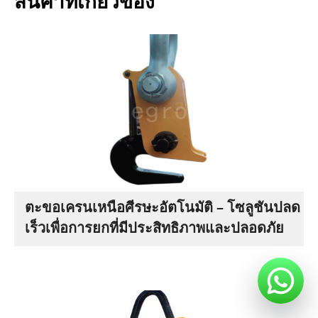
สินค้าที่เกี่ยวข้อง
ตะขอเครนเหนือศีรษะอัตโนมัติ – โซลูชันปลด
เร็วเพื่อการยกที่มีประสิทธิภาพและปลอดภัย