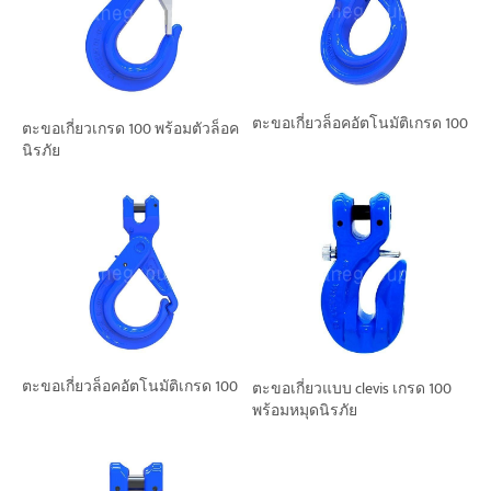
ตะขอเกี่ยวล็อคอัตโนมัติเกรด 100
ตะขอเกี่ยวเกรด 100 พร้อมตัวล็อค
นิรภัย
ตะขอเกี่ยวล็อคอัตโนมัติเกรด 100
ตะขอเกี่ยวแบบ clevis เกรด 100
พร้อมหมุดนิรภัย