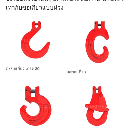
เท่ากับขอเกี่ยวแบบห่วง
ตะขอเกี่ยว เกรด 80
ตะขอเกี่ยว