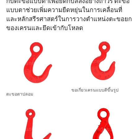
กับตะขอแบบตาเพื่อยึดกับสลิงอย่างถาวร ตะขอ
แบบตาช่วยเพิ่มความยืดหยุ่นในการเคลื่อนที่
และหลักสรีรศาสตร์ในการวางตำแหน่งตะขอยก
ของเครนและยึดเข้ากับโหลด
ขอเกี่ยวเครนแบบตีขึ้นรูป
ตะขอตาปลอม