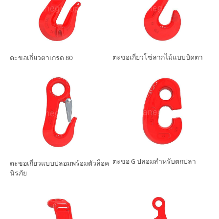
ตะขอเกี่ยวโซ่ลากไม้แบบบิดตา
ตะขอเกี่ยวตาเกรด 80
ตะขอ G ปลอมสำหรับตกปลา
ตะขอเกี่ยวแบบปลอมพร้อมตัวล็อค
นิรภัย