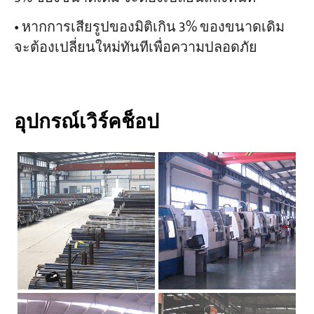
• หากการเสียรูปของมิติเกิน 3% ของขนาดเดิม
จะต้องเปลี่ยนใหม่ทันทีเพื่อความปลอดภัย
อุปกรณ์เวิร์คช็อป