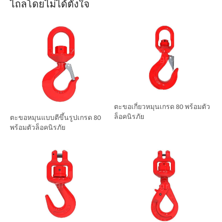
ไถลโดยไม่ได้ตั้งใจ
ตะขอเกี่ยวหมุนเกรด 80 พร้อมตัว
ล็อคนิรภัย
ตะขอหมุนแบบตีขึ้นรูปเกรด 80
พร้อมตัวล็อคนิรภัย