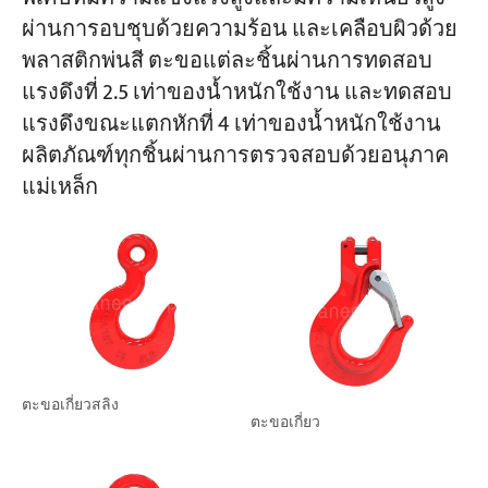
ผ่านการอบชุบด้วยความร้อน และเคลือบผิวด้วย
พลาสติกพ่นสี ตะขอแต่ละชิ้นผ่านการทดสอบ
แรงดึงที่ 2.5 เท่าของน้ำหนักใช้งาน และทดสอบ
แรงดึงขณะแตกหักที่ 4 เท่าของน้ำหนักใช้งาน
ผลิตภัณฑ์ทุกชิ้นผ่านการตรวจสอบด้วยอนุภาค
แม่เหล็ก
ตะขอเกี่ยวสลิง
ตะขอเกี่ยว