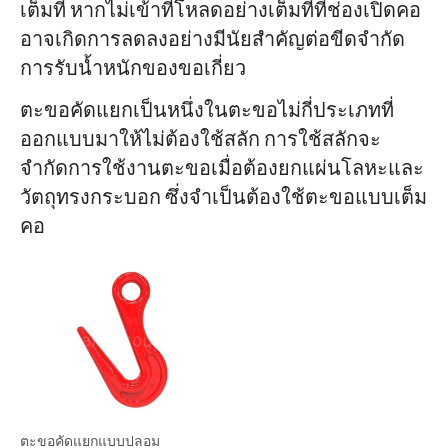
เต็มที่ หากไม่เข้าที่โหลดอย่างเต็มที่ที่ช่องเปิดคอ
อาจเกิดการลดลงอย่างมีนัยสำคัญต่อขีดจำกัด
การรับน้ำหนักของขอเกี่ยว
ตะขอคัดแยกเป็นหนึ่งในตะขอไม่กี่ประเภทที่
ออกแบบมาให้ไม่ต้องใช้สลัก การใช้สลักจะ
จำกัดการใช้งานตะขอเมื่อต้องยกแผ่นโลหะและ
วัตถุทรงกระบอก ซึ่งจำเป็นต้องใช้ตะขอแบบเต็ม
คอ
ตะขอคัดแยกแบบปลอม