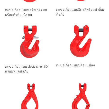
ตะขอเกี่ยวแบบอิตาลีพร้อมตัวล็อค
ตะขอเกี่ยวแบบฟอร์จเกรด 80
นิรภัย
พร้อมตัวล็อกนิรภัย
ตะขอเกี่ยวแบบปลอมแปลง
ตะขอเกี่ยวแบบ clevis เกรด 80
พร้อมหมุดนิรภัย