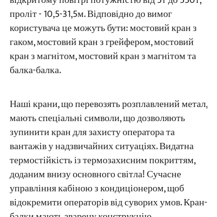
відкритому повітрі потужністю від 5т до 550т,
проліт - 10,5-31,5м. Відповідно до вимог
користувача це можуть бути: мостовий кран з
гаком, мостовий кран з грейфером, мостовий
кран з магнітом, мостовий кран з магнітом та
балка-балка.
Наші крани, що перевозять розплавлений метал,
мають спеціальні символи, що дозволяють
зупинити кран для захисту оператора та
вантажів у надзвичайних ситуаціях. Видатна
термостійкість із термозахисним покриттям,
доданим внизу основного світла! Сучасне
управління кабіною з кондиціонером, щоб
відокремити операторів від суворих умов. Кран-
балки мають зварену конструкцію.