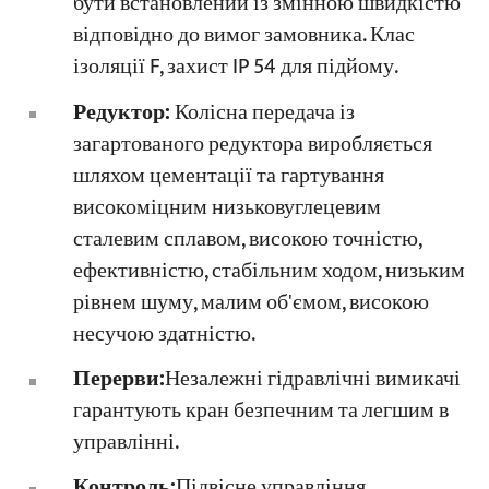
бути встановлений із змінною швидкістю
відповідно до вимог замовника. Клас
ізоляції F, захист IP 54 для підйому.
Редуктор:
Колісна передача із
загартованого редуктора виробляється
шляхом цементації та гартування
високоміцним низьковуглецевим
сталевим сплавом, високою точністю,
ефективністю, стабільним ходом, низьким
рівнем шуму, малим об'ємом, високою
несучою здатністю.
Перерви:
Незалежні гідравлічні вимикачі
гарантують кран безпечним та легшим в
управлінні.
Контроль:
Підвісне управління,