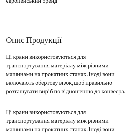
європейський бренд
Проекти
Блоги
Новини
Програми
Опис Продукції
Про нас
Зв'яжіться з нами
Ці крани використовуються для
транспортування матеріалу між різними
машинами на прокатних станах. Іноді вони
включають обертову візок, щоб правильно
розташувати виріб по відношенню до конвеєра.
Ці крани використовуються для
транспортування матеріалу між різними
машинами на прокатних станах. Іноді вони