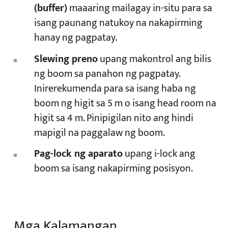
(buffer)
maaaring mailagay in-situ para sa
isang paunang natukoy na nakapirming
hanay ng pagpatay.
Slewing preno
upang makontrol ang bilis
ng boom sa panahon ng pagpatay.
Inirerekumenda para sa isang haba ng
boom ng higit sa 5 m o isang head room na
higit sa 4 m. Pinipigilan nito ang hindi
mapigil na paggalaw ng boom.
Pag-lock ng aparato
upang i-lock ang
boom sa isang nakapirming posisyon.
Mga Kalamangan