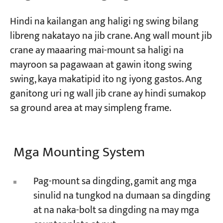
Hindi na kailangan ang haligi ng swing bilang
Mga Proyekto
libreng nakatayo na jib crane. Ang wall mount jib
Mga Blog
crane ay maaaring mai-mount sa haligi na
Balita
Mga Aplikasyon
mayroon sa pagawaan at gawin itong swing
Tungkol sa atin
swing, kaya makatipid ito ng iyong gastos. Ang
Makipag-ugnayan sa amin
ganitong uri ng wall jib crane ay hindi sumakop
sa ground area at may simpleng frame.
Mga Mounting System
Pag-mount sa dingding, gamit ang mga
sinulid na tungkod na dumaan sa dingding
at na naka-bolt sa dingding na may mga