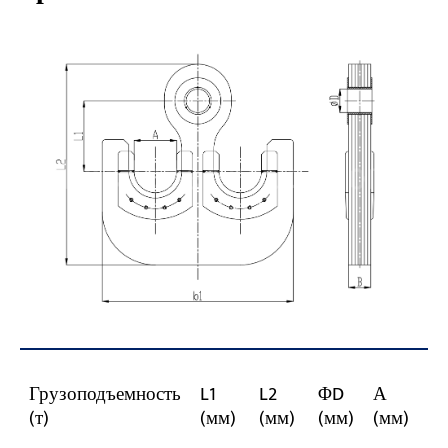
Грузоподъемность
L1
L2
ΦD
А
В
(т)
(мм)
(мм)
(мм)
(мм)
(м