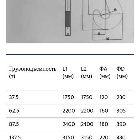
Грузоподъемность
L1
L2
ΦA
ΦD
В
(т)
(мм)
(мм)
(мм)
(мм)
(м
37.5
1750
1750
120
230
14
62.5
2200
2200
160
305
16
87.5
2400
2400
180
390
18
137.5
3150
3150
220
430
21