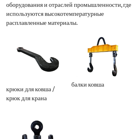
оборудования и отраслей промышленности, где
используются высокотемпературные
Проекты
расплавленные материалы.
Блоги
Новости
Заявления
О нас
Свяжитесь с Нами
балки ковша
крюки для ковша /
крюк для крана