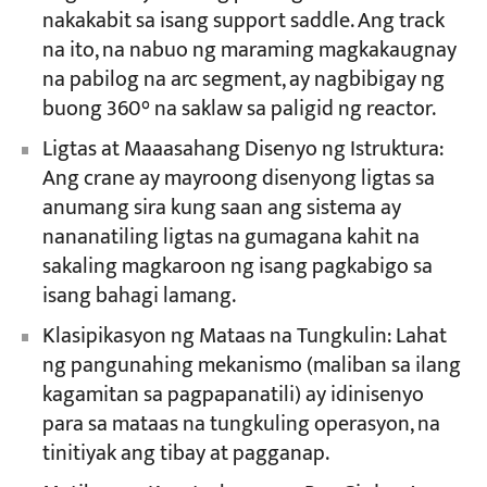
nakakabit sa isang support saddle. Ang track
na ito, na nabuo ng maraming magkakaugnay
na pabilog na arc segment, ay nagbibigay ng
buong 360° na saklaw sa paligid ng reactor.
Ligtas at Maaasahang Disenyo ng Istruktura:
Ang crane ay mayroong disenyong ligtas sa
anumang sira kung saan ang sistema ay
nananatiling ligtas na gumagana kahit na
sakaling magkaroon ng isang pagkabigo sa
isang bahagi lamang.
Klasipikasyon ng Mataas na Tungkulin: Lahat
ng pangunahing mekanismo (maliban sa ilang
kagamitan sa pagpapanatili) ay idinisenyo
para sa mataas na tungkuling operasyon, na
tinitiyak ang tibay at pagganap.