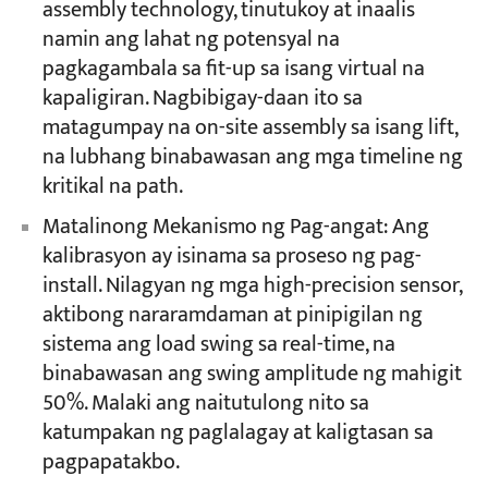
assembly technology, tinutukoy at inaalis
namin ang lahat ng potensyal na
pagkagambala sa fit-up sa isang virtual na
kapaligiran. Nagbibigay-daan ito sa
matagumpay na on-site assembly sa isang lift,
na lubhang binabawasan ang mga timeline ng
kritikal na path.
Matalinong Mekanismo ng Pag-angat:​ Ang
kalibrasyon ay isinama sa proseso ng pag-
install. Nilagyan ng mga high-precision sensor,
aktibong nararamdaman at pinipigilan ng
sistema ang load swing sa real-time, na
binabawasan ang swing amplitude ng mahigit
50%. Malaki ang naitutulong nito sa
katumpakan ng paglalagay at kaligtasan sa
pagpapatakbo.