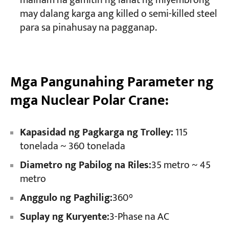
mainam na gamitin ng lahat ng miyembrong
may dalang karga ang killed o semi-killed steel
para sa pinahusay na pagganap.
Mga Pangunahing Parameter ng
mga Nuclear Polar Crane:
Kapasidad ng Pagkarga ng Trolley:
​ 115
tonelada ~ 360 tonelada
Diametro ng Pabilog na Riles:
​35 metro ~ 45
metro
Anggulo ng Paghilig:
360°
Suplay ng Kuryente:
​3-Phase na AC