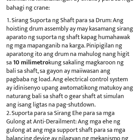
bahagi ng crane:
Sirang Suporta ng Shaft para sa Drum: Ang
hoisting drum assembly ay may kasamang sirang
aparato ng suporta ng shaft kapag humahawak
ng mga mapanganib na karga. Pinipigilan ng
aparatong ito ang drum na mahulog nang higit
sa
10 milimetro
​kung sakaling magkaroon ng
bali sa shaft, sa gayon ay maiiwasan ang
pagbaba ng load. Ang electrical control system
ay idinisenyo upang awtomatikong matukoy ang
naturang bali sa shaft o gear shaft at simulan
ang isang ligtas na pag-shutdown.
Suporta para sa Sirang Ehe para sa mga
Gulong at Anti-Derailment: Ang mga ehe ng
gulong at ang mga support shaft para sa mga
balancing device ay nilagyan ng mekanismo ng