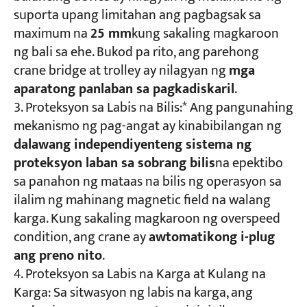
suporta upang limitahan ang pagbagsak sa
maximum na
25 mm
kung sakaling magkaroon
ng bali sa ehe. Bukod pa rito, ang parehong
crane bridge at trolley ay nilagyan ng
mga
aparatong panlaban sa pagkadiskaril
.
Proteksyon sa Labis na Bilis:* Ang pangunahing
mekanismo ng pag-angat ay kinabibilangan ng
dalawang independiyenteng sistema ng
proteksyon laban sa sobrang bilis
na epektibo
sa panahon ng mataas na bilis ng operasyon sa
ilalim ng mahinang magnetic field na walang
karga. Kung sakaling magkaroon ng overspeed
condition, ang crane ay
awtomatikong i-plug
ang preno nito
.
Proteksyon sa Labis na Karga at Kulang na
Karga: Sa sitwasyon ng labis na karga, ang