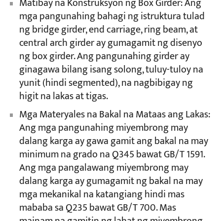
Matibay na Konstruksyon ng Box Girder: Ang
mga pangunahing bahagi ng istruktura tulad
ng bridge girder, end carriage, ring beam, at
central arch girder ay gumagamit ng disenyo
ng box girder. Ang pangunahing girder ay
ginagawa bilang isang solong, tuluy-tuloy na
yunit (hindi segmented), na nagbibigay ng
higit na lakas at tigas.
Mga Materyales na Bakal na Mataas ang Lakas:
Ang mga pangunahing miyembrong may
dalang karga ay gawa gamit ang bakal na may
minimum na grado na Q345 bawat GB/T 1591.
Ang mga pangalawang miyembrong may
dalang karga ay gumagamit ng bakal na may
mga mekanikal na katangiang hindi mas
mababa sa Q235 bawat GB/T 700. Mas