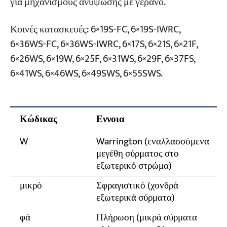
για μηχανισμούς ανύψωσης με γερανό.
Κοινές κατασκευές: 6×19S-FC, 6×19S-IWRC,
6×36WS-FC, 6×36WS-IWRC, 6×17S, 6×21S, 6×21F,
6×26WS, 6×19W, 6×25F, 6×31WS, 6×29F, 6×37FS,
6×41WS, 6×46WS, 6×49SWS, 6×55SWS.
Κώδικας
Εννοια
W
Warrington (εναλλασσόμενα
μεγέθη σύρματος στο
εξωτερικό στρώμα)
μικρό
Σφραγιστικό (χονδρά
εξωτερικά σύρματα)
φά
Πλήρωση (μικρά σύρματα