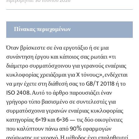
Ημερομηνία: 30 Ιουνίου 2026
Πίνακας περιεχομένων
1. Προσδιορίστε τον συντελεστή ασφαλείας
Όταν βρίσκεστε σε ένα εργοτάξιο ή σε μια
συρματόσχοινου εναέριας γερανογέφυρας
συνάντηση έργου και κάποιος σας ρωτάει «τι
διάμετρο συρματόσχοινου για γερανούς εναέριας
2. Προσδιορίστε την κατηγορία
κυκλοφορίας χρειάζομαι για X τόνους;», ενδέχεται
συρματόσχοινου για εναέριους γερανούς
να μην έχετε στη διάθεσή σας το GB/T 20118 ή το
Κλάση Α — Γραμμική επαφή (Προτιμάται για
ISO 2408. Αυτό το άρθρο παρουσιάζει έναν
ανύψωση με γερανό)
γρήγορο τύπο βασισμένο σε συντελεστές για
Κλάση Β — Σημειακή Επαφή (Δευτερεύουσες
συρματόσχοινα γερανών εναέριας κυκλοφορίας
Εφαρμογές)
κατηγορίας 6×19 και 6×36 — τις δύο οικογένειες
που καλύπτουν πάνω από 90% εφαρμογών
3. Ο γρήγορος τύπος διαμέτρου για τον
ανύψωσης με γερανό. Η μέθοδος έχει επαληθευτεί