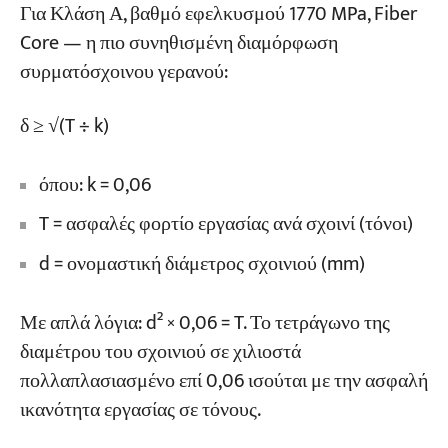
Για Κλάση Α, βαθμό εφελκυσμού 1770 MPa, Fiber
Core — η πιο συνηθισμένη διαμόρφωση
συρματόσχοινου γερανού:
δ ≥ √(T ÷ k)
όπου: k = 0,06
T = ασφαλές φορτίο εργασίας ανά σχοινί (τόνοι)
d = ονομαστική διάμετρος σχοινιού (mm)
Με απλά λόγια: d² × 0,06 = T. Το τετράγωνο της
διαμέτρου του σχοινιού σε χιλιοστά
πολλαπλασιασμένο επί 0,06 ισούται με την ασφαλή
ικανότητα εργασίας σε τόνους.