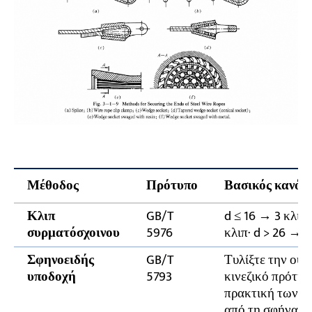
Μέθοδος
Πρότυπο
Βασικός κανόν
Κλιπ
GB/T
d ≤ 16 → 3 κλιπ·
συρματόσχοινου
5976
κλιπ· d > 26 → 6
Σφηνοειδής
GB/T
Τυλίξτε την ουρ
υποδοχή
5793
κινεζικό πρότυπο
πρακτική των Η
από τη σφήνα γι