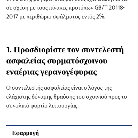
προσδιορισμό μεγέθους συρματόσχοινου
σε σχέση με τους πίνακες προτύπων GB/T 20118-
εναέριας γερανογέφυρας
2017 με περιθώριο σφάλματος εντός 2%.
Εργα
Προσαρμογή για διαφορετικούς βαθμούς
Blogs
εφελκυσμού
Νέα
Εφαρμογές
Σχετικά με εμάς
4. Εκτίμηση βάρους σχοινιού
1. Προσδιορίστε τον συντελεστή
Επικοινωνήστε μαζί μας
ασφαλείας συρματόσχοινου
5. Υπολογισμός χωρητικότητας από υπάρχον
εναέριας γερανογέφυρας
σχοινί
Ο συντελεστής ασφαλείας είναι ο λόγος της
6. Μέθοδοι τερματισμού άκρου
συρματόσχοινου εναέριας γερανογέφυρας
ελάχιστης δύναμης θραύσης του σχοινιού προς το
συνολικό φορτίο λειτουργίας.
Παράρτημα: Συντελεστές Κλάσης Β (Σχοινιά
Σημειακής Επαφής)
Εφαρμογή
Ε