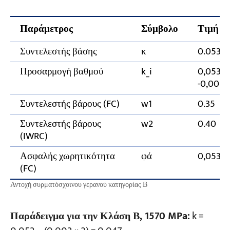
Παράμετρος
Σύμβολο
Τιμή (F
Συντελεστής βάσης
κ
0.053
Προσαρμογή βαθμού
k_i
0,053 ± 
-0,001)
Συντελεστής βάρους (FC)
w1
0.35
Συντελεστής βάρους
w2
0.40
(IWRC)
Ασφαλής χωρητικότητα
φά
0,053 × 
(FC)
Αντοχή συρματόσχοινου γερανού κατηγορίας Β
Παράδειγμα για την Κλάση Β, 1570 MPa:
k =