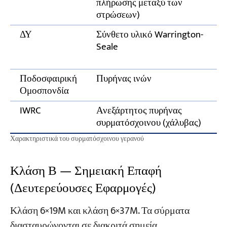
πλήρωσης μεταξύ των
στρώσεων)
ΔΥ
Σύνθετο υλικό Warrington-
Seale
Ποδοσφαιρική
Πυρήνας ινών
Ομοσπονδία
IWRC
Ανεξάρτητος πυρήνας
συρματόσχοινου (χάλυβας)
Χαρακτηριστικά του συρματόσχοινου γερανού
Κλάση Β — Σημειακή Επαφή
(Δευτερεύουσες Εφαρμογές)
Κλάση 6×19M και κλάση 6×37M. Τα σύρματα
διασταυρώνονται σε διακριτά σημεία,