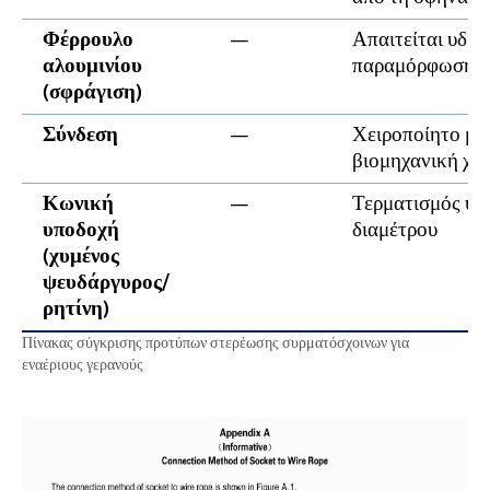
Φέρρουλο
—
Απαιτείται υδρα
αλουμινίου
παραμόρφωσης
(σφράγιση)
Σύνδεση
—
Χειροποίητο μάτ
βιομηχανική χρ
Κωνική
—
Τερματισμός υψη
υποδοχή
διαμέτρου
(χυμένος
ψευδάργυρος/
ρητίνη)
Πίνακας σύγκρισης προτύπων στερέωσης συρματόσχοινων για
εναέριους γερανούς