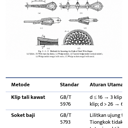
Metode
Standar
Aturan Utama
Klip tali kawat
GB/T
d ≤ 16 → 3 klip; 1
5976
klip; d > 26 → 6 kl
Soket baji
GB/T
Lilitkan ujung ta
5793
Tiongkok tidak 