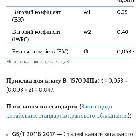
-0,001)
Ваговий коефіцієнт
w1
0.35
(ВК)
Ваговий коефіцієнт
w2
0.40
(IWRC)
Безпечна ємність (БМ)
Ф
0,053 × d
Міцність кранового троса класу B
Приклад для класу B, 1570 МПа:
k = 0,053 –
(0,003 × 2) = 0,047.
Посилання на стандарти (
Запит щодо
китайських стандартів кранового обладнання
):
GB/T 20118-2017 — Сталеві канати загального