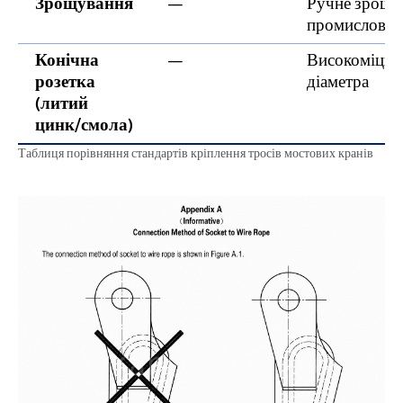
Зрощування
—
Ручне зрощен
промислове 
Конічна
—
Високоміцне 
розетка
діаметра
(литий
цинк/смола)
Таблиця порівняння стандартів кріплення тросів мостових кранів