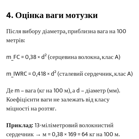
4. Оцінка ваги мотузки
Після вибору діаметра, приблизна вага на 100
метрів:
m_FC = 0,38 × d² (серцевина волокна, клас A)
m_IWRC = 0,418 × d² (сталевий сердечник, клас A)
Де m – вага (кг на 100 м), а d – діаметр (мм).
Коефіцієнти ваги не залежать від класу
міцності на розтяг.
Приклад:
13-міліметровий волокнистий
сердечник → м = 0,38 × 169 = 64 кг на 100 м.