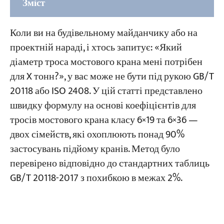
Зміст
1. Визначення коефіцієнта безпеки троса
Коли ви на будівельному майданчику або на
мостового крана
проектній нараді, і хтось запитує: «Який
діаметр троса мостового крана мені потрібен
2. Визначте клас тросів мостового крана
для X тонн?», у вас може не бути під рукою GB/T
Клас A — лінійний контакт (бажано для
20118 або ISO 2408. У цій статті представлено
підйому кранів)
швидку формулу на основі коефіцієнтів для
Клас B — Точковий контакт (вторинні
тросів мостового крана класу 6×19 та 6×36 —
застосування)
двох сімейств, які охоплюють понад 90%
застосувань підйому кранів. Метод було
3. Формула швидкого визначення діаметра
перевірено відповідно до стандартних таблиць
для визначення розміру троса мостового
GB/T 20118-2017 з похибкою в межах 2%.
крана
Коригування для різних класів міцності на
розтяг