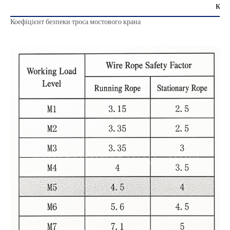
кра
Коефіцієнт безпеки троса мостового крана