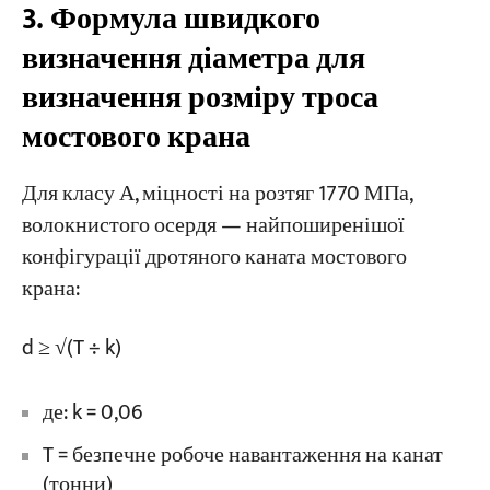
3. Формула швидкого
визначення діаметра для
визначення розміру троса
мостового крана
Для класу А, міцності на розтяг 1770 МПа,
волокнистого осердя — найпоширенішої
конфігурації дротяного каната мостового
крана:
d ≥ √(T ÷ k)
де: k = 0,06
T = безпечне робоче навантаження на канат
(тонни)