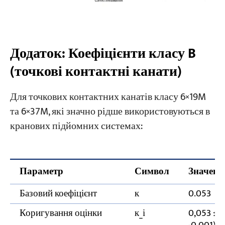
Додаток: Коефіцієнти класу B
(точкові контактні канати)
Для точкових контактних канатів класу 6×19M
та 6×37M, які значно рідше використовуються в
кранових підйомних системах:
Параметр
Символ
Значення
Базовий коефіцієнт
к
0.053
Коригування оцінки
к_і
0,053 ± 0