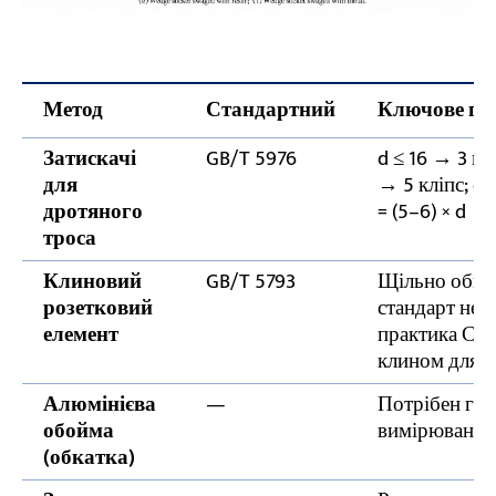
Метод
Стандартний
Ключове пр
Затискачі
GB/T 5976
d ≤ 16 → 3 клі
для
→ 5 кліпс; d 
дротяного
= (5–6) × d
троса
Клиновий
GB/T 5793
Щільно обмот
розетковий
стандарт не в
елемент
практика США
клином для д
Алюмінієва
—
Потрібен гід
обойма
вимірювання
(обкатка)