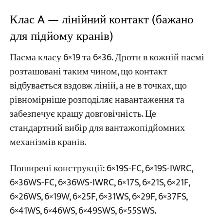
Клас A — лінійний контакт (бажано
для підйому кранів)
Пасма класу 6×19 та 6×36. Дроти в кожній пасмі
розташовані таким чином, що контакт
відбувається вздовж ліній, а не в точках, що
рівномірніше розподіляє навантаження та
забезпечує кращу довговічність. Це
стандартний вибір для вантажопідйомних
механізмів кранів.
Поширені конструкції: 6×19S-FC, 6×19S-IWRC,
6×36WS-FC, 6×36WS-IWRC, 6×17S, 6×21S, 6×21F,
6×26WS, 6×19W, 6×25F, 6×31WS, 6×29F, 6×37FS,
6×41WS, 6×46WS, 6×49SWS, 6×55SWS.