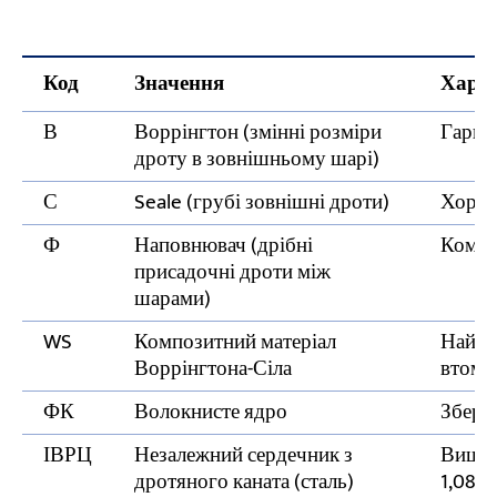
Код
Значення
Харак
В
Воррінгтон (змінні розміри
Гарна 
дроту в зовнішньому шарі)
С
Seale (грубі зовнішні дроти)
Хорош
Ф
Наповнювач (дрібні
Компа
присадочні дроти між
шарами)
WS
Композитний матеріал
Найкра
Воррінгтона-Сіла
втоми
ФК
Волокнисте ядро
Зберіг
ІВРЦ
Незалежний сердечник з
Вища 
дротяного каната (сталь)
1,08 р