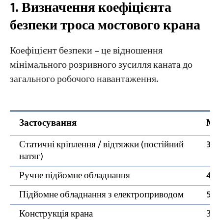
1. Визначення коефіцієнта
4. Оцінка ваги мотузки
безпеки троса мостового крана
Проекти
Блоги
5. Зворотний розрахунок
Новини
Коефіцієнт безпеки – це відношення
вантажопідйомності існуючого каната
Програми
мінімального розривного зусилля каната до
Про нас
загального робочого навантаження.
Зв'яжіться з нами
6. Методи обрізання кінців тросів мостових
кранів
Додаток: Коефіцієнти класу B (точкові
Застосування
Мін
контактні канати)
Статичні кріплення / відтяжки (постійний
3
натяг)
Ручне підйомне обладнання
4
Підйомне обладнання з електроприводом
5–
Конструкція крана
Згі