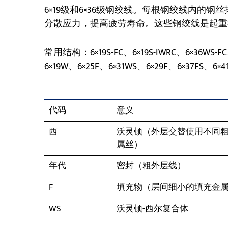
6×19级和6×36级钢绞线。每根钢绞线内的
分散应力，提高疲劳寿命。这些钢绞线是起重
常用结构：6×19S-FC、6×19S-IWRC、6×36WS-FC
6×19W、6×25F、6×31WS、6×29F、6×37FS、6×
代码
意义
西
沃灵顿（外层交替使用不同
属丝）
年代
密封（粗外层线）
F
填充物（层间细小的填充金
WS
沃灵顿-西尔复合体