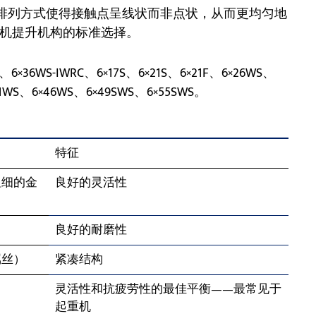
钢丝排列方式使得接触点呈线状而非点状，从而更均匀地
机提升机构的标准选择。
、6×36WS-IWRC、6×17S、6×21S、6×21F、6×26WS、
41WS、6×46WS、6×49SWS、6×55SWS。
特征
粗细的金
良好的灵活性
良好的耐磨性
属丝）
紧凑结构
灵活性和抗疲劳性的最佳平衡——最常见于
起重机