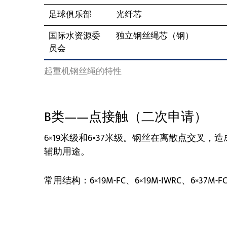
足球俱乐部
光纤芯
国际水资源委
独立钢丝绳芯（钢）
员会
起重机钢丝绳的特性
B类——点接触（二次申请）
6×19米级和6×37米级。钢丝在离散点交叉
辅助用途。
常用结构：6×19M-FC、6×19M-IWRC、6×37M-FC