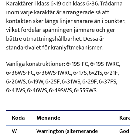
Karaktärer i klass 6×19 och klass 6×36. Trådarna
inom varje karaktär är arrangerade så att
kontakten sker längs linjer snarare än i punkter,
vilket fördelar spänningen jämnare och ger
bättre utmattningshållbarhet. Dessa är
standardvalet för kranlyftmekanismer.
Vanliga konstruktioner: 6×19S-FC, 6×19S-IWRC,
6×36WS-FC, 6×36WS-IWRC, 6×17S, 6×21S, 6×21F,
6×26WS, 6×19W, 6×25F, 6×31WS, 6×29F, 6×37FS,
6×41WS, 6×46WS, 6×49SWS, 6×55SWS.
Koda
Menande
Karakt
W
Warrington (alternerande
God fle