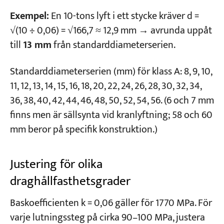
Exempel:
En 10-tons lyft i ett stycke kräver d =
√(10 ÷ 0,06) = √166,7 ≈ 12,9 mm → avrunda uppåt
till
13 mm
från standarddiameterserien.
Standarddiameterserien (mm) för klass A: 8, 9, 10,
11, 12, 13, 14, 15, 16, 18, 20, 22, 24, 26, 28, 30, 32, 34,
36, 38, 40, 42, 44, 46, 48, 50, 52, 54, 56. (6 och 7 mm
finns men är sällsynta vid kranlyftning; 58 och 60
mm beror på specifik konstruktion.)
Justering för olika
draghållfasthetsgrader
Baskoefficienten k = 0,06 gäller för 1770 MPa. För
varje lutningssteg på cirka 90–100 MPa, justera