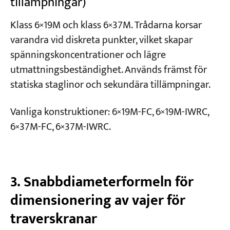
tillämpningar)
Klass 6×19M och klass 6×37M. Trådarna korsar
varandra vid diskreta punkter, vilket skapar
spänningskoncentrationer och lägre
utmattningsbeständighet. Används främst för
statiska staglinor och sekundära tillämpningar.
Vanliga konstruktioner: 6×19M-FC, 6×19M-IWRC,
6×37M-FC, 6×37M-IWRC.
3. Snabbdiameterformeln för
dimensionering av vajer för
traverskranar