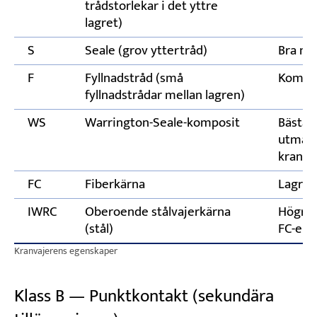
trådstorlekar i det yttre
lagret)
S
Seale (grov yttertråd)
Bra nö
F
Fyllnadstråd (små
Kompak
fyllnadstrådar mellan lagren)
WS
Warrington-Seale-komposit
Bästa b
utmatt
kranar
FC
Fiberkärna
Lagrar
IWRC
Oberoende stålvajerkärna
Högre 
(stål)
FC-ekv
Kranvajerens egenskaper
Klass B — Punktkontakt (sekundära