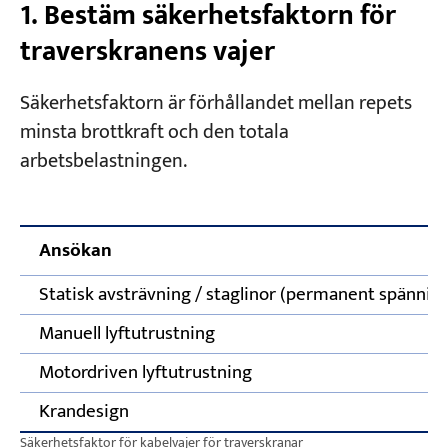
1. Bestäm säkerhetsfaktorn för
5. Beräkning av kapacitet från ett befintligt
traverskranens vajer
Projekt
rep
Bloggar
Nyheter
Säkerhetsfaktorn är förhållandet mellan repets
6. Metoder för ändterminering av kabelvajer
Applikationer
minsta brottkraft och den totala
Om oss
för traverskranar
arbetsbelastningen.
Kontakta oss
Bilaga: Klass B-koefficienter
(punktkontaktlinor)
Ansökan
Statisk avsträvning / staglinor (permanent spännin
Manuell lyftutrustning
Motordriven lyftutrustning
Krandesign
Säkerhetsfaktor för kabelvajer för traverskranar