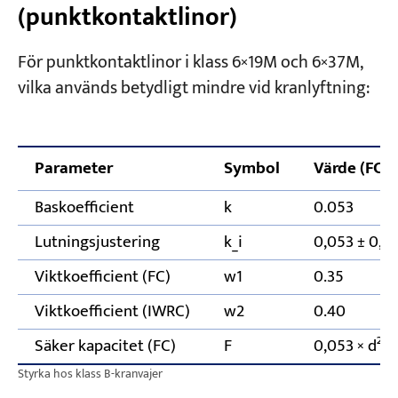
(punktkontaktlinor)
För punktkontaktlinor i klass 6×19M och 6×37M,
vilka används betydligt mindre vid kranlyftning:
Parameter
Symbol
Värde (FC, 
Baskoefficient
k
0.053
Lutningsjustering
k_i
0,053 ± 0,00
Viktkoefficient (FC)
w1
0.35
Viktkoefficient (IWRC)
w2
0.40
Säker kapacitet (FC)
F
0,053 × d² (
Styrka hos klass B-kranvajer