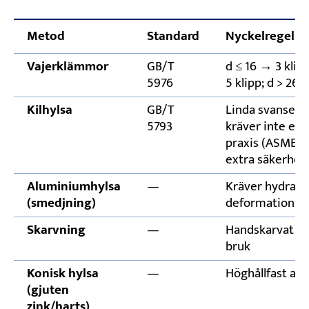
Metod
Standard
Nyckelregel
Vajerklämmor
GB/T
d ≤ 16 → 3 klipp
5976
5 klipp; d > 26 
Kilhylsa
GB/T
Linda svansen t
5793
kräver inte et
praxis (ASME B3
extra säkerhet
Aluminiumhylsa
—
Kräver hydrauli
(smedjning)
deformationsm
Skarvning
—
Handskarvat öga
bruk
Konisk hylsa
—
Höghållfast avs
(gjuten
zink/harts)