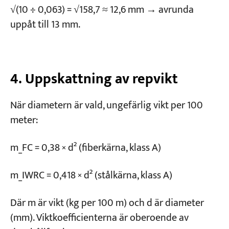
√(10 ÷ 0,063) = √158,7 ≈ 12,6 mm → avrunda
uppåt till 13 mm.
4. Uppskattning av repvikt
När diametern är vald, ungefärlig vikt per 100
meter:
m_FC = 0,38 × d² (fiberkärna, klass A)
m_IWRC = 0,418 × d² (stålkärna, klass A)
Där m är vikt (kg per 100 m) och d är diameter
(mm). Viktkoefficienterna är oberoende av