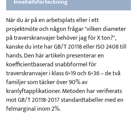
Innehållsförteckning
1. Bestäm säkerhetsfaktorn för
När du är på en arbetsplats eller i ett
traverskranens vajer
projektmöte och någon frågar "vilken diameter
på traverskranvajer behöver jag för X ton?",
2. Identifiera kabelklassen för traverskranar
kanske du inte har GB/T 20118 eller ISO 2408 till
Klass A — Linjär kontakt (föredras för
hands. Den här artikeln presenterar en
kranlyftning)
koefficientbaserad snabbformel för
Klass B — Punktkontakt (sekundära
traverskranvajer i klass 6×19 och 6×36 – de två
tillämpningar)
familjer som täcker över 90% av
kranlyftapplikationer. Metoden har verifierats
3. Snabbdiameterformeln för
mot GB/T 20118-2017 standardtabeller med en
dimensionering av vajer för traverskranar
felmarginal inom 2%.
Justering för olika draghållfasthetsgrader
4. Uppskattning av repvikt