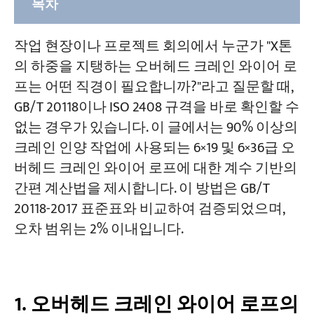
목차
1. 오버헤드 크레인 와이어 로프의 안전 계수
작업 현장이나 프로젝트 회의에서 누군가 "X톤
를 결정하십시오.
의 하중을 지탱하는 오버헤드 크레인 와이어 로
프는 어떤 직경이 필요합니까?"라고 질문할 때,
2. 오버헤드 크레인 와이어 로프 등급을 확
GB/T 20118이나 ISO 2408 규격을 바로 확인할 수
인하십시오.
없는 경우가 있습니다. 이 글에서는 90% 이상의
A급 — 선형 접촉식 (크레인 인양에 적합)
크레인 인양 작업에 사용되는 6×19 및 6×36급 오
클래스 B — 포인트 컨택트(보조 응용 프로
버헤드 크레인 와이어 로프에 대한 계수 기반의
그램)
간편 계산법을 제시합니다. 이 방법은 GB/T
20118-2017 표준표와 비교하여 검증되었으며,
3. 오버헤드 크레인 와이어 로프 크기 결정
오차 범위는 2% 이내입니다.
을 위한 간편 직경 측정 공식
다양한 인장 강도 등급에 대한 조정
1. 오버헤드 크레인 와이어 로프의
4. 로프 무게 추정