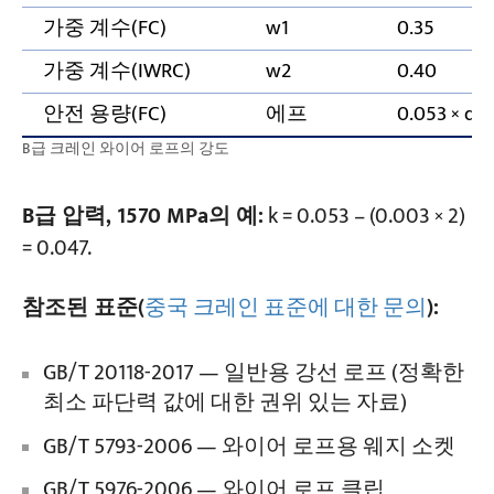
가중 계수(FC)
w1
0.35
가중 계수(IWRC)
w2
0.40
안전 용량(FC)
에프
0.053 × d² 
B급 크레인 와이어 로프의 강도
B급 압력, 1570 MPa의 예:
k = 0.053 – (0.003 × 2)
= 0.047.
참조된 표준(
중국 크레인 표준에 대한 문의
):
GB/T 20118-2017 — 일반용 강선 로프 (정확한
최소 파단력 값에 대한 권위 있는 자료)
GB/T 5793-2006 — 와이어 로프용 웨지 소켓
GB/T 5976-2006 — 와이어 로프 클립