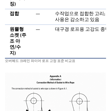
징)
접합
—
수작업으로 접합한 고리; 
사용은 감소하고 있음
원뿔형
—
대구경 로프용 고강도 종단
소켓 (주
조 아
연/수
지)
오버헤드 크레인 와이어 로프 고정 표준 비교표