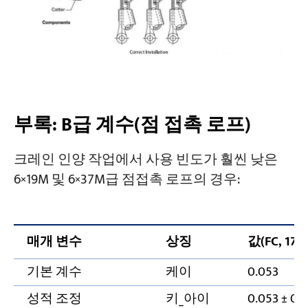
부록: B급 계수(점 접촉 로프)
크레인 인양 작업에서 사용 빈도가 훨씬 낮은
6×19M 및 6×37M급 점접촉 로프의 경우:
매개 변수
상징
값(FC, 177
기본 계수
케이
0.053
성적 조정
키_아이
0.053 ± 0