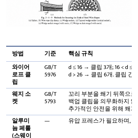
방법
기준
핵심 규칙
와이어
GB/T
d ≤ 16 → 클립 3개; 16 < d ≤
로프 클
5976
d > 26 → 클립 6개. 클립 간격 =
립
웨지 소
GB/T
꼬리 부분을 쐐기 뒤쪽으로
켓
5793
백업 클립을 의무화하지 않지만
추가적인 안전을 위해 쐐기
알루미
—
유압 프레스가 필요하며, 
늄 페룰
(스웨이