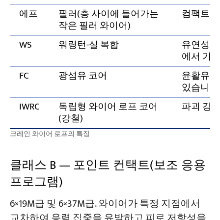
에프
필러(층 사이에 들어가는
컴팩트한
작은 필러 와이어)
WS
워링턴-실 복합
유연성과 
에서 가장
FC
광섬유 코어
윤활유를
있습니다
IWRC
독립형 와이어 로프 코어
파괴 강도 
(강철)
크레인 와이어 로프의 특징
클래스 B — 포인트 컨택트(보조 응용
프로그램)
6×19M급 및 6×37M급. 와이어가 특정 지점에서
교차하여 응력 집중을 유발하고 피로 저항성을