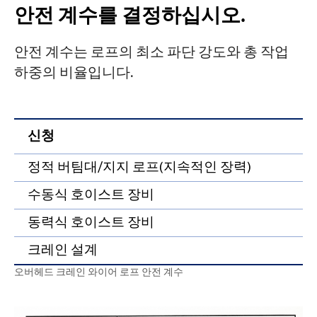
안전 계수를 결정하십시오.
5. 기존 로프를 이용한 용량 역산
프로젝트
안전 계수는 로프의 최소 파단 강도와 총 작업
블로그
6. 오버헤드 크레인 와이어 로프 끝단 처리
뉴스
하중의 비율입니다.
방법
응용
회사 소개
문의하기
부록: B급 계수(점 접촉 로프)
신청
최
정적 버팀대/지지 로프(지속적인 장력)
3
수동식 호이스트 장비
4
동력식 호이스트 장비
5
크레인 설계
G
오버헤드 크레인 와이어 로프 안전 계수