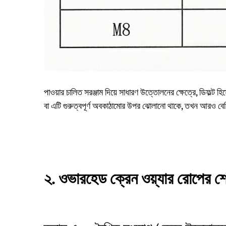
পাওয়ার চালিত সরঞ্জাম দিয়ে সাধারণ উত্তোলনের ক্ষেত্রে, ডিফল্ট
বা এটি গুরুত্বপূর্ণ অবকাঠামোর উপর ঝোলানো থাকে, তখন আরও বেশ
২. ওভারহেড ক্রেন ওয়্যার রোপের শ্