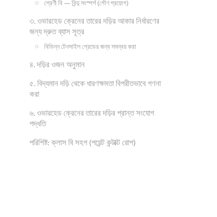
শ্রেণী বি — বিন্দু সংস্পর্শ (গৌণ প্রয়োগ)
৩. ওভারহেড ক্রেনের তারের দড়ির আকার নির্ধারণের
জন্য দ্রুত ব্যাস সূত্র
বিভিন্ন টেনসাইল গ্রেডের জন্য সমন্বয় করা
৪. দড়ির ওজন অনুমান
৫. বিদ্যমান দড়ি থেকে ধারণক্ষমতা বিপরীতভাবে গণনা
করা
৬. ওভারহেড ক্রেনের তারের দড়ির প্রান্ত সংযোগ
পদ্ধতি
পরিশিষ্ট: ক্লাস বি সহগ (পয়েন্ট কন্টাক্ট রোপ)