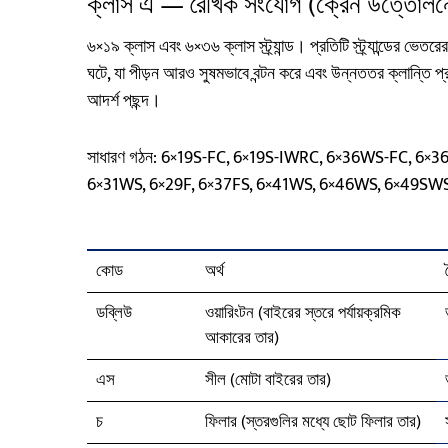
ক্লাস এ — রৈখিক সংযোগ (ক্রেন উত্তোলনের
৬×১৯ ক্লাস এবং ৬×৩৬ ক্লাস স্ট্র্যান্ড। প্রতিটি স্ট্র্যান্ডের ভেত
ঘটে, যা পীড়ন আরও সুষমভাবে বন্টন করে এবং উন্নততর ক্লান্তি 
আদর্শ পছন্দ।
সাধারণ গঠন: 6×19S-FC, 6×19S-IWRC, 6×36WS-FC, 6×3
6×31WS, 6×29F, 6×37FS, 6×41WS, 6×46WS, 6×49S
কোড
অর্থ
ডব্লিউ
ওয়ারিংটন (বাইরের স্তরে পর্যায়ক্রমিক
আকারের তার)
এস
সীল (মোটা বাইরের তার)
চ
ফিলার (স্তরগুলির মধ্যে ছোট ফিলার তার)