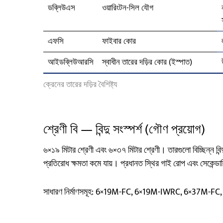
ডব্লিউএস
ওয়ারিংটন-সিল যৌগ
এফসি
ফাইবার কোর
আইডব্লিউআরসি
স্বাধীন তারের দড়ির কোর (ইস্পাত)
ক্রেনের তারের দড়ির বৈশিষ্ট্য
শ্রেণী বি — বিন্দু সংস্পর্শ (গৌণ প্রয়োগ)
৬×১৯ মিটার শ্রেণী এবং ৬×৩৭ মিটার শ্রেণী। তারগুলো বিচ্ছিন্ন বিন
প্রতিরোধ ক্ষমতা কমে যায়। প্রধানত স্থির গাই রোপ এবং সেকেন্ডা
সাধারণ নির্মাণসমূহ: 6×19M-FC, 6×19M-IWRC, 6×37M-