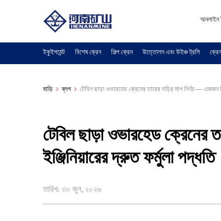
অনলাইন 
ইকুইপমেন্ট
বিশেষ ক্রেন
শিল্প ক্রেন
উত্তোলন এবং উইঞ্চ ট্রলি
ক্রেন
বাড়ি
ব্লগ
টেবিল ছাড়া ওভারহেড ক্রেনের তারের দড়ির মাপ নির্ণয় — একজন ফিল্
টেবিল ছাড়া ওভারহেড ক্রেনের তা
ইঞ্জিনিয়ারের দ্রুত ফর্মুলা পদ্ধতি
তারিখ: ৩০ জুন, ২০২৬