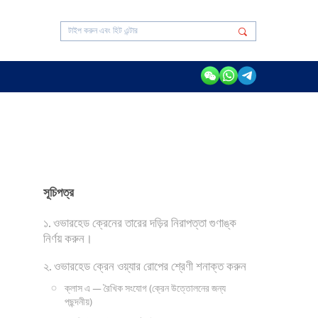
সূচিপত্র
১. ওভারহেড ক্রেনের তারের দড়ির নিরাপত্তা গুণাঙ্ক
নির্ণয় করুন।
২. ওভারহেড ক্রেন ওয়্যার রোপের শ্রেণী শনাক্ত করুন
ক্লাস এ — রৈখিক সংযোগ (ক্রেন উত্তোলনের জন্য
পছন্দনীয়)