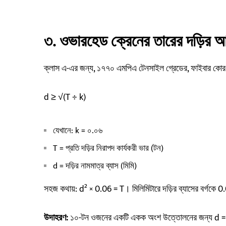
৩. ওভারহেড ক্রেনের তারের দড়ির আকা
ক্লাস এ-এর জন্য, ১৭৭০ এমপিএ টেনসাইল গ্রেডের, ফাইবার কোর 
d ≥ √(T ÷ k)
যেখানে: k = ০.০৬
T = প্রতি দড়ির নিরাপদ কার্যকরী ভার (টন)
d = দড়ির নামমাত্র ব্যাস (মিমি)
সহজ কথায়: d² × 0.06 = T। মিলিমিটারে দড়ির ব্যাসের বর্গকে 0.0
উদাহরণ:
১০-টন ওজনের একটি একক অংশ উত্তোলনের জন্য d = 