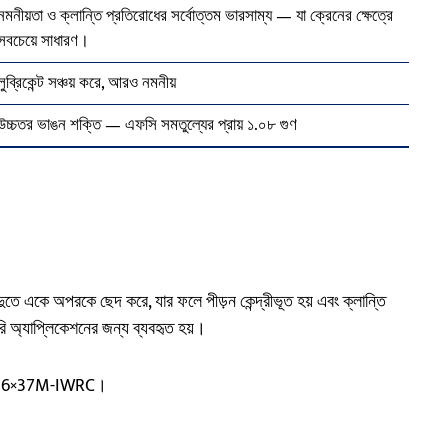
নমনীয়তা ও ক্লান্তি প্রতিরোধের সর্বোত্তম ভারসাম্য — যা ক্রেনের ক্ষেত্রে
সবচেয়ে সাধারণ।
লুব্রিকেন্ট সঞ্চয় করে, আরও নমনীয়
উচ্চতর ভাঙন শক্তি — এফসি সমতুল্যের প্রায় ১.০৮ গুণ
্দুতে একে অপরকে ছেদ করে, যার ফলে পীড়ন কেন্দ্রীভূত হয় এবং ক্লান্তি
রি অ্যাপ্লিকেশনের জন্য ব্যবহৃত হয়।
FC, 6×37M-IWRC।