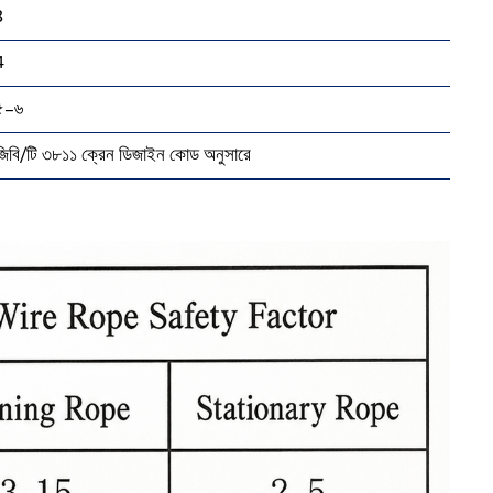
3
4
৫–৬
জিবি/টি ৩৮১১ ক্রেন ডিজাইন কোড অনুসারে