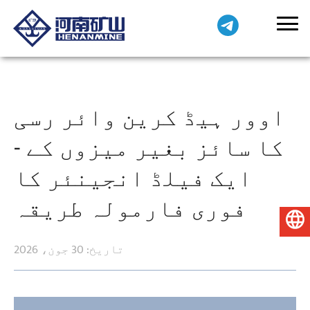
اوور ہیڈ کرین وائر رسی
کا سائز بغیر میزوں کے -
ایک فیلڈ انجینئر کا
فوری فارمولہ طریقہ
اردو
تاریخ: 30 جون، 2026