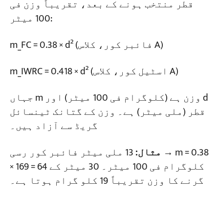
قطر منتخب ہونے کے بعد، تقریباً وزن فی
100 میٹر:
m_FC = 0.38 × d² (فائبر کور، کلاس A)
m_IWRC = 0.418 × d² (اسٹیل کور، کلاس A)
جہاں m وزن ہے (کلوگرام فی 100 میٹر) اور d
قطر (ملی میٹر) ہے۔ وزن کے گتانک ٹینسائل
گریڈ سے آزاد ہیں۔
مثال:
13 ملی میٹر فائبر کور رسی → m = 0.38
× 169 = 64 کلوگرام فی 100 میٹر۔ 30 میٹر کے
گرنے کا وزن تقریباً 19 کلو گرام ہوتا ہے۔