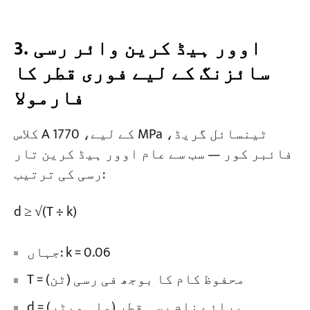
3. اوور ہیڈ کرین وائر رسی
سائزنگ کے لیے فوری قطر کا
فارمولا
کلاس A کے لیے، 1770 MPa ٹینسائل گریڈ،
فائبر کور — سب سے عام اوور ہیڈ کرین تار
رسی کی ترتیب:
d ≥ √(T ÷ k)
جہاں: k = 0.06
T = محفوظ کام کا بوجھ فی رسی (ٹن)
d = برائے نام رسی قطر (ملی میٹر)