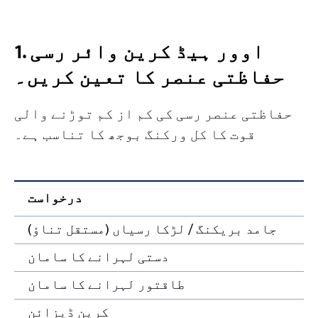
4. رسی کے وزن کا تخمینہ
منصوبے
1. اوور ہیڈ کرین وائر رسی
بلاگز
5. موجودہ رسی سے بیک کیلکولیشن کی
خبریں
حفاظتی عنصر کا تعین کریں۔
صلاحیت
درخواستیں
ہمارے بارے میں
حفاظتی عنصر رسی کی کم از کم توڑنے والی
ہم سے رابطہ کریں
6. اوور ہیڈ کرین وائر رسی ختم کرنے کے
قوت کا کل ورکنگ بوجھ کا تناسب ہے۔
طریقے
ضمیمہ: کلاس بی کے کوفیشینٹس (پوائنٹ
رابطہ رسیاں)
درخواست
جامد بریکنگ / لڑکا رسیاں (مستقل تناؤ)
دستی لہرانے کا سامان
طاقتور لہرانے کا سامان
کرین ڈیزائن