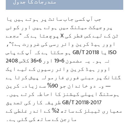
مندرجات کا جدول
1. اوور ہیڈ کرین وائر رسی حفاظتی عنصر
جب آپ کسی جاب سائٹ پر ہوتے ہیں یا
کا تعین کریں۔
پروجیکٹ میٹنگ میں ہوتے ہیں اور کوئی
پوچھتا ہے کہ "مجھے X ٹن کے لیے کس قطر کی
2. اوور ہیڈ کرین وائر رسی کلاس کی شناخت
اوور ہیڈ کرین وائر رسی کی ضرورت ہے؟"،
کریں۔
ہو سکتا ہے کہ آپ کے پاس GB/T 20118 یا ISO
کلاس A — لکیری رابطہ (کرین لہرانے کے
2408 نہ ہو۔ یہ مضمون 6×19 اور 6×36 کلاس
لیے ترجیحی)
اوور ہیڈ کرین وائر رسیوں کے لیے ایک
کلاس B — پوائنٹ رابطہ (ثانوی
گتانک پر مبنی فوری فارمولہ پیش کرتا ہے
درخواستیں)
— وہ دو خاندان جو 90% سے زیادہ کرین
ہوسٹنگ ایپلی کیشنز کا احاطہ کرتے ہیں۔
3. اوور ہیڈ کرین وائر رسی سائزنگ کے
طریقہ کار کی تصدیق GB/T 20118-2017
لیے فوری قطر کا فارمولا
معیاری ٹیبلز کے ساتھ 2% کے اندر غلطی کے
مختلف ٹینسائل گریڈز کے لیے ایڈجسٹ
مارجن کے ساتھ کی گئی ہے۔
کرنا