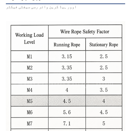
اوور ہیڈ کرین وائر رسی سیفٹی فیکٹر