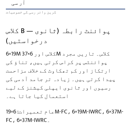
آر سی
کرین وائر رسی کی خصوصیات
کلاس B — پوائنٹ رابطہ (ثانوی
درخواستیں)
6×19M کلاس اور 6×37M کلاس۔ تاریں مجرد
پوائنٹس پر کراس کرتی ہیں، تناؤ کی
ارتکاز اور کم تھکاوٹ کے خلاف مزاحمت
پیدا کرتی ہیں۔ زیادہ تر جامد آدمی کی
رسیوں اور ثانوی ایپلی کیشنز کے لیے
استعمال کیا جاتا ہے۔
عام تعمیرات: 6×19M-FC، 6×19M-IWRC، 6×37M-
FC، 6×37M-IWRC۔