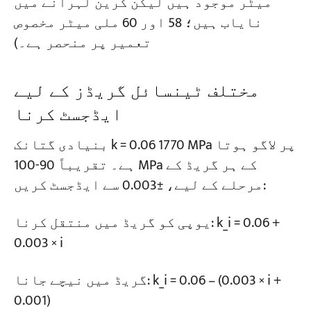
میٹر موجود ہیں لیکن کرین لہرانے میں
نایاب ہیں؛ 58 اور 60 ملی میٹر مخصوص
تعمیر پر منحصر ہے۔)
مختلف ٹینسائل گریڈز کے لیے
ایڈجسٹ کرنا
بنیادی گتانک k = 0.06 1770 MPa پر لاگو ہوتا
ہے۔ تقریباً 90-100 MPa کے ہر گریڈ کے
مرحلے کے لیے، ±0.003 سے ایڈجسٹ کریں:
یوپی کو گریڈ میں منتقل کرنا: k_i = 0.06 +
0.003 × i
گریڈ میں نیچے جانا: k_i = 0.06 – (0.003 × i +
0.001)