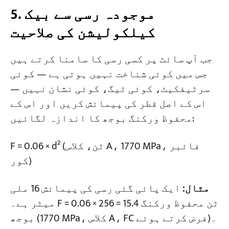
5. موجودہ رسی سے بیک
کیلکولیشن کی صلاحیت
جب آپ سائٹ پر کسی رسی کا سامنا کرتے ہیں
جس میں کوئی شناخت نہیں ہوتی ہے — کوئی
سرٹیفکیٹ، کوئی ٹیگ، کوئی نشان نہیں —
اس کے اصل قطر کی پیمائش کریں اور اس کے
محفوظ ورکنگ بوجھ کا اندازہ لگائیں:
F = 0.06 × d² (ٹن، کلاس A، 1770 MPa، فائبر
کور)
مثال:
ایک پائی گئی رسی کی پیمائش 16 ملی
میٹر ہے۔ F = 0.06 × 256 = 15.4 ٹن محفوظ ورکنگ
بوجھ (1770 MPa، کلاس A، FC فرض کرتے ہوئے)۔