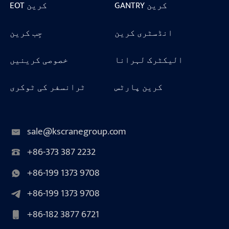
GANTRY کرین
EOT کرین
انڈسٹری کرین
جِب کرین
الیکٹرک لہرانا
خصوصی کرینیں
کرین پارٹس
ٹرانسفر کی ٹوکری
sale@kscranegroup.com
+86-373 387 2232
+86-199 1373 9708
+86-199 1373 9708
+86-182 3877 6721