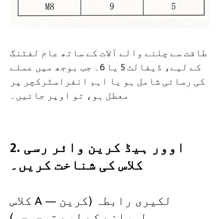
طاقت سے چلنے والے آلات کے ساتھ عام لفٹنگ
کے لیے، ڈیفالٹ 5 یا 6۔ جب بوجھ میں عملے
کی رسائی شامل ہو یا اہم انفراسٹرکچر پر
معطل ہو، تو اوپر جائیں۔
2. اوور ہیڈ کرین وائر رسی
کلاس کی شناخت کریں۔
کلاس A — لکیری رابطہ (کرین
لہرانے کے لیے ترجیحی)