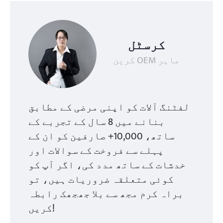
کرسٹل
کرین OEM ماہر
لفٹنگ آلات کو اپنی مرضی کے مطابق
بنانے میں 8 سال کے تجربے کے
ساتھ، 10,000+ صارفین کو ان کے
پہلے سے فروخت کے سوالات اور
خدشات کے ساتھ مدد کی، اگر آپ کو
کوئی متعلقہ ضروریات ہیں، تو
براہ کرم مجھ سے بلا جھجھک رابطہ
کریں!