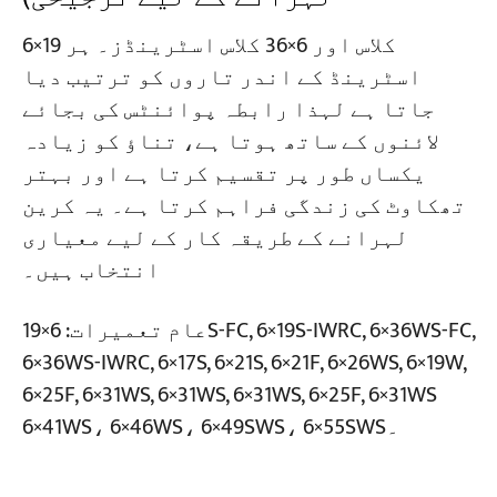
6×19 کلاس اور 6×36 کلاس اسٹرینڈز۔ ہر
اسٹرینڈ کے اندر تاروں کو ترتیب دیا
جاتا ہے لہذا رابطہ پوائنٹس کی بجائے
لائنوں کے ساتھ ہوتا ہے، تناؤ کو زیادہ
یکساں طور پر تقسیم کرتا ہے اور بہتر
تھکاوٹ کی زندگی فراہم کرتا ہے۔ یہ کرین
لہرانے کے طریقہ کار کے لیے معیاری
انتخاب ہیں۔
عام تعمیرات: 6×19S-FC, 6×19S-IWRC, 6×36WS-FC,
6×36WS-IWRC, 6×17S, 6×21S, 6×21F, 6×26WS, 6×19W,
6×25F, 6×31WS, 6×31WS, 6×31WS, 6×25F, 6×31WS
6×41WS، 6×46WS، 6×49SWS، 6×55SWS۔