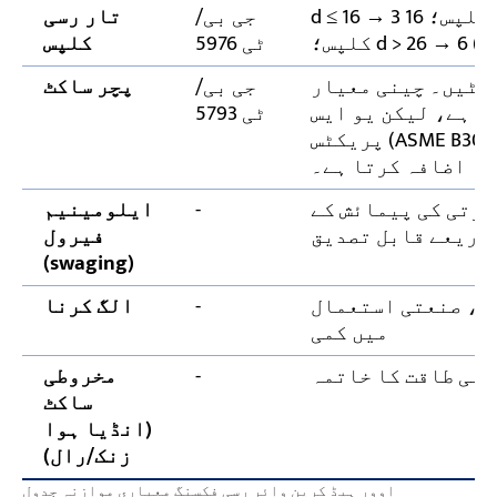
d ≤ 16 → 3 کلپس؛ 16 < d ≤ 20 → 4 کلپس؛ 20 < d ≤ 26 → 5
جی بی/
تار رسی
ٹی 5976
کلپس
پیٹیں۔ چینی معیار
جی بی/
پچر ساکٹ
تا ہے، لیکن یو ایس
ٹی 5793
پریکٹس (ASME B30.5) اضافی سیکیورٹی کے لیے پچر کے
کا اضافہ کرتا ہے۔
ترتی کی پیمائش کے
-
ایلومینیم
ذریعے قابل تصدیق
فیرول
(swaging)
تی، صنعتی استعمال
-
الگ کرنا
میں کمی
علی طاقت کا خاتمہ
-
مخروطی
ساکٹ
(انڈیا ہوا
زنک/رال)
اوور ہیڈ کرین وائر رسی فکسنگ معیاری موازنہ جدول