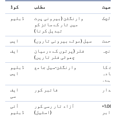
وصیت
مطلب
کوڈ
ی لچک
وارنگٹن (بیرونی پرت
ڈبلیو
میں تار کے سائز کو
تبدیل کرنا)
زاحمت
سیل (موٹے بیرونی تاروں)
ایس
ھانچہ
فلر (پرتوں کے درمیان
ایف
چھوٹی فلر تاریں)
مت کا
وارنگٹن-سیل جامع
ڈبلیو
زیادہ
ایس
م ہے۔
چکدار
فائبر کور
ایف
سی
زیادہ توڑنے کی طاقت — تقریباً 1.08×
آزاد تار رسی کور
آئی
برابر
(اسٹیل)
ڈبلیو