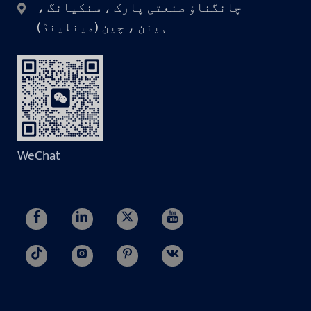
چانگناؤ صنعتی پارک ، سنکیانگ ،
ہینن ، چین (مینلینڈ)
WeChat