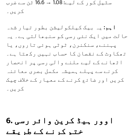
سٹیل کور کے لیے: 1.08 → 16.6 ٹن سے ضرب
کریں۔
اہم:
یہ بیک کیلکولیشن بطور تیار شدہ
حالت میں ایک نئی رسی کو سنبھالتی ہے۔ یہ
پہننے، سنکنرن، ٹوٹی ہوئی تاروں، یا
تھکاوٹ کے نقصان کا حساب نہیں رکھتا ہے۔
اٹھانے کے لیے ملنے والی رسی پر انحصار
کرنے سے پہلے ہمیشہ مکمل بصری معائنہ
کریں اور ضائع کرنے کے معیار کے خلاف چیک
کریں۔
6. اوور ہیڈ کرین وائر رسی
ختم کرنے کے طریقے