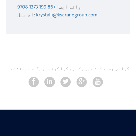
واٹس ایپ:
+86 199 1373 9708
krystalli@kscranegroup.com
ای میل:
کیا آپ پسند کرتے ہیں کہ ہم کیا کرتے ہیں؟
اسے بانٹئے