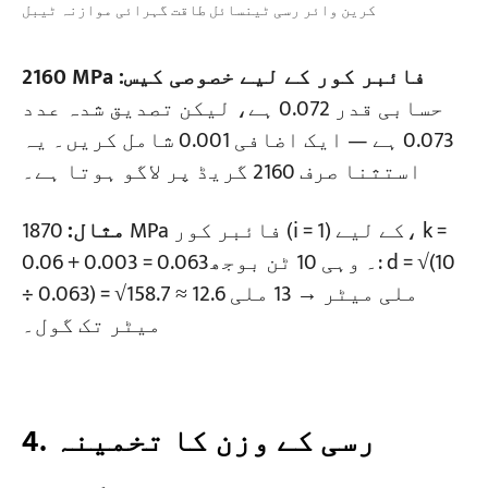
کرین وائر رسی ٹینسائل طاقت گہرائی موازنہ ٹیبل
2160 MPa فائبر کور کے لیے خصوصی کیس:
حسابی قدر 0.072 ہے، لیکن تصدیق شدہ عدد
0.073 ہے — ایک اضافی 0.001 شامل کریں۔ یہ
استثنا صرف 2160 گریڈ پر لاگو ہوتا ہے۔
مثال:
1870 MPa فائبر کور (i = 1) کے لیے، k =
0.06 + 0.003 = 0.063۔ وہی 10 ٹن بوجھ: d = √(10
÷ 0.063) = √158.7 ≈ 12.6 ملی میٹر → 13 ملی
میٹر تک گول۔
4. رسی کے وزن کا تخمینہ