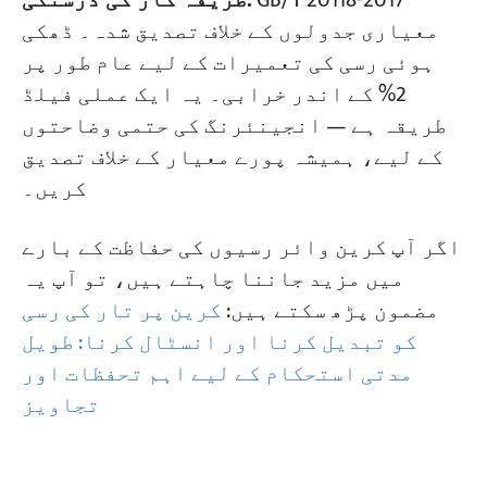
GB/T 20118-2017
طریقہ کار کی درستگی:
معیاری جدولوں کے خلاف تصدیق شدہ۔ ڈھکی
ہوئی رسی کی تعمیرات کے لیے عام طور پر
2% کے اندر خرابی۔ یہ ایک عملی فیلڈ
طریقہ ہے — انجینئرنگ کی حتمی وضاحتوں
کے لیے، ہمیشہ پورے معیار کے خلاف تصدیق
کریں۔
اگر آپ کرین وائر رسیوں کی حفاظت کے بارے
میں مزید جاننا چاہتے ہیں، تو آپ یہ
مضمون پڑھ سکتے ہیں:
کرین پر تار کی رسی
کو تبدیل کرنا اور انسٹال کرنا: طویل
مدتی استحکام کے لیے اہم تحفظات اور
تجاویز