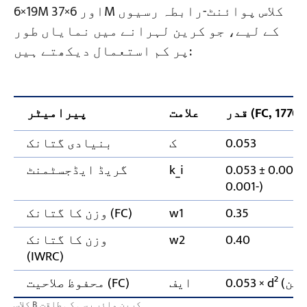
6×19M اور 6×37M کلاس پوائنٹ-رابطہ رسیوں
کے لیے، جو کرین لہرانے میں نمایاں طور
پر کم استعمال دیکھتے ہیں:
FC, 1770 MP)
علامت
پیرامیٹر
0.053
ک
بنیادی گتانک
± 0.003 × i (سمیٹرک، کوئی اضافی نہیں
k_i
گریڈ ایڈجسٹمنٹ
-0.001)
0.35
w1
وزن کا گتانک (FC)
0.40
w2
وزن کا گتانک
(IWRC)
0.053 × d² (ٹن)
ایف
محفوظ صلاحیت (FC)
کلاس B کرین وائر رسی کی طاقت