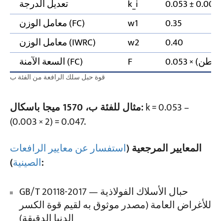
k_i
تعديل الدرجة
0.35
w1
معامل الوزن (FC)
0.40
w2
معامل الوزن (IWRC)
ن)
F
السعة الآمنة (FC)
قوة حبل سلك الرافعة من الفئة ب
k = 0.053 –
مثال للفئة ب، 1570 ميجا باسكال:
(0.003 × 2) = 0.047.
المعايير المرجعية (
استفسار عن معايير الرافعات
):
الصينية
GB/T 20118-2017 — حبال الأسلاك الفولاذية
للأغراض العامة (مصدر موثوق به لقيم قوة الكسر
الدنيا الدقيقة)