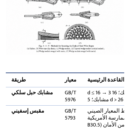
القاعدة الرئيسية
معيار
طريقة
d ≤ 16 → 3 مشابك؛ 16 < d ≤ 20 → 4 مشابك؛ 20 < d ≤ 26 →
GB/T
مشابك حبل سلكي
5976
ترط المعيار الصيني
GB/T
مقبس إسفيني
رسة الأمريكية (ASME
5793