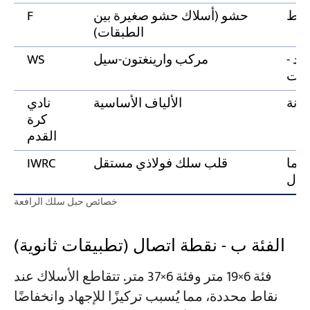
غوط
حشو (أسلاك حشو صغيرة بين
F
الطبقات)
اد -
مركب وارينغتون-سيل
WS
فعات
رونة
الألياف الأساسية
نادي
كرة
القدم
يقارب 1.08 ضعف ما
قلب سلك فولاذي مستقل
IWRC
خصائص حبل سلك الرافعة
الفئة ب - نقطة اتصال (تطبيقات ثانوية)
فئة 6×19 متر وفئة 6×37 متر. تتقاطع الأسلاك عند
نقاط محددة، مما يُسبب تركيزًا للإجهاد وانخفاضًا