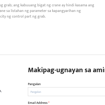
ng grab; ang kabuuang bigat ng crane ay hindi kasama ang
ne sa listahan ng parameter sa kapangyarihan ng
city ng control part ng grab.
Makipag-ugnayan sa ami
Pangalan
o.
a
Email Address
*