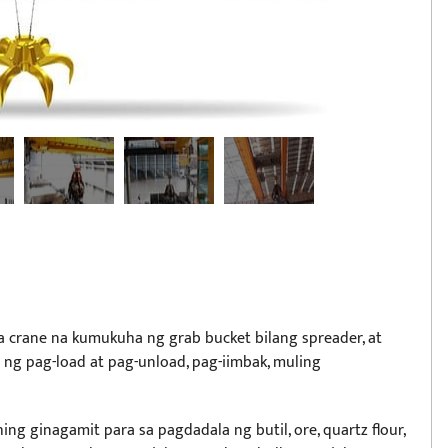
a crane na kumukuha ng grab bucket bilang spreader, at
ng pag-load at pag-unload, pag-iimbak, muling
g ginagamit para sa pagdadala ng butil, ore, quartz flour,