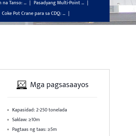
n na Tanso: …
Pasadyang Multi-Point …
Coke Pot Crane para sa CDQ: …
Mga pagsasaayos
Kapasidad: 2-250 tonelada
Saklaw: ≥10m
Pagtaas ng taas: ≥5m