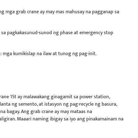
ing mga grab crane ay may mas mahusay na pagganap sa
n sa pagkakasunud-sunod ng phase at emergency stop
 mga kumikislap na ilaw at tunog ng pag-init.
crane 15t ay malawakang ginagamit sa power station,
lanta ng semento, at istasyon ng pag-recycle ng basura,
 na bagay. Ang grab crane ay may mataas na
paligiran. Maaari naming ibigay sa iyo ang pinakamainam na