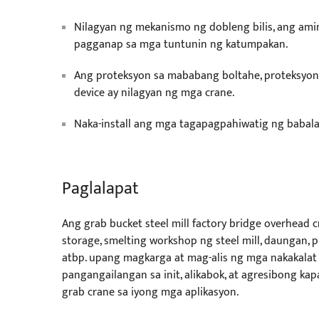
Nilagyan ng mekanismo ng dobleng bilis, ang am
pagganap sa mga tuntunin ng katumpakan.
Ang proteksyon sa mababang boltahe, proteksyo
device ay nilagyan ng mga crane.
Naka-install ang mga tagapagpahiwatig ng babala:
Paglalapat
Ang grab bucket steel mill factory bridge overhead 
storage, smelting workshop ng steel mill, daungan, p
atbp. upang magkarga at mag-alis ng mga nakakalat
pangangailangan sa init, alikabok, at agresibong ka
grab crane sa iyong mga aplikasyon.