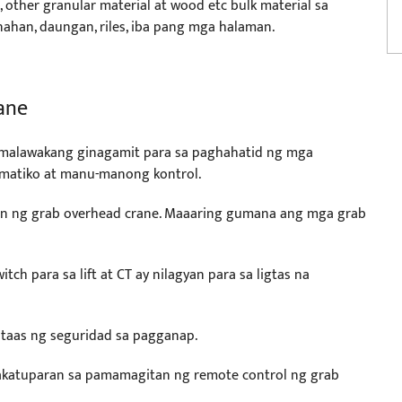
nd, other granular material at wood etc bulk material sa
ahan, daungan, riles, iba pang mga halaman.
ane
 malawakang ginagamit para sa paghahatid ng mga
matiko at manu-manong kontrol.
yan ng grab overhead crane. Maaaring gumana ang mga grab
tch para sa lift at CT ay nilagyan para sa ligtas na
ataas ng seguridad sa pagganap.
akatuparan sa pamamagitan ng remote control ng grab