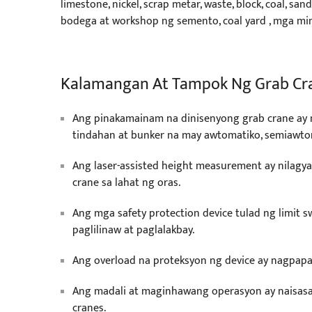
limestone, nickel, scrap metar, waste, block, coal, sa
bodega at workshop ng semento, coal yard , mga min
Kalamangan At Tampok Ng Grab Cr
Ang pinakamainam na dinisenyong grab crane ay
tindahan at bunker na may awtomatiko, semiawto
Ang laser-assisted height measurement ay nilag
crane sa lahat ng oras.
Ang mga safety protection device tulad ng limit swi
paglilinaw at paglalakbay.
Ang overload na proteksyon ng device ay nagpap
Ang madali at maginhawang operasyon ay naisas
cranes.