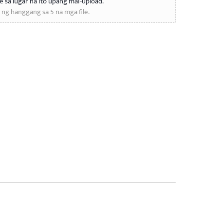
le sa lugar na ito upang mai-upload.
ng hanggang sa 5 na mga file.