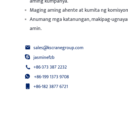
aming kumpanya.
Maging aming ahente at kumita ng komisyon
Anumang mga katanungan, makipag-ugnaya
amin.
sales@kscranegroup.com
jasminefzb
+86-373 387 2232
+86-199 1373 9708
+86-182 3877 6721