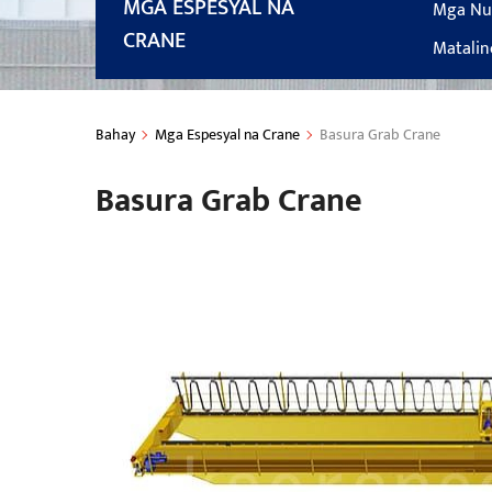
MGA ESPESYAL NA
Mga Nuk
CRANE
Matalin
Bahay
Mga Espesyal na Crane
Basura Grab Crane
Basura Grab Crane