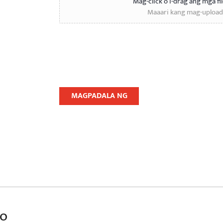
Mag-click o i-drag ang mga fi
Maaari kang mag-upload 
MAGPADALA NG
MENSAHE
to