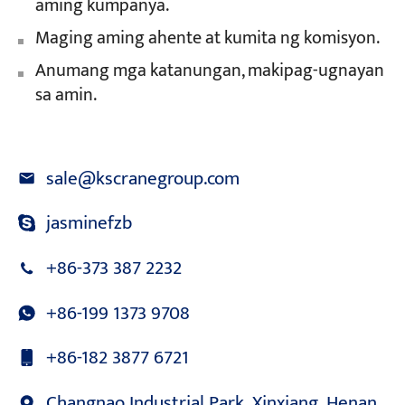
aming kumpanya.
Maging aming ahente at kumita ng komisyon.
Anumang mga katanungan, makipag-ugnayan
sa amin.
sale@kscranegroup.com
jasminefzb
+86-373 387 2232
+86-199 1373 9708
+86-182 3877 6721
Changnao Industrial Park, Xinxiang, Henan,