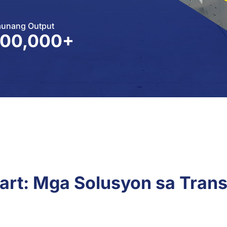
aunang Output
100,000+
Cart: Mga Solusyon sa Tran