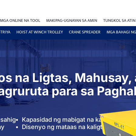
MGA ONLINE NA TOOL
MAKIPAG-UGNAYAN SA AMIN
TUNGKOL SA ATIN
TRIYA
HOIST AT WINCH TROLLEY
CRANE SPREADER
MGA BAHAGI NG
os na Ligtas, Mahusay, 
agruruta para sa Pagha
 sahig
Kapasidad ng mabigat na karga
ay
Disenyo ng mataas na kaligtasan