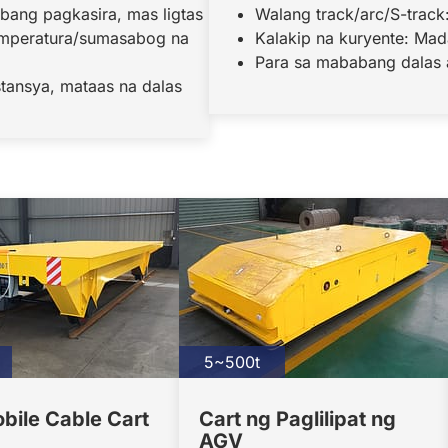
ang pagkasira, mas ligtas
Walang track/arc/S-tra
emperatura/sumasabog na
Kalakip na kuryente: Mad
Para sa mababang dalas 
tansya, mataas na dalas
5~500t
bile Cable Cart
Cart ng Paglilipat ng
AGV