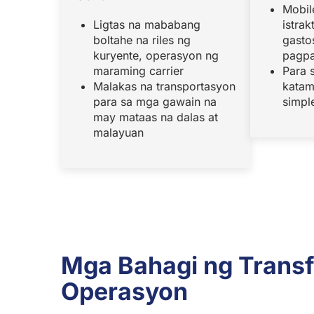
Mobil
Ligtas na mababang
istra
boltahe na riles ng
gasto
kuryente, operasyon ng
pagpa
maraming carrier
Para 
Malakas na transportasyon
katam
para sa mga gawain na
simpl
may mataas na dalas at
malayuan
Mga Bahagi ng Trans
Operasyon