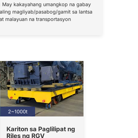
ck: May kakayahang umangkop na gabay
aling magliyab/pasabog/gamit sa lantsa
at malayuan na transportasyon
2~1000t
Kariton sa Paglilipat ng
Riles ng RGV