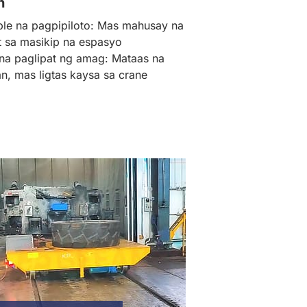
n
ible na pagpipiloto: Mas mahusay na
 sa masikip na espasyo
na paglipat ng amag: Mataas na
n, mas ligtas kaysa sa crane