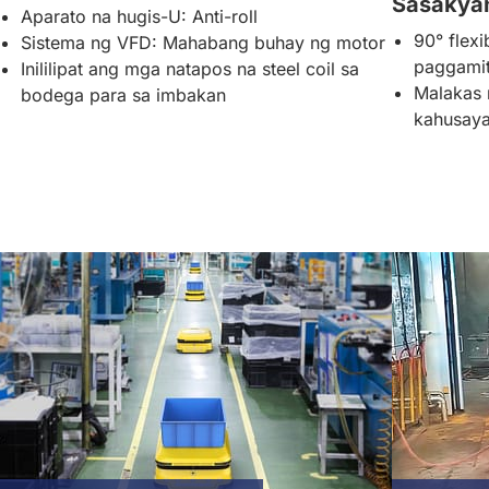
Sasakya
Aparato na hugis-U: Anti-roll
90° flex
Sistema ng VFD: Mahabang buhay ng motor
paggamit
Inililipat ang mga natapos na steel coil sa
Malakas 
bodega para sa imbakan
kahusaya