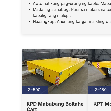
Awtomatikong pag-urong ng kable: Mabab
Madaling sumabog: Para sa mataas na t
kapaligirang malupit
Naaangkop: Anumang karga, maikling dis
2~500t
2~150t
KPD Mababang Boltahe
KPT Mo
Cart