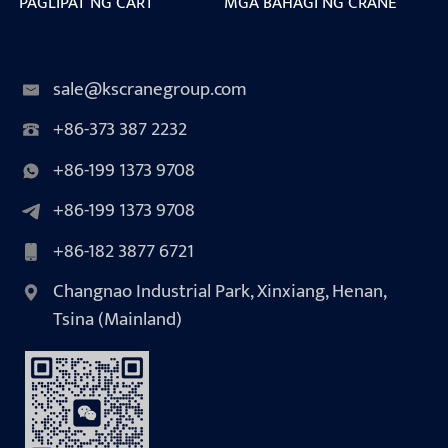
PAGLIPAT NG CART
MGA BAHAGI NG CRANE
sale@kscranegroup.com
+86-373 387 2232
+86-199 1373 9708
+86-199 1373 9708
+86-182 3877 6721
Changnao Industrial Park, Xinxiang, Henan,
Tsina (Mainland)