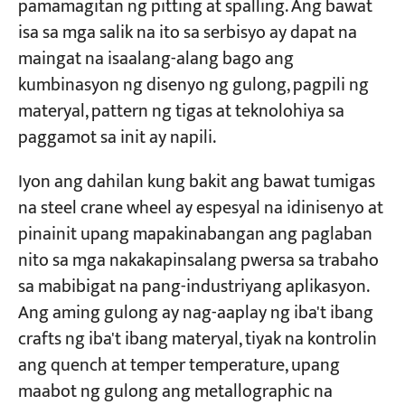
pamamagitan ng pitting at spalling. Ang bawat
isa sa mga salik na ito sa serbisyo ay dapat na
Mga Proyekto
maingat na isaalang-alang bago ang
Mga Blog
kumbinasyon ng disenyo ng gulong, pagpili ng
Balita
Mga Aplikasyon
materyal, pattern ng tigas at teknolohiya sa
Tungkol sa atin
paggamot sa init ay napili.
Makipag-ugnayan sa amin
Iyon ang dahilan kung bakit ang bawat tumigas
na steel crane wheel ay espesyal na idinisenyo at
pinainit upang mapakinabangan ang paglaban
nito sa mga nakakapinsalang pwersa sa trabaho
sa mabibigat na pang-industriyang aplikasyon.
Ang aming gulong ay nag-aaplay ng iba't ibang
crafts ng iba't ibang materyal, tiyak na kontrolin
ang quench at temper temperature, upang
maabot ng gulong ang metallographic na