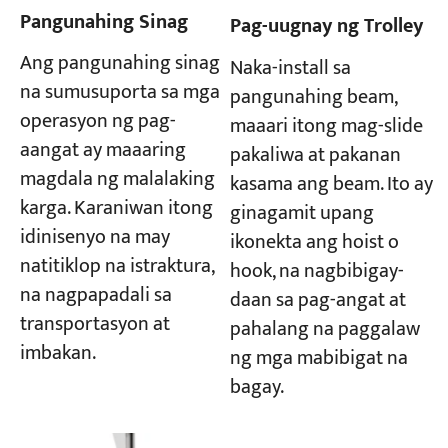
Pangunahing Sinag
Pag-uugnay ng Trolley
Ang pangunahing sinag
Naka-install sa
na sumusuporta sa mga
pangunahing beam,
operasyon ng pag-
maaari itong mag-slide
aangat ay maaaring
pakaliwa at pakanan
magdala ng malalaking
kasama ang beam. Ito ay
karga. Karaniwan itong
ginagamit upang
idinisenyo na may
ikonekta ang hoist o
natitiklop na istraktura,
hook, na nagbibigay-
na nagpapadali sa
daan sa pag-angat at
transportasyon at
pahalang na paggalaw
imbakan.
ng mga mabibigat na
bagay.