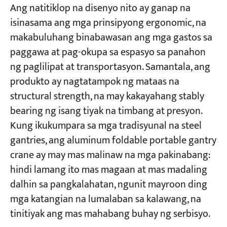
Ang natitiklop na disenyo nito ay ganap na
isinasama ang mga prinsipyong ergonomic, na
Mga Proyekto
makabuluhang binabawasan ang mga gastos sa
Mga Blog
Balita
paggawa at pag-okupa sa espasyo sa panahon
Mga Aplikasyon
ng paglilipat at transportasyon. Samantala, ang
Tungkol sa atin
produkto ay nagtatampok ng mataas na
Makipag-ugnayan sa amin
structural strength, na may kakayahang stably
bearing ng isang tiyak na timbang at presyon.
Kung ikukumpara sa mga tradisyunal na steel
gantries, ang aluminum foldable portable gantry
crane ay may mas malinaw na mga pakinabang:
hindi lamang ito mas magaan at mas madaling
dalhin sa pangkalahatan, ngunit mayroon ding
mga katangian na lumalaban sa kalawang, na
tinitiyak ang mas mahabang buhay ng serbisyo.