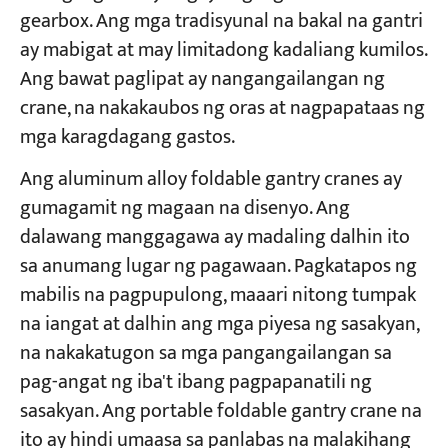
gearbox. Ang mga tradisyunal na bakal na gantri
ay mabigat at may limitadong kadaliang kumilos.
Ang bawat paglipat ay nangangailangan ng
crane, na nakakaubos ng oras at nagpapataas ng
mga karagdagang gastos.
Ang aluminum alloy foldable gantry cranes ay
gumagamit ng magaan na disenyo. Ang
dalawang manggagawa ay madaling dalhin ito
sa anumang lugar ng pagawaan. Pagkatapos ng
mabilis na pagpupulong, maaari nitong tumpak
na iangat at dalhin ang mga piyesa ng sasakyan,
na nakakatugon sa mga pangangailangan sa
pag-angat ng iba't ibang pagpapanatili ng
sasakyan. Ang portable foldable gantry crane na
ito ay hindi umaasa sa panlabas na malakihang