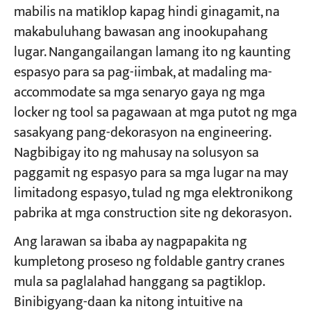
mabilis na matiklop kapag hindi ginagamit, na
makabuluhang bawasan ang inookupahang
lugar. Nangangailangan lamang ito ng kaunting
espasyo para sa pag-iimbak, at madaling ma-
accommodate sa mga senaryo gaya ng mga
locker ng tool sa pagawaan at mga putot ng mga
sasakyang pang-dekorasyon na engineering.
Nagbibigay ito ng mahusay na solusyon sa
paggamit ng espasyo para sa mga lugar na may
limitadong espasyo, tulad ng mga elektronikong
pabrika at mga construction site ng dekorasyon.
Ang larawan sa ibaba ay nagpapakita ng
kumpletong proseso ng foldable gantry cranes
mula sa paglalahad hanggang sa pagtiklop.
Binibigyang-daan ka nitong intuitive na