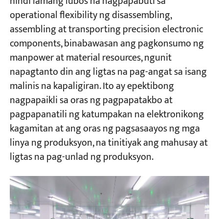
hindi lamang lubos na nagpapabuti sa
operational flexibility ng disassembling,
assembling at transporting precision electronic
components, binabawasan ang pagkonsumo ng
manpower at material resources, ngunit
napagtanto din ang ligtas na pag-angat sa isang
malinis na kapaligiran. Ito ay epektibong
nagpapaikli sa oras ng pagpapatakbo at
pagpapanatili ng katumpakan na elektronikong
kagamitan at ang oras ng pagsasaayos ng mga
linya ng produksyon, na tinitiyak ang mahusay at
ligtas na pag-unlad ng produksyon.