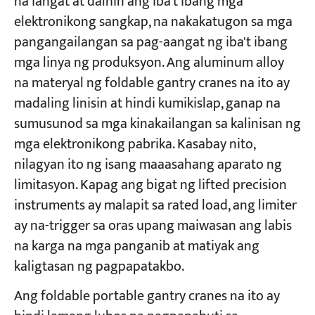
na iangat at dalhin ang iba't ibang mga
elektronikong sangkap, na nakakatugon sa mga
pangangailangan sa pag-aangat ng iba't ibang
mga linya ng produksyon. Ang aluminum alloy
na materyal ng foldable gantry cranes na ito ay
madaling linisin at hindi kumikislap, ganap na
sumusunod sa mga kinakailangan sa kalinisan ng
mga elektronikong pabrika. Kasabay nito,
nilagyan ito ng isang maaasahang aparato ng
limitasyon. Kapag ang bigat ng lifted precision
instruments ay malapit sa rated load, ang limiter
ay na-trigger sa oras upang maiwasan ang labis
na karga na mga panganib at matiyak ang
kaligtasan ng pagpapatakbo.
Ang foldable portable gantry cranes na ito ay