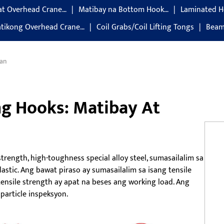
at Overhead Crane…
Matibay na Bottom Hook…
Laminated Ho
tikong Overhead Crane…
Coil Grabs/Coil Lifting Tongs
Beam
han
ng Hooks: Matibay At
rength, high-toughness special alloy steel, sumasailalim sa
astic. Ang bawat piraso ay sumasailalim sa isang tensile
tensile strength ay apat na beses ang working load. Ang
particle inspeksyon.