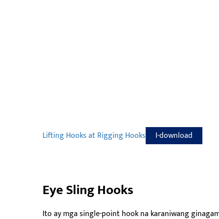
Lifting Hooks at Rigging Hooks
I-download
Eye Sling Hooks
Ito ay mga single-point hook na karaniwang ginagami