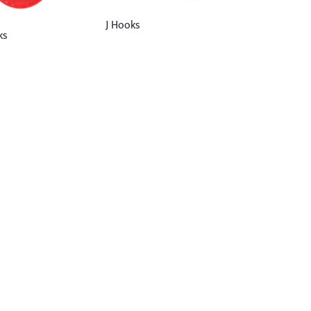
J Hooks
ks