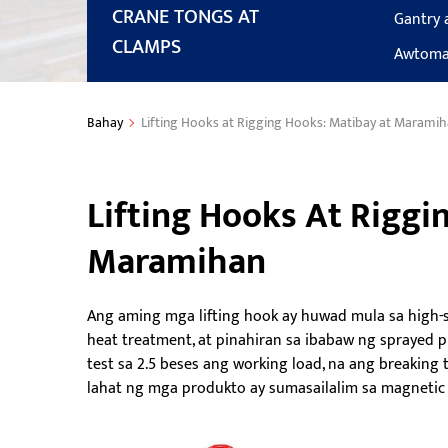
CRANE TONGS AT
Gantry 
CLAMPS
Awtoma
Bahay
Lifting Hooks at Rigging Hooks: Matibay at Marami
Lifting Hooks At Riggi
Maramihan
Ang aming mga lifting hook ay huwad mula sa high-st
heat treatment, at pinahiran sa ibabaw ng sprayed pl
test sa 2.5 beses ang working load, na ang breaking 
lahat ng mga produkto ay sumasailalim sa magnetic 