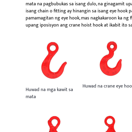
mata na pagbubukas sa isang dulo, na ginagamit upang
isang chain o fitting ay hinangin sa isang eye hoo
pamamagitan ng eye hook, mas nagkakaroon ka ng fl
upang iposisyon ang crane hoist hook at ikabit ito s
Huwad na crane eye hoo
Huwad na mga kawit sa
mata