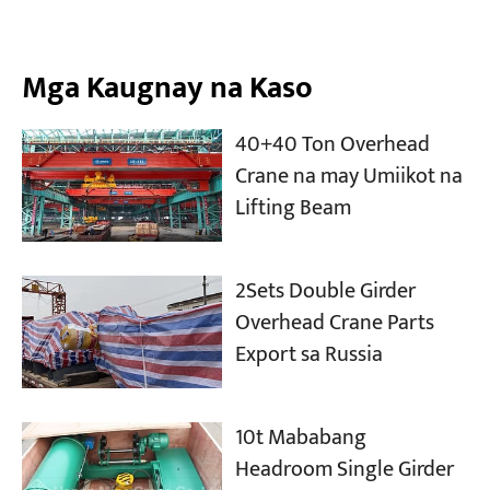
Mga Kaugnay na Kaso
40+40 Ton Overhead
Crane na may Umiikot na
Lifting Beam
2Sets Double Girder
Overhead Crane Parts
Export sa Russia
10t Mababang
Headroom Single Girder