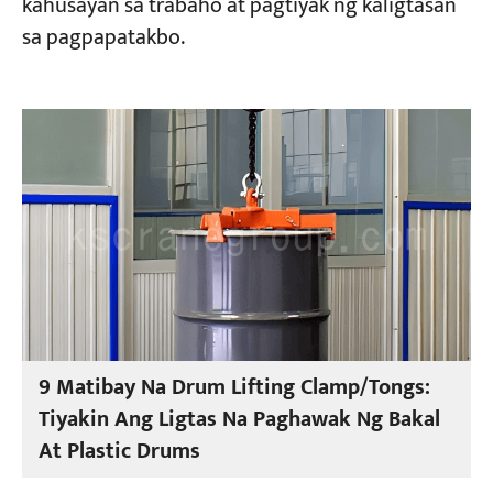
kahusayan sa trabaho at pagtiyak ng kaligtasan
sa pagpapatakbo.
Mga Proyekto
Mga Blog
Balita
Mga Aplikasyon
Tungkol sa atin
Makipag-ugnayan sa amin
9 Matibay Na Drum Lifting Clamp/Tongs:
Tiyakin Ang Ligtas Na Paghawak Ng Bakal
At Plastic Drums