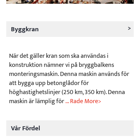
Projekt
Bloggar
>
Byggkran
Nyheter
Applikationer
Om oss
Kontakta oss
När det gäller kran som ska användas i
konstruktion nämner vi på bryggbalkens
monteringsmaskin. Denna maskin används för
att bygga upp betonglådor för
höghastighetslinjer (250 km, 350 km). Denna
maskin är lämplig för
... Rade More>
Vår Fördel